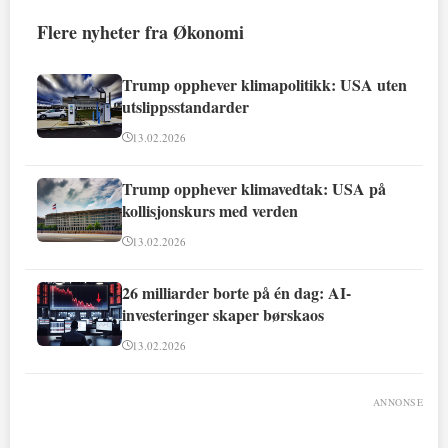
Flere nyheter fra Økonomi
Trump opphever klimapolitikk: USA uten
utslippsstandarder
13.02.2026
Trump opphever klimavedtak: USA på
kollisjonskurs med verden
13.02.2026
26 milliarder borte på én dag: AI-
investeringer skaper børskaos
13.02.2026
ANNONSE