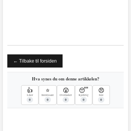
← Tilbake til forsiden
Hva synes du om denne artikkelen?
👍
⭐
😲
😴
😠
Liker
Interessant
Overrasket
Kjedelig
Sint
0
0
0
0
0