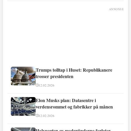
ANNONSE
Trumps tolltap i Huset: Republikanere
trosser presidenten
12.02.2026
Elon Musks plan: Datasentre i
verdensrommet og fabrikker på månen
12.02.2026
Halvparten av medgründerne forlater