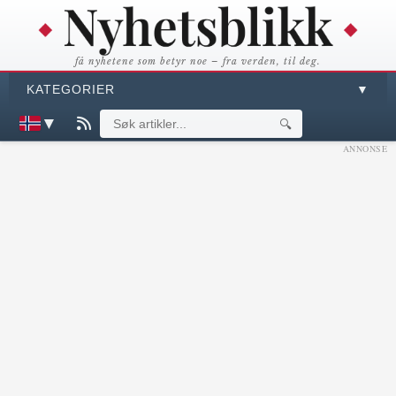
få nyhetene som betyr noe – fra verden, til deg.
KATEGORIER
▼
▼
🔍
ANNONSE