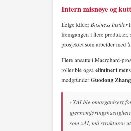
Intern misnøye og kut
Business Insider
Ifølge kilder
h
fremgangen i flere produkter, 
prosjektet som arbeider med å
Flere ansatte i Macrohard-prosj
eliminert
roller ble også
mens 
Guodong Zhang
medgründer
«XAI ble omorganisert for
gjennomføringshastigheten
som xAI, må strukturen ut