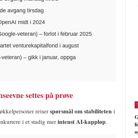
de avgang tirsdag
 OpenAI midt i 2024
oogle-veteran) – forlot i februar 2025
artet venturekapitalfond i august
-veteran) – gikk i januar, oppga
r
nseevne settes på prøve
spørsmål om stabiliteten
økkelpersoner reiser
i
G
intenst AI-kappløp
onkurrere i et stadig mer
.
f
o