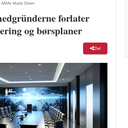
4 AM
Av Mads Olsen
edgründerne forlater
ering og børsplaner
Del