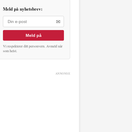
Meld på nyhetsbrev:
✉
Meld på
Vi respekterer ditt personvern. Avmeld når
som helst.
ANNONSE