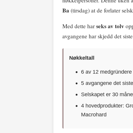
nøkkelpersoner. Denne uken 
Ba
(tirsdag) at de forlater sels
seks av tolv
Med dette har
opp
avgangene har skjedd det siste 
Nøkkeltall
6 av 12 medgründere h
5 avgangene det siste
Selskapet er 30 mån
4 hovedprodukter: Gr
Macrohard