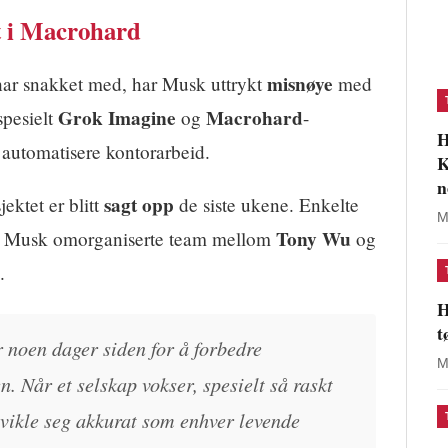
t i Macrohard
misnøye
ar snakket med, har Musk uttrykt
med
Grok Imagine
Macrohard
spesielt
og
-
H
 automatisere kontorarbeid.
K
n
sagt opp
ektet er blitt
de siste ukene. Enkelte
M
Tony Wu
Musk omorganiserte team mellom
og
.
H
t
 noen dager siden for å forbedre
M
. Når et selskap vokser, spesielt så raskt
vikle seg akkurat som enhver levende