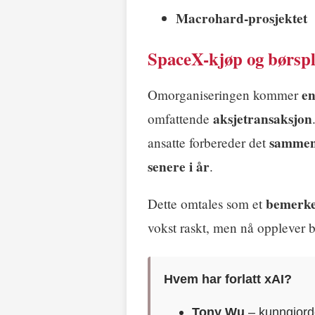
Macrohard-prosjektet
SpaceX-kjøp og børsp
en
Omorganiseringen kommer
aksjetransaksjon
omfattende
sammens
ansatte forbereder det
senere i år
.
bemerke
Dette omtales som et
vokst raskt, men nå opplever b
Hvem har forlatt xAI?
Tony Wu
– kunngjord