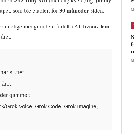
Tony Wu
Jimmy
M
annonserte
(mandag kveld) og
30 måneder
kapet, som ble etablert for
siden.
M
fem
rinnelige medgründere forlatt xAI, hvorav
året.
N
f
r
M
ar sluttet
 året
eder gammelt
ok/Grok Voice, Grok Code, Grok Imagine,