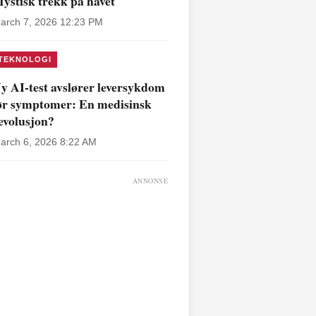
ystisk trekk på havet
arch 7, 2026 12:23 PM
TEKNOLOGI
y AI-test avslører leversykdom
ør symptomer: En medisinsk
evolusjon?
arch 6, 2026 8:22 AM
ANNONSE