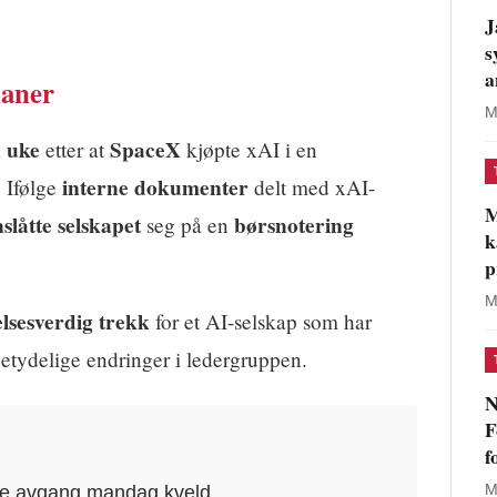
J
s
a
laner
M
 uke
SpaceX
etter at
kjøpte xAI i en
interne dokumenter
. Ifølge
delt med xAI-
M
låtte selskapet
børsnotering
seg på en
k
p
M
lsesverdig trekk
for et AI-selskap som har
etydelige endringer i ledergruppen.
N
F
f
e avgang mandag kveld
M