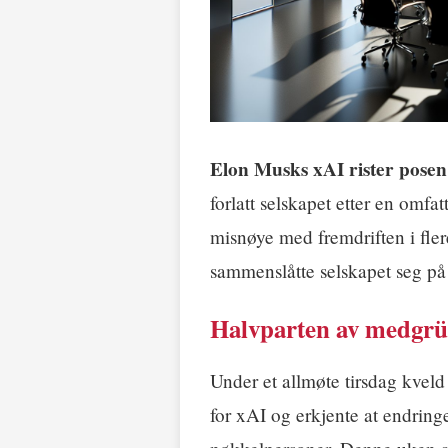
Elon Musks xAI rister posen
forlatt selskapet etter en omf
misnøye med fremdriften i fler
sammenslåtte selskapet seg på 
Halvparten av medgrü
Under et allmøte tirsdag kveld
for xAI og erkjente at endringe