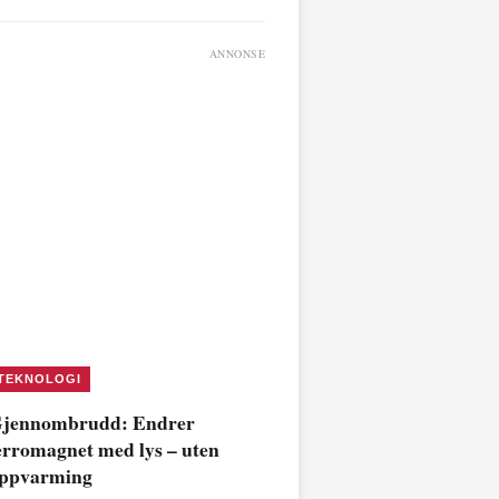
ANNONSE
TEKNOLOGI
jennombrudd: Endrer
erromagnet med lys – uten
ppvarming