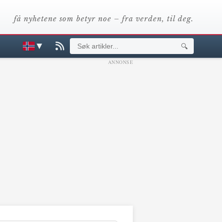
få nyhetene som betyr noe – fra verden, til deg.
▼
🔍
ANNONSE