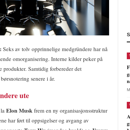
S
:
Seks av tolv opprinnelige medgründere har nå
attende omorganisering. Interne kilder peker på
F
e produkter. Samtidig forbereder det
g
børsnotering senere i år.
n
M
ndere ute
Elon Musk
 la
frem en ny organisasjonsstruktur
A
ne har ført til oppsigelser og avgang av
g