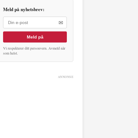
Meld på nyhetsbrev:
✉
Meld på
Vi respekterer ditt personvern. Avmeld når
som helst.
ANNONSE