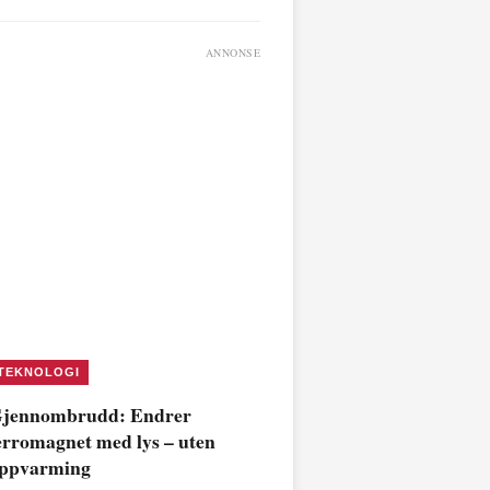
ANNONSE
TEKNOLOGI
jennombrudd: Endrer
erromagnet med lys – uten
ppvarming