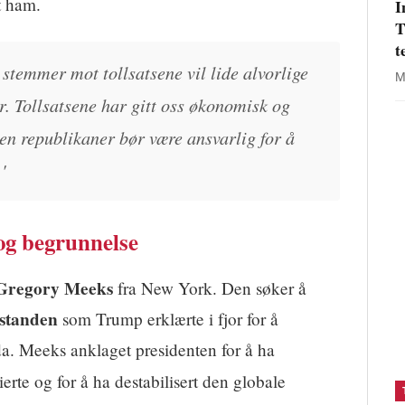
et ham.
I
T
t
stemmer mot tollsatsene vil lide alvorlige
M
r. Tollsatsene har gitt oss økonomisk og
gen republikaner bør være ansvarlig for å
'
 og begrunnelse
Gregory Meeks
fra New York. Den søker å
lstanden
som Trump erklærte i fjor for å
a. Meeks anklaget presidenten for å ha
ierte og for å ha destabilisert den globale