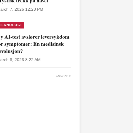
ystisk trekk på havet
arch 7, 2026 12:23 PM
TEKNOLOGI
y AI-test avslører leversykdom
ør symptomer: En medisinsk
evolusjon?
arch 6, 2026 8:22 AM
ANNONSE