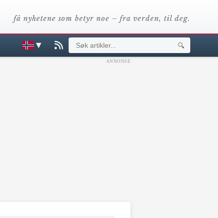
få nyhetene som betyr noe – fra verden, til deg.
▼
🔍
ANNONSE