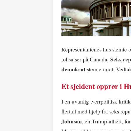
Representantenes hus stemte
Seks re
tollsatser på Canada.
demokrat
stemte imot. Vedtake
Et sjeldent opprør i H
I en uvanlig tverrpolitisk kri
flertall med hjelp fra seks rep
Johnson
, en Trump-alliert, f