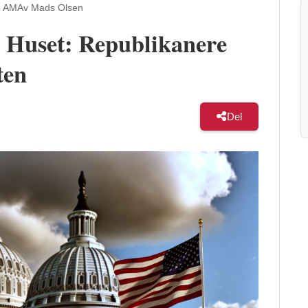
4 AM
Av Mads Olsen
i Huset: Republikanere
ten
Del