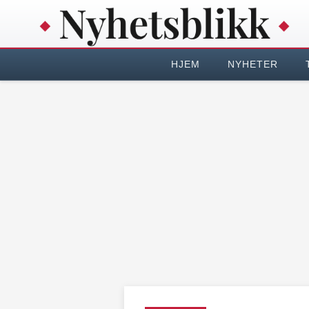
HJEM
NYHETER