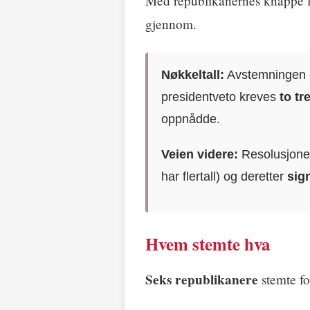
Med republikanernes knappe fle
gjennom.
Nøkkeltall:
Avstemningen
presidentveto kreves
to tr
oppnådde.
Veien videre:
Resolusjone
har flertall) og deretter
sig
Hvem stemte hva
Seks republikanere
stemte fo