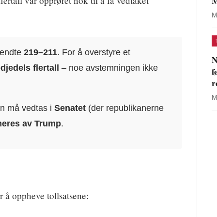
M
rtall var opprøret nok til å få vedtaket
M
 endte
219–211
. For å overstyre et
N
edjedels flertall
– noe avstemningen ikke
f
r
M
n må vedtas i
Senatet
(der republikanerne
neres av Trump
.
r å oppheve tollsatsene: