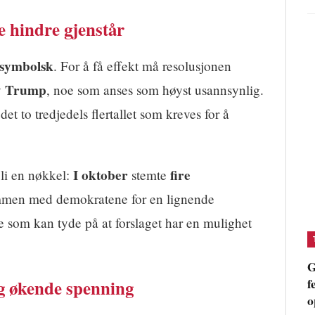
e hindre gjenstår
symbolsk
. For å få effekt må resolusjonen
Trump
v
, noe som anses som høyst usannsynlig.
 to tredjedels flertallet som kreves for å
I oktober
fire
bli en nøkkel:
stemte
men med demokratene for en lignende
e som kan tyde på at forslaget har en mulighet
G
f
g økende spenning
o