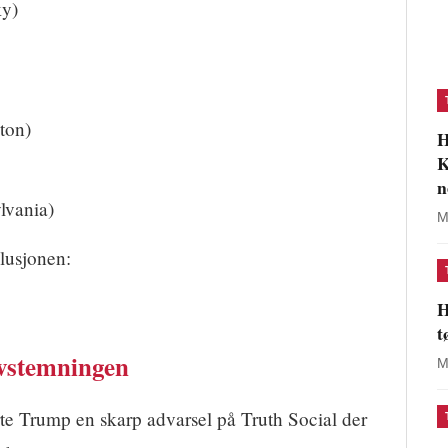
y)
ton)
H
K
n
lvania)
M
lusjonen:
H
t
avstemningen
M
rte Trump en skarp advarsel på Truth Social der