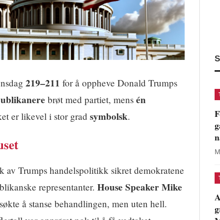
S
219–211
 onsdag
for å oppheve Donald Trumps
publikanere
én
brøt med partiet, mens
F
symbolsk
t er likevel i stor grad
.
g
n
uset
M
tikk av Trumps handelspolitikk sikret demokratene
House Speaker Mike
ublikanske representanter.
A
orsøkte å stanse behandlingen, men uten hell.
g