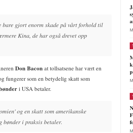
J
s
a
e bare gjort enorm skade på vårt forhold til
M
rmere Kina, de har også drevet opp
M
k
Don Bacon
aneren
at tollsatsene har vært en
p
g fungerer som en betydelig skatt som
M
 bønder
i USA betaler.
N
nomien' og en skatt som amerikanske
F
 bønder i praksis betaler.
f
M