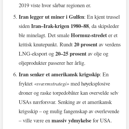
2019 viste hvor sårbar regionen er.
Iran legger ut miner i Gulfen
: En kjent trussel
Iran–Irak-krigen 1980–88
siden
, da skipsleder
Hormuz-stredet
ble minelagt. Det smale
er et
20 prosent
kritisk knutepunkt. Rundt
av verdens
20–25 prosent
LNG-eksport og
av olje og
oljeprodukter passerer her årlig.
Iran senker et amerikansk krigsskip
: En
fryktet
«sværmstrategi»
med høyeksplosive
droner og raske torpedobåter kan overvelde selv
USAs nærforsvar. Senking av et amerikansk
krigsskip – og mulig fangenskap av overlevende
massiv ydmykelse
– ville være en
for USA.