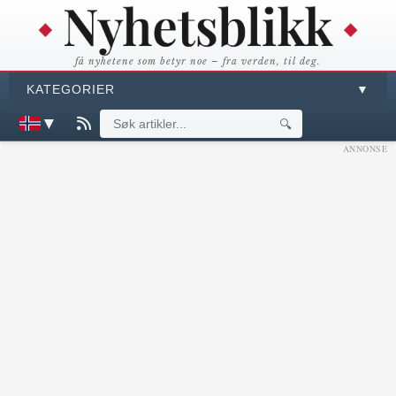
få nyhetene som betyr noe – fra verden, til deg.
KATEGORIER
▼
▼
🔍
ANNONSE