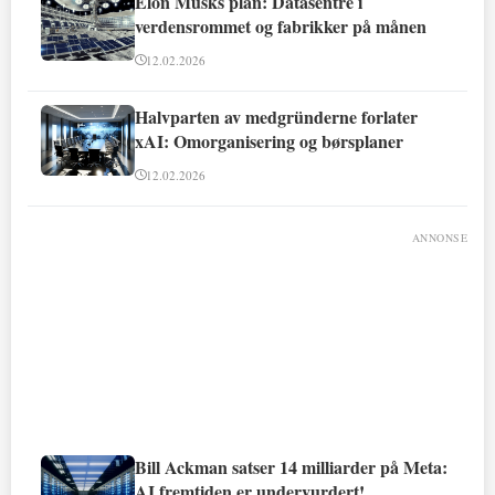
Elon Musks plan: Datasentre i
verdensrommet og fabrikker på månen
12.02.2026
Halvparten av medgründerne forlater
xAI: Omorganisering og børsplaner
12.02.2026
ANNONSE
Bill Ackman satser 14 milliarder på Meta:
AI fremtiden er undervurdert!