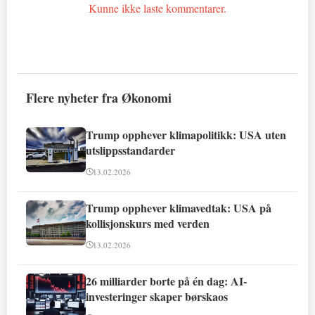
Kunne ikke laste kommentarer.
Flere nyheter fra Økonomi
Trump opphever klimapolitikk: USA uten
utslippsstandarder
13.02.2026
Trump opphever klimavedtak: USA på
kollisjonskurs med verden
13.02.2026
26 milliarder borte på én dag: AI-
investeringer skaper børskaos