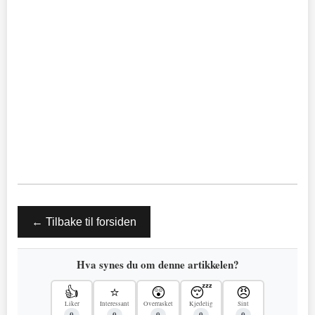
← Tilbake til forsiden
Hva synes du om denne artikkelen?
👍
⭐
😲
😴
😠
Liker
Interessant
Overrasket
Kjedelig
Sint