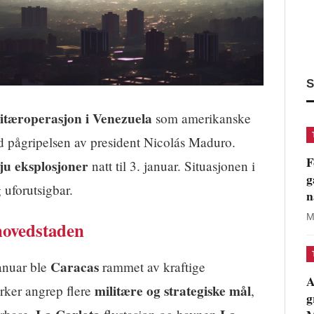
S
itæroperasjon i Venezuela
som amerikanske
 pågripelsen av president Nicolás Maduro.
F
sju eksplosjoner
natt til 3. januar. Situasjonen i
g
 uforutsigbar.
n
M
hovedstaden
Caracas
januar ble
rammet av kraftige
A
militære og strategiske mål
rker angrep flere
,
g