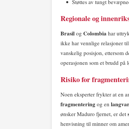
Støttes av tungt bevæpn
Regionale og innenrik
Brasil
Colombia
og
har uttry
ikke har vennlige relasjoner t
vanskelig posisjon, ettersom 
operasjonen som et brudd på lø
Risiko for fragmenter
Noen eksperter frykter at en 
fragmentering
langva
og en
ønsker Maduro fjernet, er det
henvisning til minner om amer