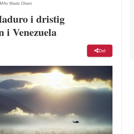
PM
Av Mads Olsen
duro i dristig
n i Venezuela
Del