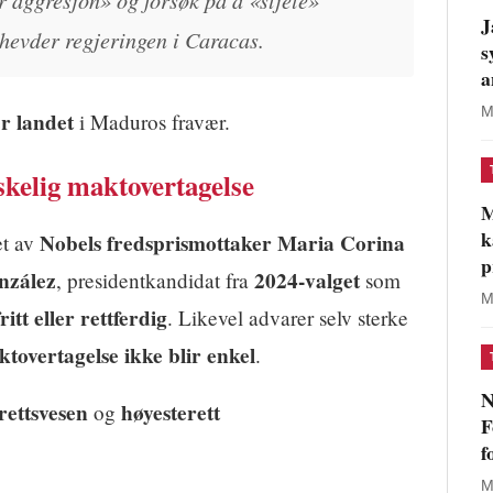
J
 hevder regjeringen i Caracas.
s
a
M
r landet
i Maduros fravær.
skelig maktovertagelse
M
k
Nobels fredsprismottaker Maria Corina
et av
p
zález
2024-valget
, presidentkandidat fra
som
M
itt eller rettferdig
. Likevel advarer selv sterke
tovertagelse ikke blir enkel
.
N
rettsvesen
høyesterett
og
F
f
M