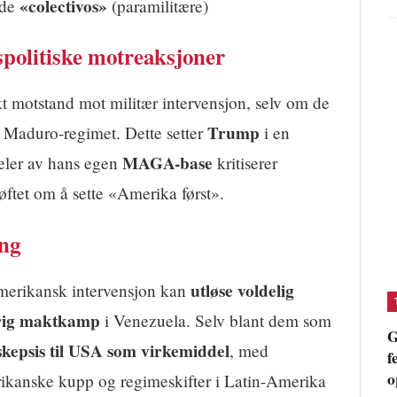
«colectivos»
ede
(paramilitære)
spolitiske motreaksjoner
kt motstand mot militær intervensjon, selv om de
Trump
il Maduro-regimet. Dette setter
i en
MAGA-base
deler av hans egen
kritiserer
ftet om å sette «Amerika først».
ing
utløse voldelig
amerikansk intervensjon kan
rig maktkamp
i Venezuela. Selv blant dem som
G
skepsis til USA som virkemiddel
, med
f
o
ikanske kupp og regimeskifter i Latin-Amerika