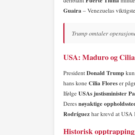
Fuerte Tiuna
deriblant
militæ
Guaira
– Venezuelas viktigst
Trump omtaler operasjone
USA: Maduro og Cilia 
Donald Trump
President
kun
Cilia Flores
hans kone
er pågr
USAs justisminister P
Ifølge
nøyaktige oppholdsste
Deres
Rodríguez
har krevd at USA le
Historisk opptrapping