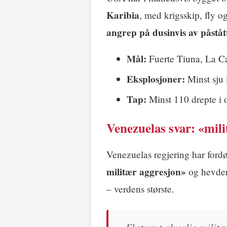
Karibia
, med krigsskip, fly og
angrep på dusinvis av påståt
Mål:
Fuerte Tiuna, La Ca
Eksplosjoner:
Minst sju 
Tap:
Minst 110 drepte i o
Venezuelas svar: «mil
Venezuelas regjering har ford
militær aggresjon»
og hevder
– verdens største.
«Ekstremt alvorlig militæ