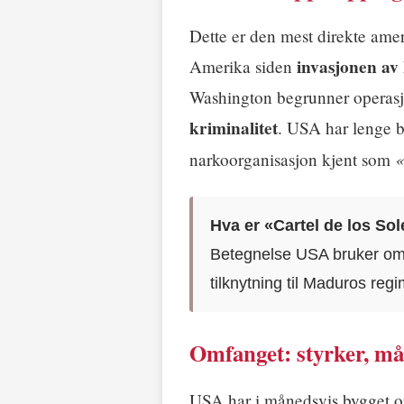
Dette er den mest direkte amer
invasjonen av
Amerika siden
Washington begrunner opera
kriminalitet
. USA har lenge b
«
narkoorganisasjon kjent som
Hva er «Cartel de los So
Betegnelse USA bruker om 
tilknytning til Maduros reg
Omfanget: styrker, må
USA har i månedsvis bygget 