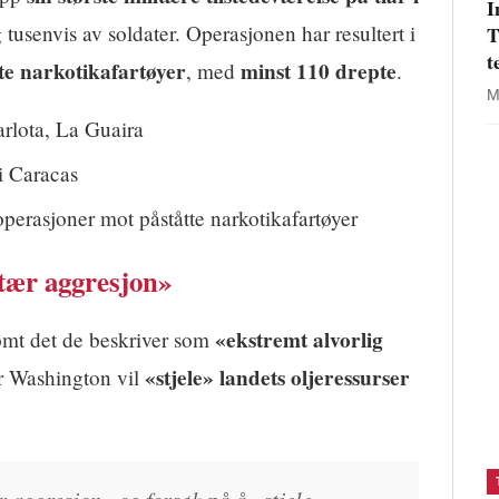
I
 tusenvis av soldater. Operasjonen har resultert i
T
t
te narkotikafartøyer
minst 110 drepte
, med
.
M
rlota, La Guaira
i Caracas
perasjoner mot påståtte narkotikafartøyer
itær aggresjon»
«ekstremt alvorlig
ømt det de beskriver som
«stjele» landets oljeressurser
 Washington vil
r aggresjon» og forsøk på å «stjele»