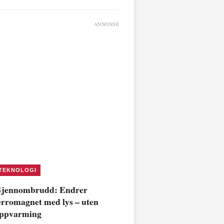
ANNONSE
TEKNOLOGI
jennombrudd: Endrer
erromagnet med lys – uten
ppvarming