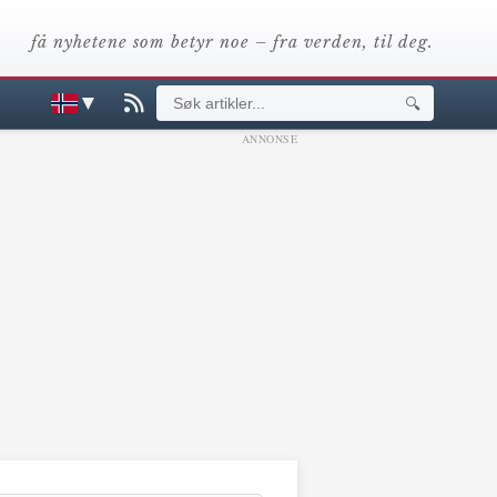
få nyhetene som betyr noe – fra verden, til deg.
▼
🔍
ANNONSE