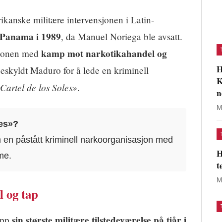
ikanske militære intervensjonen i Latin-
 Panama i 1989
, da Manuel Noriega ble avsatt.
kamp mot narkotikahandel og
sjonen med
H
eskyldt Maduro for å lede en kriminell
K
Cartel de los Soles»
.
n
M
les»?
en påstått kriminell narkoorganisasjon med
H
ime.
t
M
l og tap
sin største militære tilstedeværelse på tiår i
opp