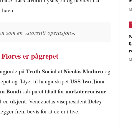
La Carlota
La
M
rbase,
flystasjon og havnen
e havn.
M
n som en «storstilt operasjon».
N
f
r
Flores er pågrepet
M
Truth Social
Nicolás Maduro
ngjorde på
at
og
USS Iwo Jima
epet og fløyet til hangarskipet
.
am Bondi
narkoterrorisme
står paret tiltalt for
.
d er ukjent
Delcy
. Venezuelas visepresident
gger frem bevis for at de er i live.