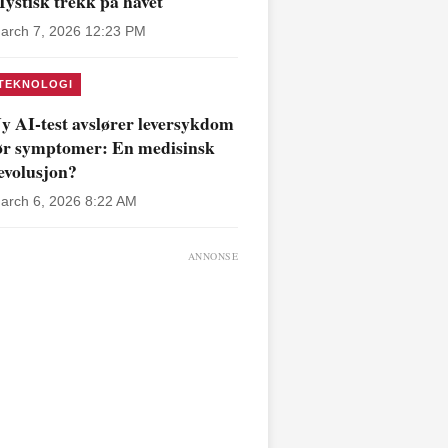
ystisk trekk på havet
arch 7, 2026 12:23 PM
TEKNOLOGI
y AI-test avslører leversykdom
ør symptomer: En medisinsk
evolusjon?
arch 6, 2026 8:22 AM
ANNONSE