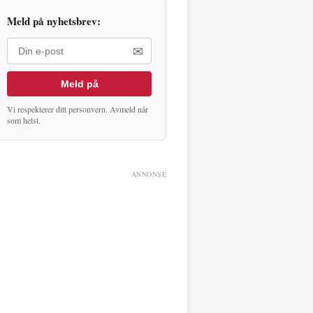
Meld på nyhetsbrev:
✉
Meld på
Vi respekterer ditt personvern. Avmeld når
som helst.
ANNONSE