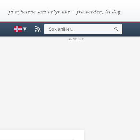
få nyhetene som betyr noe – fra verden, til deg.
▼
🔍
ANNONSE