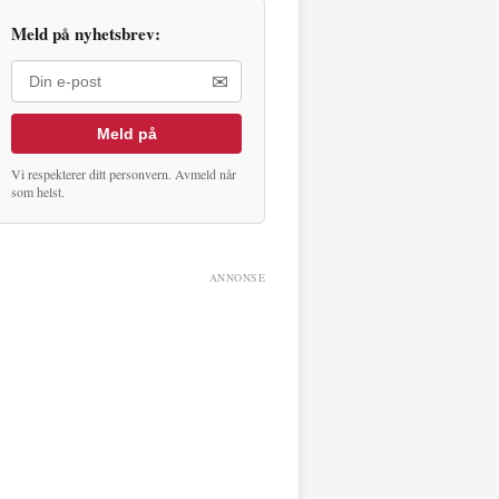
Meld på nyhetsbrev:
✉
Meld på
Vi respekterer ditt personvern. Avmeld når
som helst.
ANNONSE