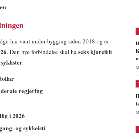
gen
.
dningen
dge har vært under bygging siden 2018 og er
H
K
026
seks kjørefelt
. Den nye forbindelse skal ha
n
 syklister
.
M
dollar
derale regjering
H
t
M
dlig i 2026
 gang- og sykkelsti