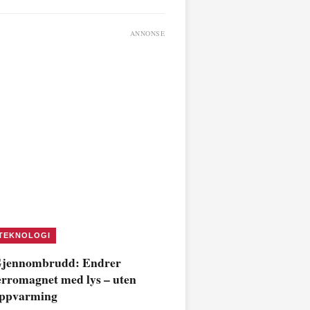
ANNONSE
TEKNOLOGI
jennombrudd: Endrer
erromagnet med lys – uten
ppvarming