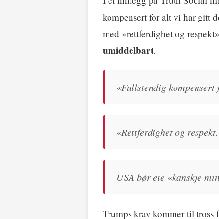
I et innlegg på Truth Social 
kompensert for alt vi har git
med «rettferdighet og respekt»
umiddelbart
.
«Fullstendig kompensert f
«Rettferdighet og respekt.
USA bør eie «kanskje min
Trumps krav kommer til tross f