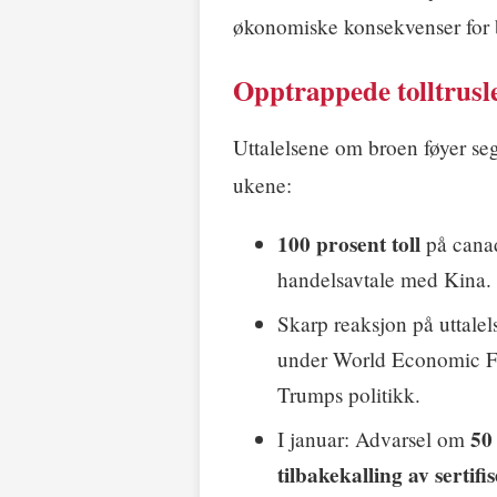
økonomiske konsekvenser for 
Opptrappede tolltrusle
Uttalelsene om broen føyer se
ukene:
100 prosent toll
på canad
handelsavtale med Kina.
Skarp reaksjon på uttalel
under World Economic For
Trumps politikk.
50 
I januar: Advarsel om
tilbakekalling av sertifi