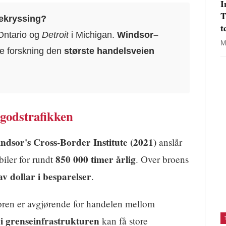
I
T
sekryssing?
t
Ontario og
Detroit
i Michigan.
Windsor–
M
ge forskning den
største handelsveien
r godstrafikken
indsor's Cross-Border Institute (2021)
anslår
850 000 timer årlig
biler for rundt
. Over broens
av dollar i besparelser
.
doren er avgjørende for handelen mellom
 i grenseinfrastrukturen
kan få store