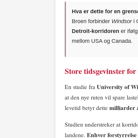
Hva er dette for en gren
Broen forbinder
Windsor
i 
Detroit-korridoren
er iføl
mellom USA og Canada.
Store tidsgevinster fo
University of W
En studie fra
at den nye ruten vil spare laste
milliarder 
levetid betyr dette
Studien understreker at korri
Enhver forstyrrelse
landene.