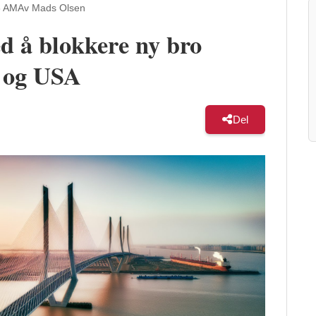
3 AM
Av Mads Olsen
d å blokkere ny bro
 og USA
Del