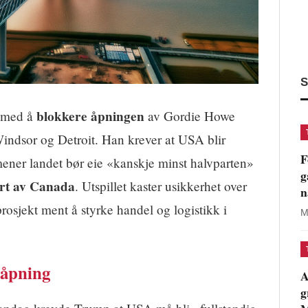
S
blokkere åpningen
r med å
av Gordie Howe
indsor og Detroit. Han krever at USA blir
F
ener landet bør eie «kanskje minst halvparten»
g
iert av Canada
. Utspillet kaster usikkerhet over
n
prosjekt ment å styrke handel og logistikk i
M
 åpning
A
g