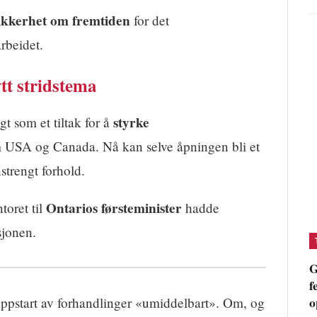
ikkerhet om fremtiden
for det
rbeidet.
tt stridstema
styrke
t som et tiltak for å
USA og Canada. Nå kan selve åpningen bli et
nstrengt forhold.
Ontarios førsteminister
toret til
hadde
sjonen.
G
f
o
ppstart av forhandlinger «umiddelbart». Om, og