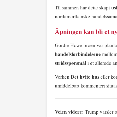
us
Til sammen har dette skapt
nordamerikanske handelssama
Åpningen kan bli et ny
Gordie Howe-broen var planlag
handelsforbindelsene
mellom 
stridsspørsmål
i et allerede a
Det hvite hus
Verken
eller kon
umiddelbart kommentert situa
Veien videre:
Trump varsler o