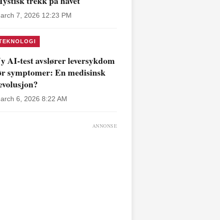
ystisk trekk på havet
arch 7, 2026 12:23 PM
TEKNOLOGI
y AI-test avslører leversykdom
ør symptomer: En medisinsk
evolusjon?
arch 6, 2026 8:22 AM
ANNONSE