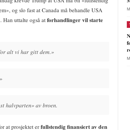
M
mandag krevde Trump at USA må bli «fullstendig
t dem», og slo fast at Canada må behandle USA
M
forhandlinger vil starte
. Han uttalte også at
N
f
r
or alt vi har gitt dem.»
M
»
st halvparten» av broen.
fullstendig finansiert av den
or at prosjektet er