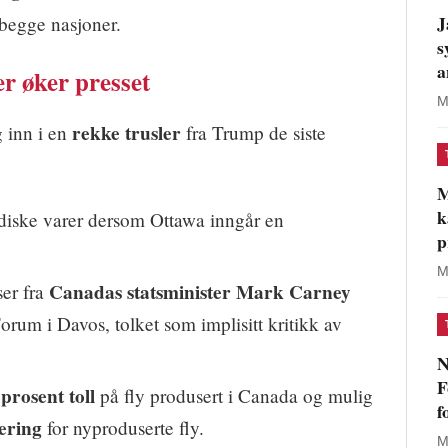
J
begge nasjoner.
s
a
r øker presset
M
rekke trusler
g inn i en
fra Trump de siste
M
k
iske varer dersom Ottawa inngår en
p
M
Canadas statsminister Mark Carney
ser fra
um i Davos, tolket som implisitt kritikk av
N
F
prosent toll
på fly produsert i Canada og mulig
f
sering
for nyproduserte fly.
M