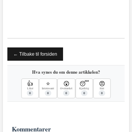
← Tilbake til forsiden
Hva synes du om denne artikkelen?
👍
⭐
😲
😴
😠
Liker
Interessant
Overrasket
Kjedelig
Sint
0
0
0
0
0
Kommentarer