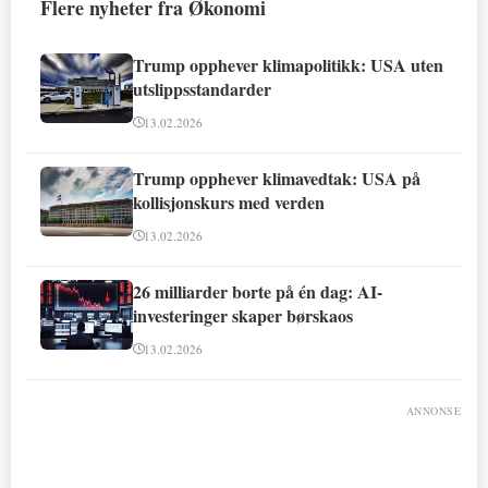
Flere nyheter fra Økonomi
Trump opphever klimapolitikk: USA uten
utslippsstandarder
13.02.2026
Trump opphever klimavedtak: USA på
kollisjonskurs med verden
13.02.2026
26 milliarder borte på én dag: AI-
investeringer skaper børskaos
13.02.2026
ANNONSE