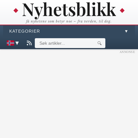
få nyhetene som betyr noe – fra verden, til deg.
KATEGORIER
▼
▼
🔍
ANNONSE