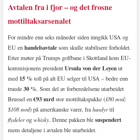
Avtalen fra i fjor – og det frosne
mottiltaksarsenalet
For mindre enn seks måneder siden inngikk USA og
handelsavtale
EU en
som skulle stabilisere forholdet.
Etter møter på Trumps golfbane i Skottland kom EU-
Ursula von der Leyen
kommisjonens president
ut
15 %
med
toll på alt EU selger til USA – bedre enn
30 %
truede
. Som del av forberedelsene utarbeidet
€93 mrd
Brussel en
stor mottiltakspakke (
£80 mrd;
$108 mrd
) på amerikanske varer, fra
husdyr
til
suspendert
flydeler
og
whisky
. Denne pakken ble
mens detaljene i avtalen ble utarbeidet.