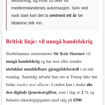
beslutning, og inntil 10 uker for
medlemslandenes autorisasjon. Selv ved
rask start kan det ta
omtrent ett år
før
tiltakene slår inn.
Britisk linje: vil unngå handelskrig
Sir Keir Starmer
Storbritannias statsminister
vil
unngå handelskrig
og har mer eller mindre
utelukket umiddelbare gjengjeldelsestoll
i en tale
mandag. Samtidig advarte han om at Trump ikke bør
øke
bruke
trusler mot allierte
. London kan i stedet
den digitale tjenesteavgiften
2 %
, som i dag er
og
£500
belastes teknologigiganter med salg på