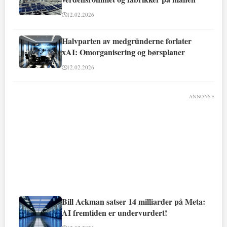
12.02.2026
Halvparten av medgründerne forlater
xAI: Omorganisering og børsplaner
12.02.2026
ANNONSE
Bill Ackman satser 14 milliarder på Meta:
AI fremtiden er undervurdert!