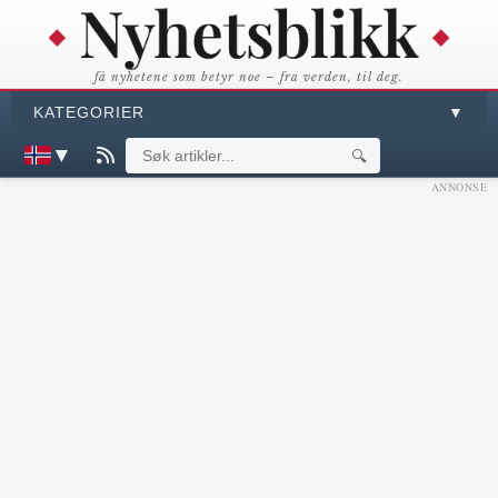
få nyhetene som betyr noe – fra verden, til deg.
KATEGORIER
▼
▼
🔍
ANNONSE