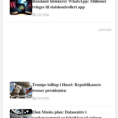
Russland blokkerer WhatsApp: Millioner
tvinges til statskontrollert app
12.02.2026
ANNONSE
Trumps tolltap i Huset: Republikanere
trosser presidenten
12.02.2026
Elon Musks plan: Datasentre i
verdensrommet og fabrikker på månen