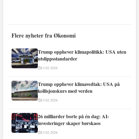
Flere nyheter fra Økonomi
Trump opphever klimapolitikk: USA uten
utslippsstandarder
13.02.2026
Trump opphever klimavedtak: USA på
kollisjonskurs med verden
13.02.2026
26 milliarder borte på én dag: AI-
investeringer skaper børskaos
13.02.2026