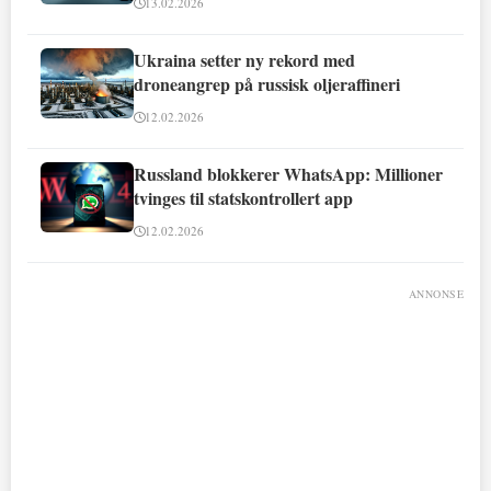
13.02.2026
Ukraina setter ny rekord med
droneangrep på russisk oljeraffineri
12.02.2026
Russland blokkerer WhatsApp: Millioner
tvinges til statskontrollert app
12.02.2026
ANNONSE