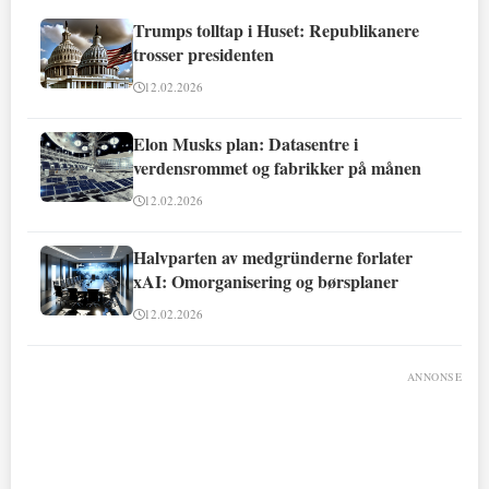
Trumps tolltap i Huset: Republikanere
trosser presidenten
12.02.2026
Elon Musks plan: Datasentre i
verdensrommet og fabrikker på månen
12.02.2026
Halvparten av medgründerne forlater
xAI: Omorganisering og børsplaner
12.02.2026
ANNONSE