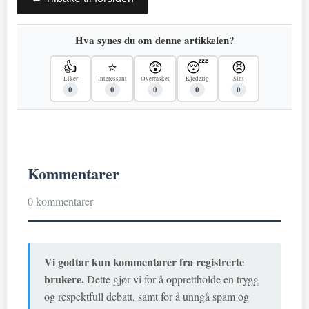
Hva synes du om denne artikkelen?
👍
⭐
😲
😴
😠
Liker
Interessant
Overrasket
Kjedelig
Sint
0
0
0
0
0
Kommentarer
0 kommentarer
Vi godtar kun kommentarer fra registrerte
brukere.
Dette gjør vi for å opprettholde en trygg
og respektfull debatt, samt for å unngå spam og