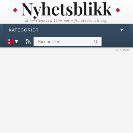
få nyhetene som betyr noe – fra verden, til deg.
KATEGORIER
▼
▼
🔍
ANNONSE