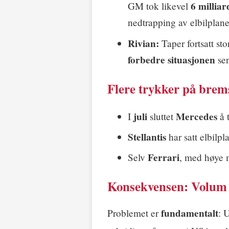
6 milliar
GM tok likevel
nedtrapping av elbilplan
Rivian:
Taper fortsatt st
forbedre situasjonen
sen
Flere trykker på brem
juli
Mercedes
I
sluttet
å t
Stellantis
har satt elbil
Ferrari
Selv
, med høye 
Konsekvensen: Volum e
fundamentalt
Problemet er
: 