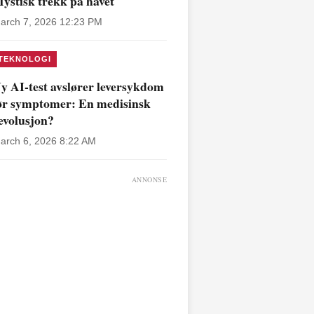
ystisk trekk på havet
arch 7, 2026 12:23 PM
TEKNOLOGI
y AI-test avslører leversykdom
ør symptomer: En medisinsk
evolusjon?
arch 6, 2026 8:22 AM
ANNONSE