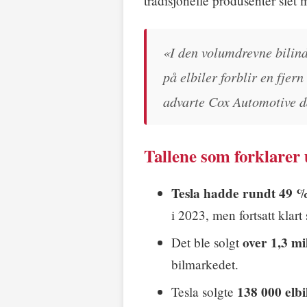
tradisjonelle produsenter sle
«I den volumdrevne bilind
på elbiler forblir en fjer
advarte Cox Automotive da 
Tallene som forklarer 
Tesla hadde rundt 49 
i 2023, men fortsatt klart 
over 1,3 mi
Det ble solgt
bilmarkedet.
138 000 elbi
Tesla solgte