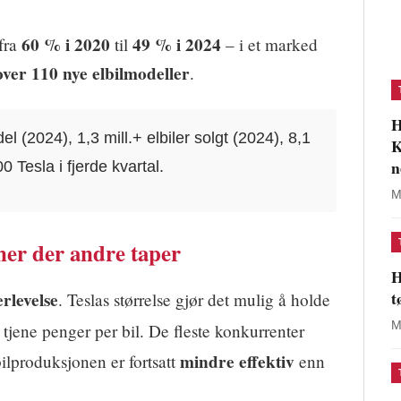
60 % i 2020
49 % i 2024
 fra
til
– i et marked
over 110 nye elbilmodeller
.
H
 (2024), 1,3 mill.+ elbiler solgt (2024), 8,1
K
n
 Tesla i fjerde kvartal.
M
ener der andre taper
H
t
erlevelse
. Teslas størrelse gjør det mulig å holde
M
tjene penger per bil. De fleste konkurrenter
mindre effektiv
ilproduksjonen er fortsatt
enn