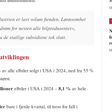
M
t med lønnsomheten.
M
ustrien er lavt volum fienden. Lønnsomhet
n drøm for nesten alle bilprodusenter»,
N
f
de statlige subsidiene tok slutt.
r
M
utviklingen
%
av alle elbiler solgt i USA i 2024, ned fra 55 %
størst.
llioner
8,1 %
elbiler i USA i 2024 –
av hele
ler
bare i fjerde kvartal, til tross for fall i