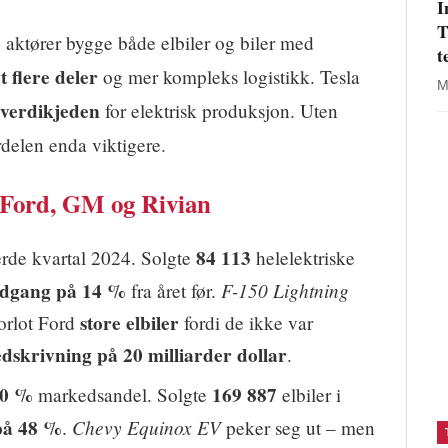
I
T
e aktører bygge både elbiler og biler med
t
t flere deler
og mer kompleks logistikk. Tesla
M
 verdikjeden
for elektrisk produksjon. Uten
ordelen enda viktigere.
 Ford, GM og Rivian
84 113
erde kvartal 2024. Solgte
helelektriske
dgang på 14 %
F-150 Lightning
fra året før.
store elbiler
forlot Ford
fordi de ikke var
dskrivning på 20 milliarder dollar
.
0 %
169 887
markedsandel. Solgte
elbiler i
på 48 %
Chevy Equinox EV
.
peker seg ut – men