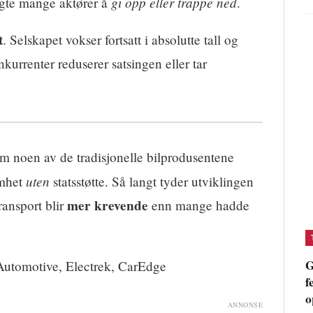
gi opp eller trappe ned
lgte mange aktører å
.
t
. Selskapet vokser fortsatt i absolutte tall og
urrenter reduserer satsingen eller tar
m noen av de tradisjonelle bilprodusentene
uten
omhet
statsstøtte. Så langt tyder utviklingen
mer krevende
ransport blir
enn mange hadde
G
 Automotive, Electrek, CarEdge
f
o
ANNONSE