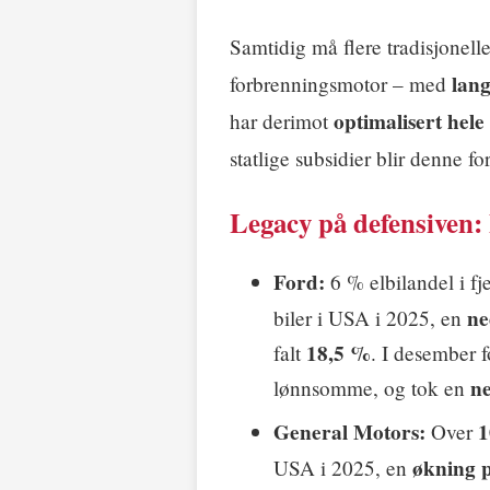
Samtidig må flere tradisjonell
lang
forbrenningsmotor – med
optimalisert hele
har derimot
statlige subsidier blir denne f
Legacy på defensiven:
Ford:
6 % elbilandel i fj
ne
biler i USA i 2025, en
18,5 %
falt
. I desember 
ne
lønnsomme, og tok en
General Motors:
1
Over
økning 
USA i 2025, en