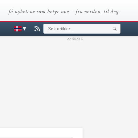
få nyhetene som betyr noe – fra verden, til deg.
▼
🔍
ANNONSE