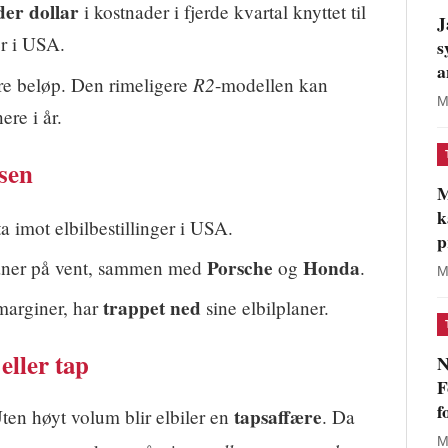
der dollar
i kostnader i fjerde kvartal knyttet til
J
er i USA.
s
a
R2
ore beløp. Den rimeligere
-modellen kan
M
ere i år.
sen
M
k
a imot elbilbestillinger i USA.
p
Porsche
Honda
planer på vent, sammen med
og
.
M
trappet ned
marginer, har
sine elbilplaner.
ller tap
N
F
f
tapsaffære
Uten høyt volum blir elbiler en
. Da
M