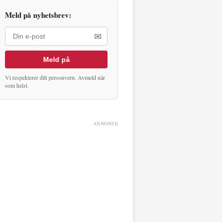
Meld på nyhetsbrev:
✉
Meld på
Vi respekterer ditt personvern. Avmeld når
som helst.
ANNONSE