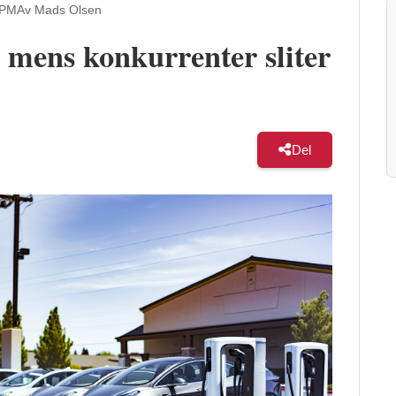
 PM
Av Mads Olsen
r mens konkurrenter sliter
Del