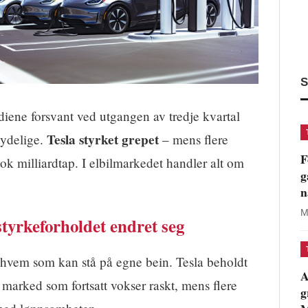
S
iene forsvant ved utgangen av tredje kvartal
Tesla styrket grepet
 tydelige.
– mens flere
F
tok milliardtap. I elbilmarkedet handler alt om
g
n
M
styrkeforholdet endret seg
rt hvem som kan stå på egne bein. Tesla beholdt
A
 marked som fortsatt vokser raskt, mens flere
g