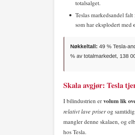
totalsalget.
Teslas markedsandel falt
som har eksplodert med
Nøkkeltall:
49 % Tesla-andel
% av totalmarkedet, 138 000
Skala avgjør: Tesla tj
volum lik ov
I bilindustrien er
relativt lave priser
og samtidig 
mangler denne skalaen, og elb
hos Tesla.