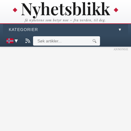
få nyhetene som betyr noe – fra verden, til deg.
KATEGORIER
▼
▼
🔍
ANNONSE