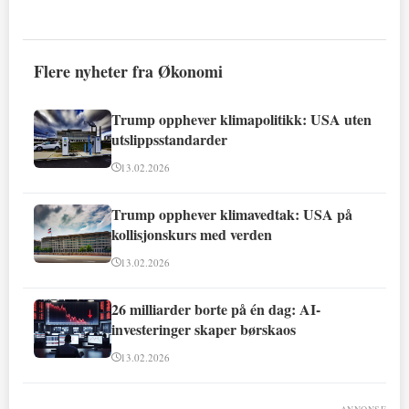
Flere nyheter fra Økonomi
Trump opphever klimapolitikk: USA uten
utslippsstandarder
13.02.2026
Trump opphever klimavedtak: USA på
kollisjonskurs med verden
13.02.2026
26 milliarder borte på én dag: AI-
investeringer skaper børskaos
13.02.2026