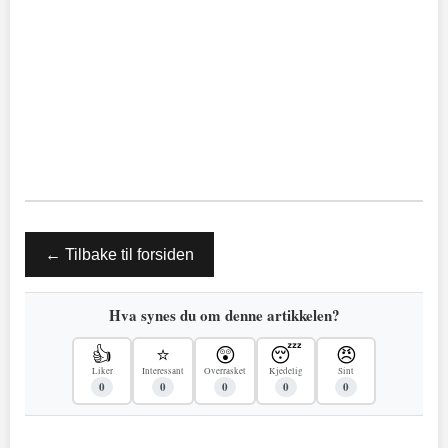
← Tilbake til forsiden
Hva synes du om denne artikkelen?
👍
⭐
😲
😴
😠
Liker
Interessant
Overrasket
Kjedelig
Sint
0
0
0
0
0