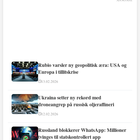
ANNONSE
Rubio varsler ny geopolitisk æra: USA og
Europa i tillitskrise
13.02.2026
Ukraina setter ny rekord med
droneangrep på russisk oljeraffineri
12.02.2026
Russland blokkerer WhatsApp: Millioner
tvinges til statskontrollert app