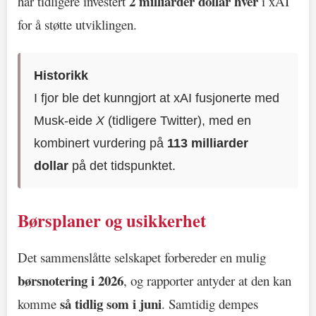
2 milliarder dollar hver
har tidligere investert
i xAI
for å støtte utviklingen.
Historikk
I fjor ble det kunngjort at xAI fusjonerte med
Musk-eide
X
(tidligere Twitter), med en
kombinert vurdering på
113 milliarder
dollar
på det tidspunktet.
Børsplaner og usikkerhet
Det sammenslåtte selskapet forbereder en mulig
børsnotering i 2026
, og rapporter antyder at den kan
så tidlig som i juni
komme
. Samtidig dempes