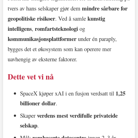
mindre sårbare for
tvers av hans selskaper gjør dem
geopolitiske risikoer
kunstig
. Ved å samle
intelligens
romfartsteknologi
,
og
kommunikasjonsplattformer
under én paraply,
bygges det et økosystem som kan operere mer
uavhengig av eksterne faktorer.
Dette vet vi nå
1,25
SpaceX kjøper xAI i en fusjon verdsatt til
billioner dollar
.
verdens mest verdifulle privateide
Skaper
selskap
.
rombaserte datasentre
Mål:
innen 2–3 år.