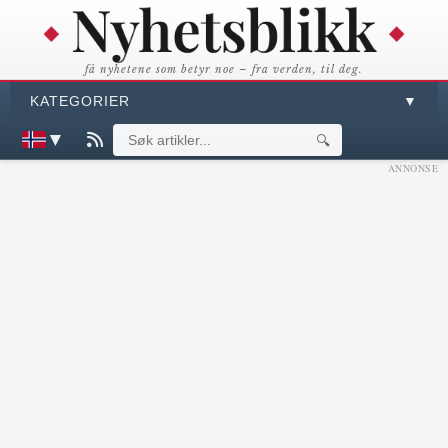
få nyhetene som betyr noe – fra verden, til deg.
KATEGORIER
▼
▼
🔍
ANNONSE