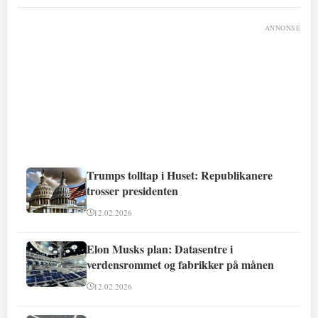
ANNONSE
Trumps tolltap i Huset: Republikanere
trosser presidenten
12.02.2026
Elon Musks plan: Datasentre i
verdensrommet og fabrikker på månen
12.02.2026