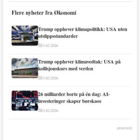
Flere nyheter fra Økonomi
Trump opphever klimapolitikk: USA uten
utslippsstandarder
13.02.2026
Trump opphever klimavedtak: USA på
kollisjonskurs med verden
13.02.2026
26 milliarder borte på én dag: AI-
investeringer skaper børskaos
13.02.2026
ANNONSE