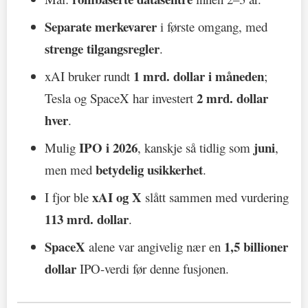
Separate merkevarer
i første omgang, med
strenge tilgangsregler
.
1 mrd. dollar i måneden
xAI bruker rundt
;
2 mrd. dollar
Tesla og SpaceX har investert
hver
.
IPO i 2026
juni
Mulig
, kanskje så tidlig som
,
betydelig usikkerhet
men med
.
xAI og X
I fjor ble
slått sammen med vurdering
113 mrd. dollar
.
SpaceX
1,5 billioner
alene var angivelig nær en
dollar
IPO-verdi før denne fusjonen.