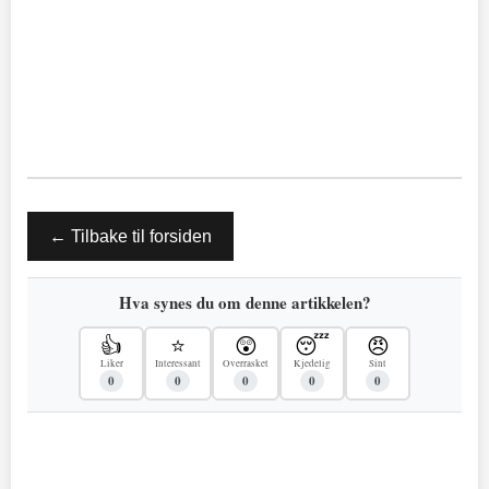
← Tilbake til forsiden
Hva synes du om denne artikkelen?
👍
⭐
😲
😴
😠
Liker
Interessant
Overrasket
Kjedelig
Sint
0
0
0
0
0