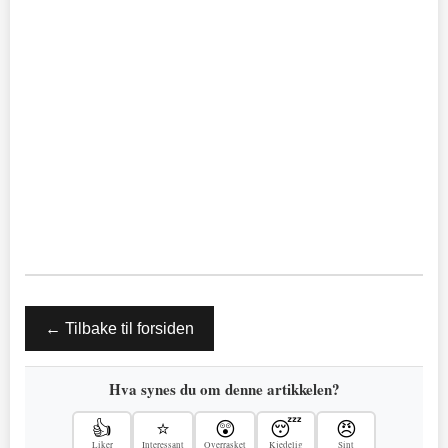
← Tilbake til forsiden
Hva synes du om denne artikkelen?
👍
⭐
😲
😴
😠
Liker
Interessant
Overrasket
Kjedelig
Sint