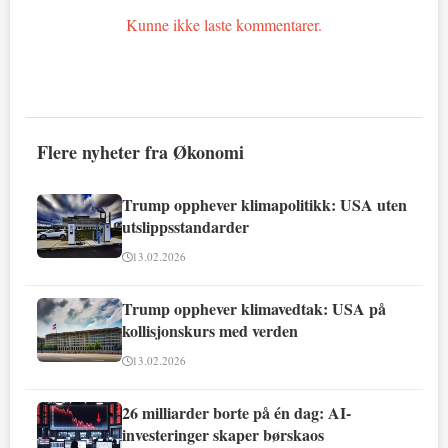
Kunne ikke laste kommentarer.
Flere nyheter fra Økonomi
Trump opphever klimapolitikk: USA uten
utslippsstandarder
13.02.2026
Trump opphever klimavedtak: USA på
kollisjonskurs med verden
13.02.2026
26 milliarder borte på én dag: AI-
investeringer skaper børskaos