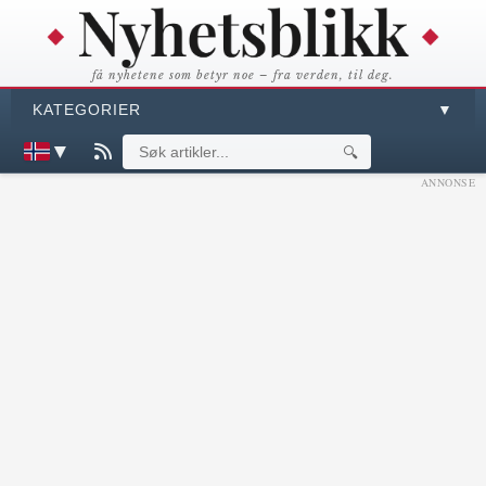
få nyhetene som betyr noe – fra verden, til deg.
KATEGORIER
▼
▼
🔍
ANNONSE