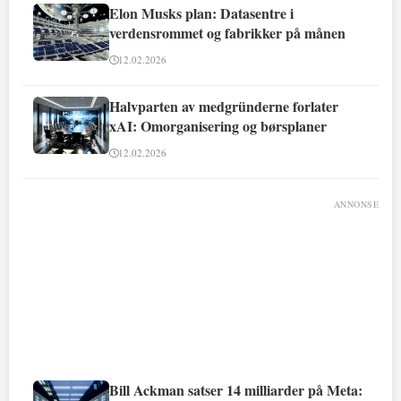
Elon Musks plan: Datasentre i
verdensrommet og fabrikker på månen
12.02.2026
Halvparten av medgründerne forlater
xAI: Omorganisering og børsplaner
12.02.2026
ANNONSE
Bill Ackman satser 14 milliarder på Meta: