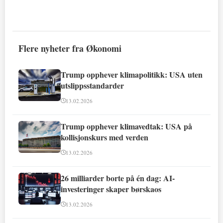
Flere nyheter fra Økonomi
Trump opphever klimapolitikk: USA uten
utslippsstandarder
13.02.2026
Trump opphever klimavedtak: USA på
kollisjonskurs med verden
13.02.2026
26 milliarder borte på én dag: AI-
investeringer skaper børskaos
13.02.2026