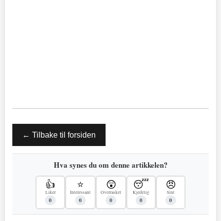
← Tilbake til forsiden
Hva synes du om denne artikkelen?
👍
⭐
😲
😴
😠
Liker
Interessant
Overrasket
Kjedelig
Sint
0
0
0
0
0