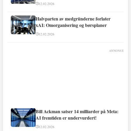
12.02.2026
Halvparten av medgründerne forlater
xAI: Omorganisering og børsplaner
12.02.2026
ANNONSE
Bill Ackman satser 14 milliarder på Meta:
AI fremtiden er undervurdert!
12.02.2026