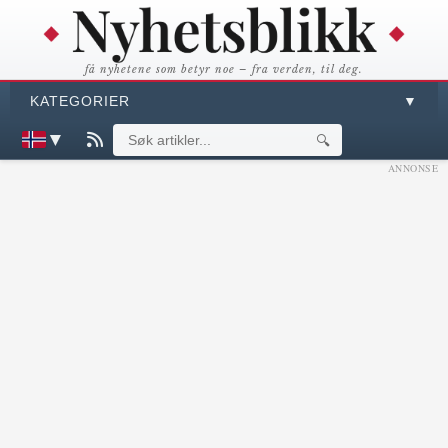
få nyhetene som betyr noe – fra verden, til deg.
KATEGORIER
▼
▼
🔍
ANNONSE