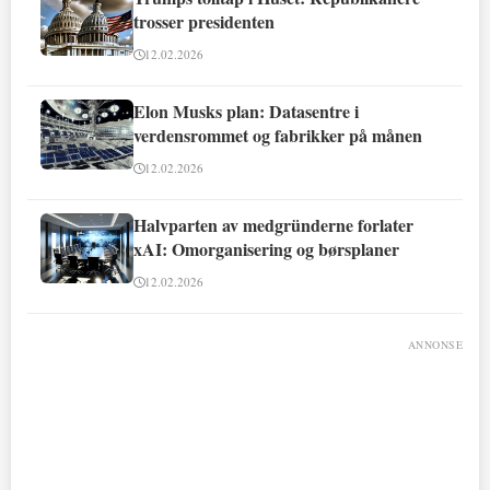
trosser presidenten
12.02.2026
Elon Musks plan: Datasentre i
verdensrommet og fabrikker på månen
12.02.2026
Halvparten av medgründerne forlater
xAI: Omorganisering og børsplaner
12.02.2026
ANNONSE