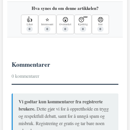
Hva synes du om denne artikkelen?
👍
⭐
😲
😴
😠
Liker
Interessant
Overrasket
Kjedelig
Sint
0
0
0
0
0
Kommentarer
0 kommentarer
Vi godtar kun kommentarer fra registrerte
brukere.
Dette gjør vi for å opprettholde en trygg
og respektfull debatt, samt for å unngå spam og
misbruk. Registrering er gratis og tar bare noen