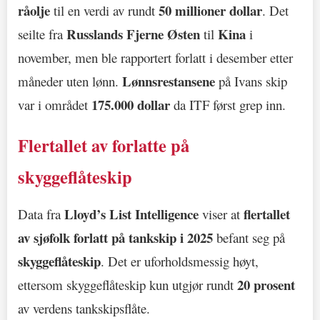
råolje
50 millioner dollar
til en verdi av rundt
. Det
Russlands Fjerne Østen
Kina
seilte fra
til
i
november, men ble rapportert forlatt i desember etter
Lønnsrestansene
måneder uten lønn.
på Ivans skip
175.000 dollar
var i området
da ITF først grep inn.
Flertallet av forlatte på
skyggeflåteskip
Lloyd’s List Intelligence
flertallet
Data fra
viser at
av sjøfolk forlatt på tankskip i 2025
befant seg på
skyggeflåteskip
. Det er uforholdsmessig høyt,
20 prosent
ettersom skyggeflåteskip kun utgjør rundt
av verdens tankskipsflåte.