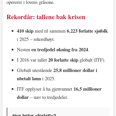
opererer i lovens gråsone.
Rekordår: tallene bak krisen
410 skip
6.223 forlatte sjøfolk
med til sammen
i 2025 – rekordhøyt.
en tredjedel økning fra 2024
Nesten
.
20 forlatte skip
I 2016 var tallet
globalt (ITF).
25,8 millioner dollar i
Globalt utestående
ubetalt lønn
i 2025.
16,5 millioner
ITF opplyser å ha gjenvunnet
dollar
– nær to tredjedeler.
Hva betyr «forlatt»?