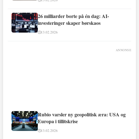
26 milliarder borte på én dag: AI-
investeringer skaper børskaos
13.02.2026
ANNONSE
Rubio varsler ny geopolitisk æra: USA og
Europa i tillitskrise
13.02.2026