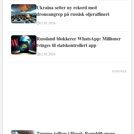
Ukraina setter ny rekord med
droneangrep på russisk oljeraffineri
12.02.2026
Russland blokkerer WhatsApp: Millioner
tvinges til statskontrollert app
12.02.2026
ANNONSE
Trumps tolltap i Huset: Republikanere