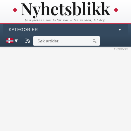
få nyhetene som betyr noe – fra verden, til deg.
KATEGORIER
▼
▼
🔍
ANNONSE