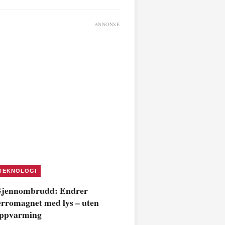
ANNONSE
TEKNOLOGI
jennombrudd: Endrer
erromagnet med lys – uten
ppvarming