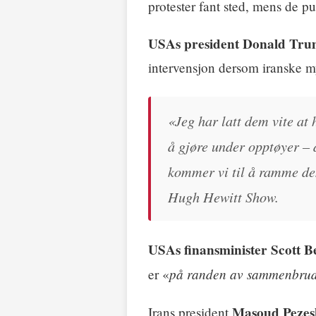
protester fant sted, mens de p
USAs president Donald Tr
intervensjon dersom iranske m
«Jeg har latt dem vite at 
å gjøre under opptøyer – 
kommer vi til å ramme dem
Hugh Hewitt Show
.
USAs finansminister Scott B
på randen av sammenbru
er «
Masoud Pezes
Irans president