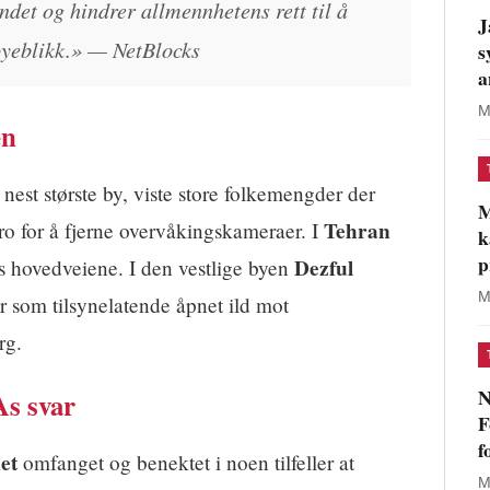
ndet og hindrer allmennhetens rett til å
J
øyeblikk.» — NetBlocks
s
a
M
en
s nest største by, viste store folkemengder der
M
Tehran
ro for å fjerne overvåkingskameraer. I
k
p
Dezful
s hovedveiene. I den vestlige byen
M
r som tilsynelatende åpnet ild mot
rg.
N
s svar
F
f
et
omfanget og benektet i noen tilfeller at
M