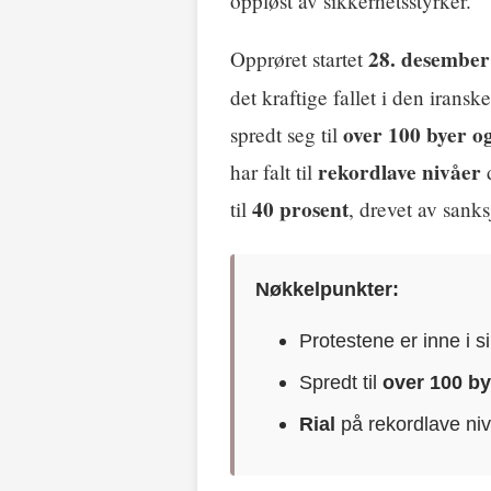
oppløst av sikkerhetsstyrker.
28. desember
Opprøret startet
det kraftige fallet i den irans
over 100 byer og
spredt seg til
rekordlave nivåer
har falt til
d
40 prosent
til
, drevet av sanks
Nøkkelpunkter:
Protestene er inne i s
Spredt til
over 100 by
Rial
på rekordlave ni