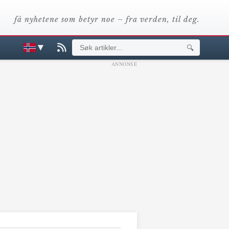
få nyhetene som betyr noe – fra verden, til deg.
▼
🔍
ANNONSE