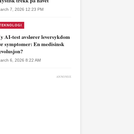
ystisk trekk på havet
arch 7, 2026 12:23 PM
TEKNOLOGI
y AI-test avslører leversykdom
ør symptomer: En medisinsk
evolusjon?
arch 6, 2026 8:22 AM
ANNONSE