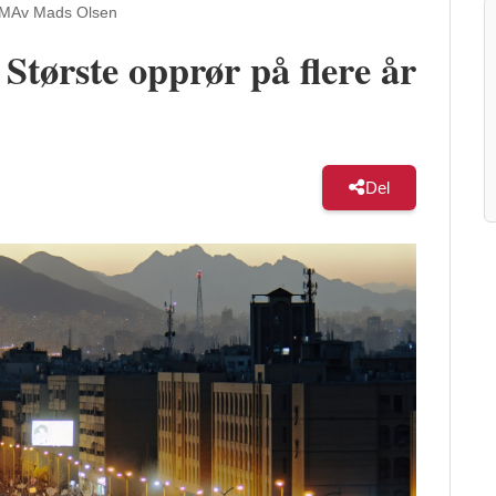
AM
Av Mads Olsen
 Største opprør på flere år
Del