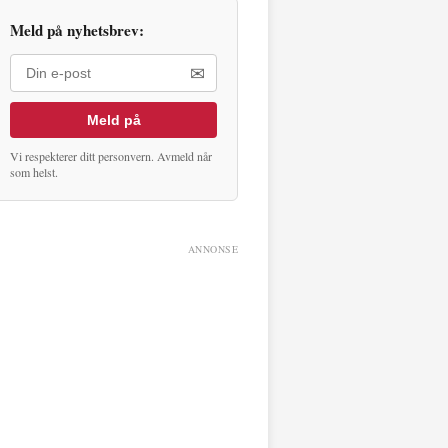
Meld på nyhetsbrev:
✉
Meld på
Vi respekterer ditt personvern. Avmeld når
som helst.
ANNONSE