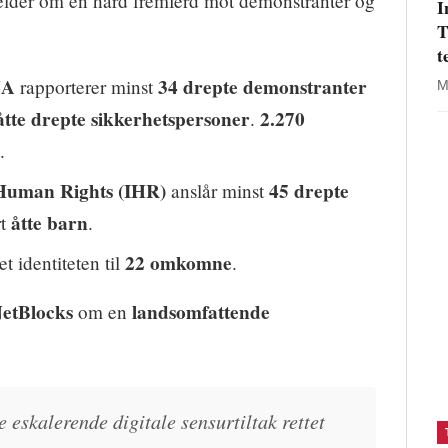
lder om en hard fremferd mot demonstranter og
I
T
t
NA
34 drepte demonstranter
rapporterer minst
M
åtte drepte sikkerhetspersoner
2.270
.
.
Human Rights (IHR)
45 drepte
anslår minst
åtte barn
rt
.
22 omkomne
t identiteten til
.
etBlocks
landsomfattende
om en
 eskalerende digitale sensurtiltak rettet