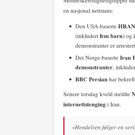
Menneskerettighetsgrupper me
en nasjonal nettstans:
HRA
Den USA-baserte
fem barn
(inkludert
) og
demonstranter er arrestert
Iran 
Det Norge-baserte
demonstranter
, inklude
BBC Persian
har bekrefte
N
Senere torsdag kveld meldte
internettstenging
i Iran.
«Hendelsen følger en serie