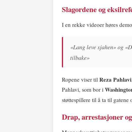
Slagordene og eksilre
I en rekke videoer høres demo
«Lang leve sjahen» og «De
tilbake»
Reza Pahlavi
Ropene viser til
Washingto
Pahlavi, som bor i
støttespillere til å ta til gaten
Drap, arrestasjoner og 