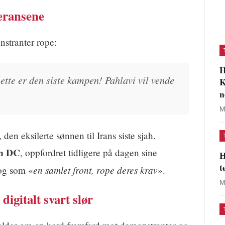
feransene
nstranter rope:
H
tte er den siste kampen! Pahlavi vil vende
K
n
M
, den eksilerte sønnen til Irans siste sjah.
n DC
, oppfordret tidligere på dagen sine
H
t
en samlet front, rope deres krav
e og som «
».
M
digitalt svart slør