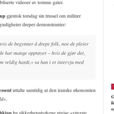
ubliserte videoer av tomme gater.
ump
gjentok torsdag sin trussel om militær
yndigheter dreper demonstranter:
hvis de begynner å drepe folk, noe de pleier
de har mange opptøyer – hvis de gjør det,
 veldig hardt,» sa han i et intervju med
essent
uttalte samtidig at den iranske økonomien
G
dd
».
f
o
hkian
ytterste
ba sikkerhetsstyrkene utvise «