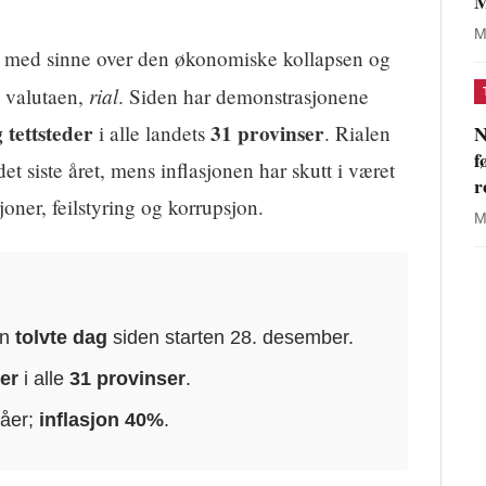
M
M
med sinne over den økonomiske kollapsen og
rial
ke valutaen,
. Siden har demonstrasjonene
 tettsteder
31 provinser
N
i alle landets
. Rialen
f
et siste året, mens inflasjonen har skutt i været
r
joner, feilstyring og korrupsjon.
M
in
tolvte dag
siden starten 28. desember.
er
i alle
31 provinser
.
våer;
inflasjon 40%
.