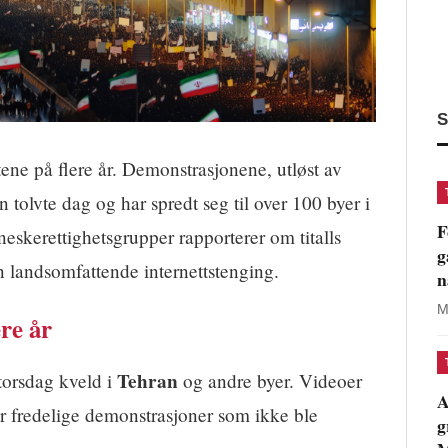
S
tene på flere år. Demonstrasjonene, utløst av
n tolvte dag og har spredt seg til over 100 byer i
F
neskerettighetsgrupper rapporterer om titalls
g
n landsomfattende internettstenging.
n
M
ere år
Tehran
torsdag kveld i
og andre byer. Videoer
A
r fredelige demonstrasjoner som ikke ble
g