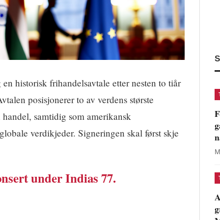
S
n historisk frihandelsavtale etter nesten to tiår
talen posisjonerer to av verdens største
F
n handel, samtidig som amerikansk
g
globale verdikjeder. Signeringen skal først skje
n
M
onsert under Indias 77.
A
g