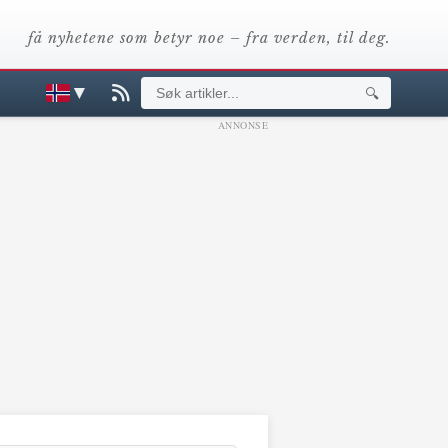
få nyhetene som betyr noe – fra verden, til deg.
▼
🔍
ANNONSE