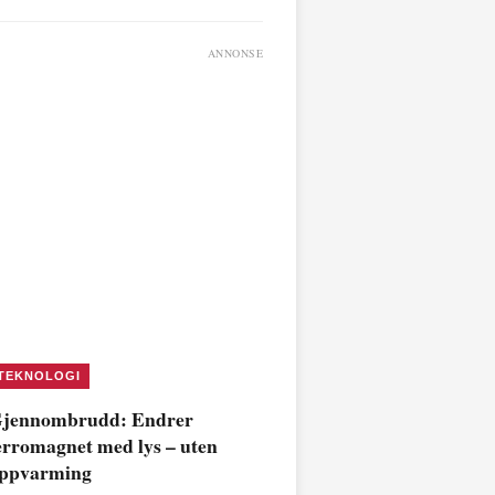
ANNONSE
TEKNOLOGI
jennombrudd: Endrer
erromagnet med lys – uten
ppvarming