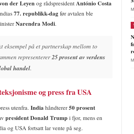
M
von der Leyen
António Costa
og rådspresident
M
77. republikk-dag
Indias
før avtalen ble
Narendra Modi
inister
.
N
f
kt eksempel på et partnerskap mellom to
r
sammen representerer
25 prosent av verdens
M
global handel
.
oteksjonisme og press fra USA
India
50 prosent
ress utenfra.
håndterer
president Donald Trump
 av
i fjor, mens en
a og USA fortsatt lar vente på seg.