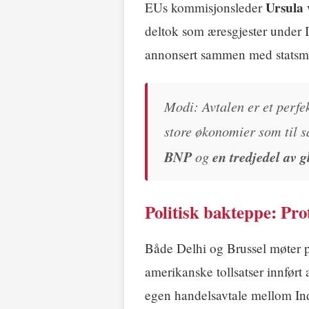
Ursula 
EUs kommisjonsleder
deltok som æresgjester under 
annonsert sammen med statsm
Modi: Avtalen er et perfe
store økonomier som til 
BNP
og
en tredjedel av 
Politisk bakteppe: Pr
Både Delhi og Brussel møter p
amerikanske tollsatser innført
egen handelsavtale mellom Indi