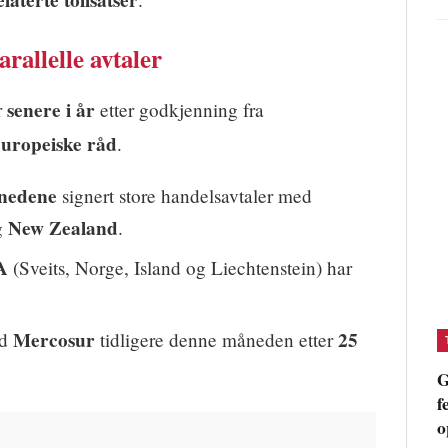
aterte tollsatser
rallelle avtaler
senere i år
r
etter godkjenning fra
europeiske råd
.
nedene
signert store handelsavtaler med
New Zealand
g
.
A
(Sveits, Norge, Island og Liechtenstein) har
Mercosur
25
ed
tidligere denne måneden etter
G
f
o