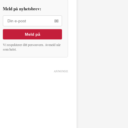
Meld på nyhetsbrev:
✉
Meld på
Vi respekterer ditt personvern. Avmeld når
som helst.
ANNONSE