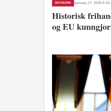
ØKONOMI
January 27, 2026 8:33
Historisk friha
og EU kunngjor