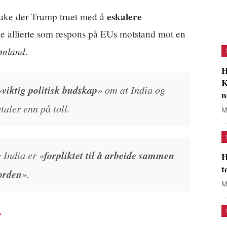
eskalere
 uke der Trump truet med å
 allierte som respons på EUs motstand mot en
ønland
.
H
K
«
viktig politisk budskap
» om at India og
n
aler enn på toll.
M
 India er «
forpliktet til å arbeide sammen
H
t
 orden
».
M
r