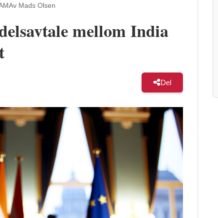
 AM
Av Mads Olsen
ndelsavtale mellom India
t
Del