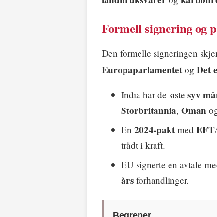
landbruksvarer
karbonrel
Formell signering og pa
Den formelle signeringen skje
Europaparlamentet
Det 
og
syv må
India har de siste
Storbritannia
Oman
,
o
2024-pakt
EFT
En
med
trådt i kraft.
EU signerte en avtale m
års
forhandlinger.
Begreper