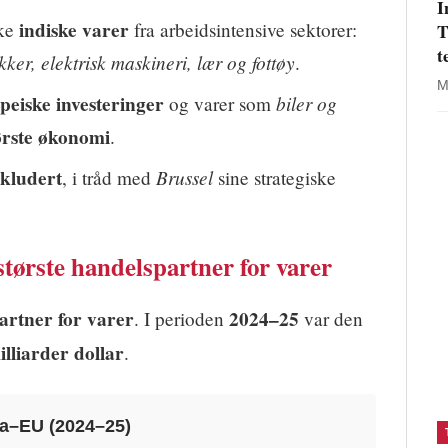
I
indiske varer
kke
fra arbeidsintensive sektorer:
T
t
ykker, elektrisk maskineri, lær og fottøy
.
M
peiske investeringer
biler og
og varer som
tørste økonomi
.
skludert
Brussel
, i tråd med
sine strategiske
største handelspartner for varer
artner for varer
2024–25
. I perioden
var den
lliarder dollar
.
dia–EU (2024–25)