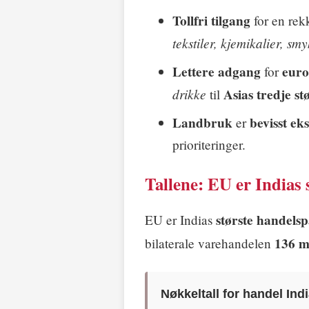
Tollfri tilgang
for en re
tekstiler, kjemikalier, sm
Lettere adgang
euro
for
drikke
Asias tredje s
til
Landbruk
bevisst ek
er
prioriteringer.
Tallene: EU er Indias 
største handelsp
EU er Indias
136 mi
bilaterale varehandelen
Nøkkeltall for handel In