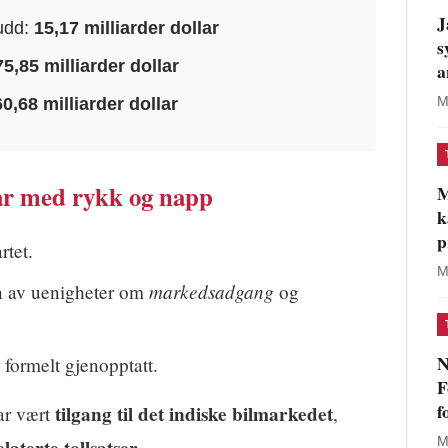
J
udd:
15,17 milliarder dollar
s
75,85 milliarder dollar
a
60,68 milliarder dollar
M
år med rykk og napp
M
k
p
rtet.
M
markedsadgang
n av uenigheter om
og
N
formelt gjenopptatt.
F
f
tilgang til det indiske bilmarkedet
ar vært
,
M
.