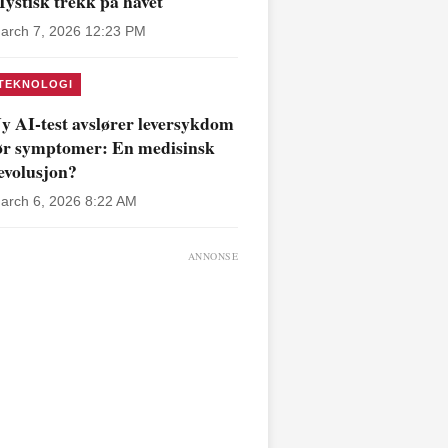
ystisk trekk på havet
arch 7, 2026 12:23 PM
TEKNOLOGI
y AI-test avslører leversykdom
ør symptomer: En medisinsk
evolusjon?
arch 6, 2026 8:22 AM
ANNONSE