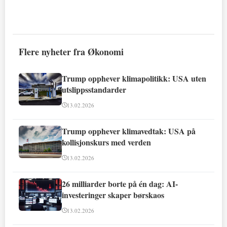
Flere nyheter fra Økonomi
Trump opphever klimapolitikk: USA uten
utslippsstandarder
13.02.2026
Trump opphever klimavedtak: USA på
kollisjonskurs med verden
13.02.2026
26 milliarder borte på én dag: AI-
investeringer skaper børskaos
13.02.2026