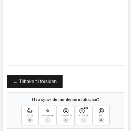
← Tilbake til forsiden
Hva synes du om denne artikkelen?
👍
⭐
😲
😴
😠
Liker
Interessant
Overrasket
Kjedelig
Sint
0
0
0
0
0