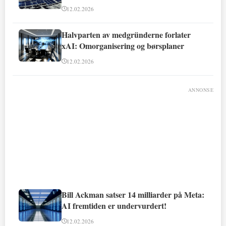
12.02.2026
Halvparten av medgründerne forlater
xAI: Omorganisering og børsplaner
12.02.2026
ANNONSE
Bill Ackman satser 14 milliarder på Meta:
AI fremtiden er undervurdert!
12.02.2026