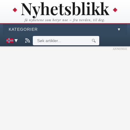
få nyhetene som betyr noe – fra verden, til deg.
KATEGORIER
▼
▼
🔍
ANNONSE