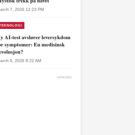
ystisk trekk på havet
arch 7, 2026 12:23 PM
TEKNOLOGI
y AI-test avslører leversykdom
ør symptomer: En medisinsk
evolusjon?
arch 6, 2026 8:22 AM
ANNONSE