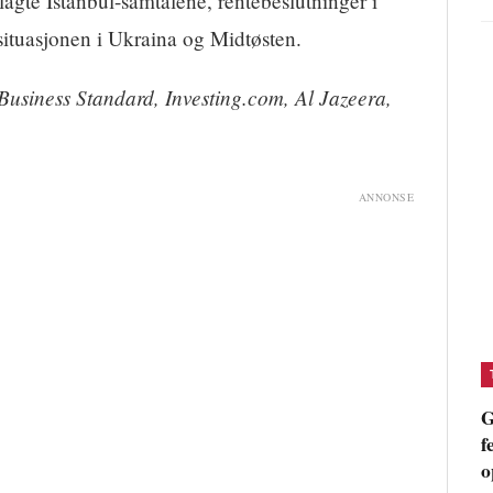
agte Istanbul-samtalene, rentebeslutninger i
ituasjonen i Ukraina og Midtøsten.
usiness Standard, Investing.com, Al Jazeera,
ANNONSE
G
f
o