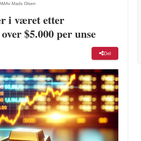
 AM
Av Mads Olsen
r i været etter
 over $5.000 per unse
Del