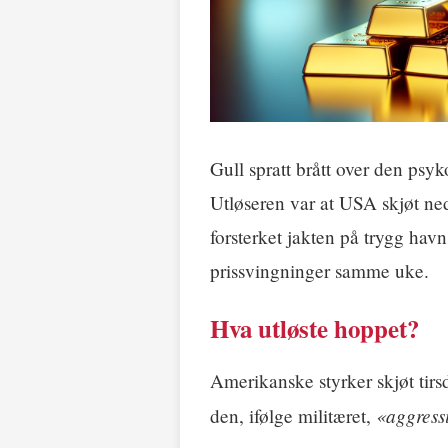
Gull spratt brått over den psy
Utløseren var at USA skjøt ne
forsterket jakten på trygg hav
prissvingninger samme uke.
Hva utløste hoppet?
Amerikanske styrker skjøt tir
«aggress
den, ifølge militæret,