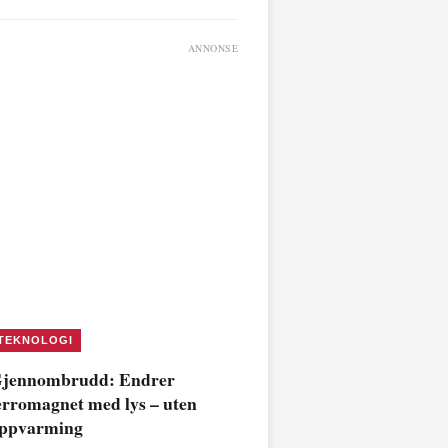
ANNONSE
TEKNOLOGI
jennombrudd: Endrer
erromagnet med lys – uten
ppvarming