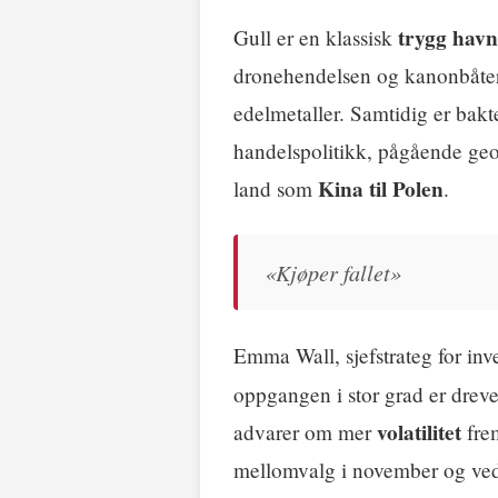
trygg havn
Gull er en klassisk
dronehendelsen og kanonbåter i
edelmetaller. Samtidig er bakte
handelspolitikk, pågående geo
Kina til Polen
land som
.
«Kjøper fallet»
Emma Wall, sjefstrateg for in
oppgangen i stor grad er drev
volatilitet
advarer om mer
fre
mellomvalg i november og ve