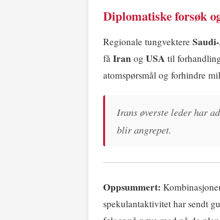
Diplomatiske forsøk og
Saudi-
Regionale tungvektere
Iran
USA
få
og
til forhandlin
atomspørsmål og forhindre mili
Irans øverste leder har a
blir angrepet.
Oppsummert:
Kombinasjonen a
spekulantaktivitet har sendt g