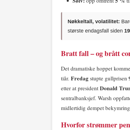
Sølv:
5 %
opp omtrent
ti
Nøkkeltall, volatilitet:
Bare
største endagsfall siden
1
Bratt fall – og brått 
Det dramatiske hoppet kommer r
Fredag
tiår.
stupte gullprisen
Donald Tr
etter at president
sentralbanksjef. Warsh oppfatt
midlertidig dempet bekymring
Hvorfor strømmer peng