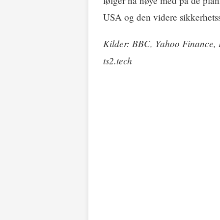
følger nå nøye med på de planl
USA og den videre sikkerhetss
Kilder: BBC, Yahoo Finance, B
ts2.tech