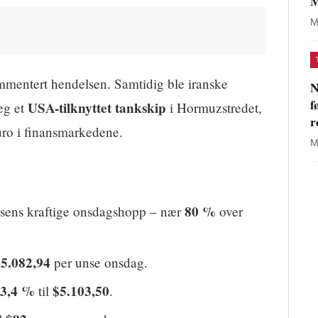
M
M
mmentert hendelsen. Samtidig ble iranske
N
f
USA-tilknyttet tankskip
eg et
i Hormuzstredet,
r
uro i finansmarkedene.
M
80 %
sens kraftige onsdagshopp – nær
over
5.082,94
per unse onsdag.
3,4 %
$5.103,50
til
.