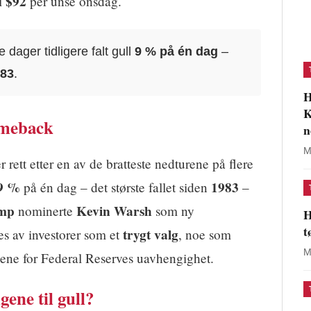
$92
l
per unse onsdag.
 dager tidligere falt gull
9 % på én dag
–
983
.
H
K
comeback
n
M
ett etter en av de bratteste nedturene på flere
9 %
1983
på én dag – det største fallet siden
–
ump
Kevin Warsh
nominerte
som ny
H
t
trygt valg
es av investorer som et
, noe som
M
ene for Federal Reserves uavhengighet.
ene til gull?