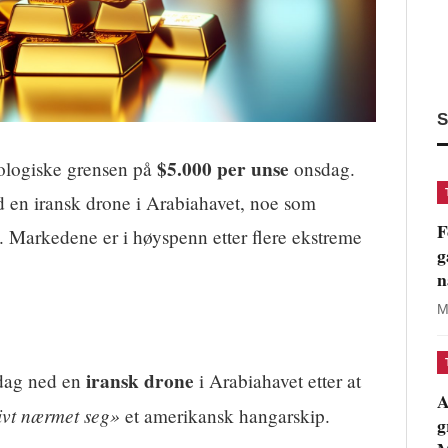
S
$5.000 per unse
kologiske grensen på
onsdag.
d en iransk drone i Arabiahavet, noe som
F
n. Markedene er i høyspenn etter flere ekstreme
g
n
M
iransk drone
sdag ned en
i Arabiahavet etter at
A
ivt nærmet seg»
et amerikansk hangarskip.
g