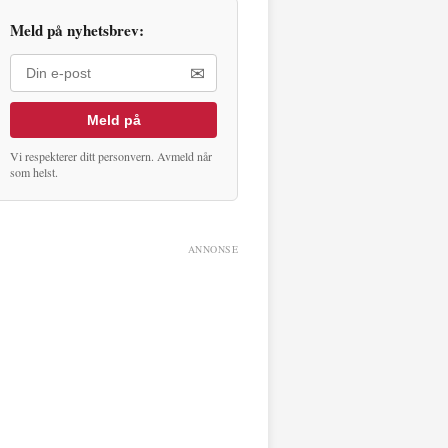
Meld på nyhetsbrev:
✉
Meld på
Vi respekterer ditt personvern. Avmeld når
som helst.
ANNONSE