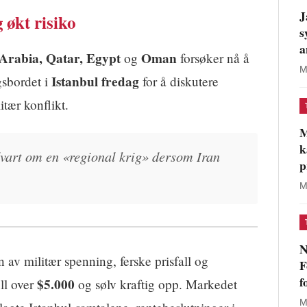
J
 økt risiko
s
a
Arabia, Qatar, Egypt
Oman
og
forsøker nå å
M
Istanbul
fredag
gsbordet i
for å diskutere
tær konflikt.
M
k
dvart om en «regional krig» dersom Iran
p
M
N
v militær spenning, ferske prisfall og
F
f
$5.000
ull over
og sølv kraftig opp. Markedet
M