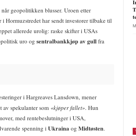
I
T
når geopolitikken blusser. Uroen etter
t
 Hormuzstredet har sendt investorer tilbake til
M
ppet allerede urolig: raske skifter i USAs
sentralbankkjøp av gull
politisk uro og
fra
vesteringer i Hargreaves Lansdown, mener
«kjøper fallet»
et av spekulanter som
. Hun
mover, med rentebeslutninger i USA,
Ukraina
Midtøsten
dvarende spenning i
og
.