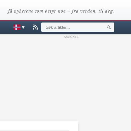
få nyhetene som betyr noe – fra verden, til deg.
▼
🔍
ANNONSE