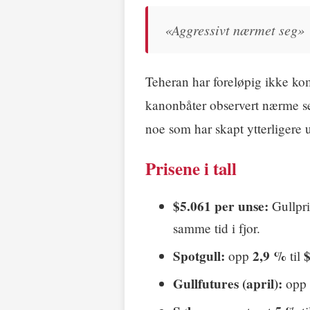
«Aggressivt nærmet seg»
Teheran har foreløpig ikke ko
kanonbåter observert nærme s
noe som har skapt ytterligere 
Prisene i tall
$5.061 per unse:
Gullpri
samme tid i fjor.
Spotgull:
2,9 %
$
opp
til
Gullfutures (april):
opp