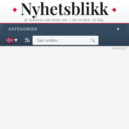
få nyhetene som betyr noe – fra verden, til deg.
KATEGORIER
▼
▼
🔍
ANNONSE