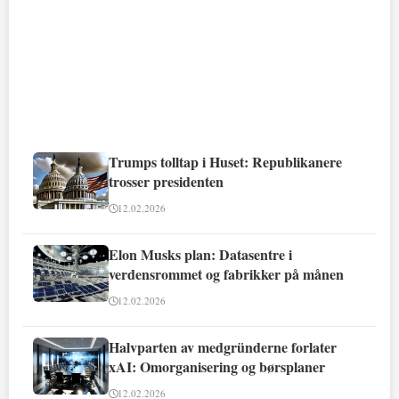
Trumps tolltap i Huset: Republikanere
trosser presidenten
12.02.2026
Elon Musks plan: Datasentre i
verdensrommet og fabrikker på månen
12.02.2026
Halvparten av medgründerne forlater
xAI: Omorganisering og børsplaner
12.02.2026