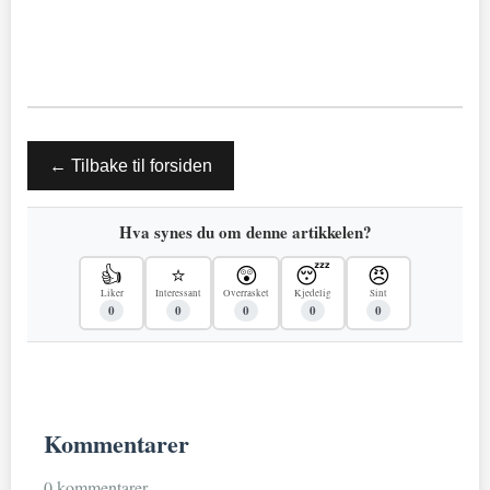
← Tilbake til forsiden
Hva synes du om denne artikkelen?
👍
⭐
😲
😴
😠
Liker
Interessant
Overrasket
Kjedelig
Sint
0
0
0
0
0
Kommentarer
0 kommentarer