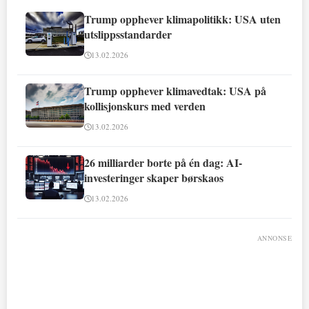
Trump opphever klimapolitikk: USA uten
utslippsstandarder
13.02.2026
Trump opphever klimavedtak: USA på
kollisjonskurs med verden
13.02.2026
26 milliarder borte på én dag: AI-
investeringer skaper børskaos
13.02.2026
ANNONSE