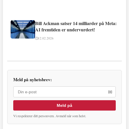
Bill Ackman satser 14 milliarder på Meta:
AI fremtiden er undervurdert!
12.02.2026
Meld på nyhetsbrev:
✉
Meld på
Vi respekterer ditt personvern. Avmeld når som helst.