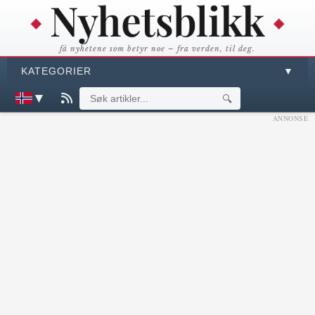
få nyhetene som betyr noe – fra verden, til deg.
KATEGORIER
▼
▼
🔍
ANNONSE