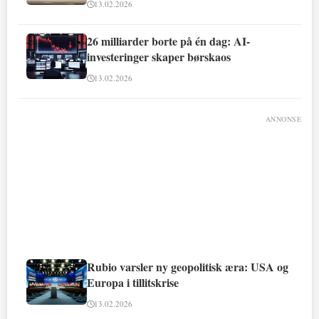
13.02.2026
26 milliarder borte på én dag: AI-
investeringer skaper børskaos
13.02.2026
ANNONSE
Rubio varsler ny geopolitisk æra: USA og
Europa i tillitskrise
13.02.2026