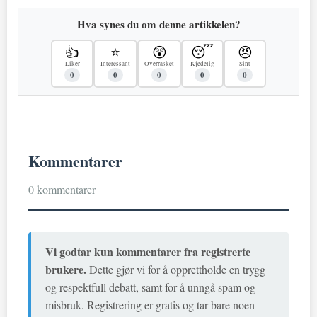
Hva synes du om denne artikkelen?
👍
⭐
😲
😴
😠
Liker
Interessant
Overrasket
Kjedelig
Sint
0
0
0
0
0
Kommentarer
0 kommentarer
Vi godtar kun kommentarer fra registrerte
brukere.
Dette gjør vi for å opprettholde en trygg
og respektfull debatt, samt for å unngå spam og
misbruk. Registrering er gratis og tar bare noen