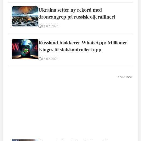
Ukraina setter ny rekord med
droneangrep på russisk oljeraffineri
12.02.2026
Russland blokkerer WhatsApp: Millioner
tvinges til statskontrollert app
12.02.2026
ANNONSE