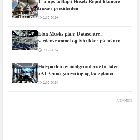
Trumps tolltap i Huset: Republikanere
trosser presidenten
12.02.2026
Elon Musks plan: Datasentre i
verdensrommet og fabrikker på månen
12.02.2026
Halvparten av medgründerne forlater
xAI: Omorganisering og børsplaner
12.02.2026
ANNONSE