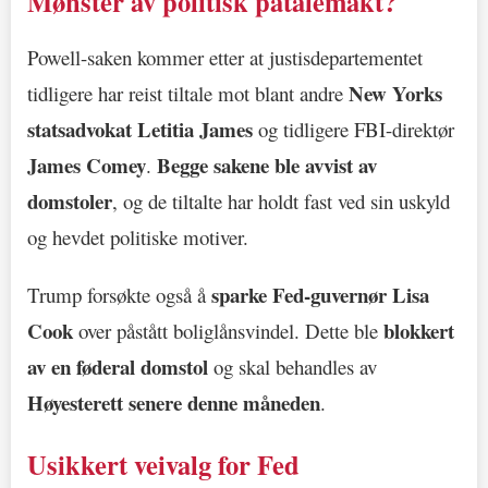
Mønster av politisk påtalemakt?
Powell-saken kommer etter at justisdepartementet
New Yorks
tidligere har reist tiltale mot blant andre
statsadvokat Letitia James
og tidligere FBI-direktør
James Comey
Begge sakene ble avvist av
.
domstoler
, og de tiltalte har holdt fast ved sin uskyld
og hevdet politiske motiver.
sparke Fed-guvernør Lisa
Trump forsøkte også å
Cook
blokkert
over påstått boliglånsvindel. Dette ble
av en føderal domstol
og skal behandles av
Høyesterett senere denne måneden
.
Usikkert veivalg for Fed