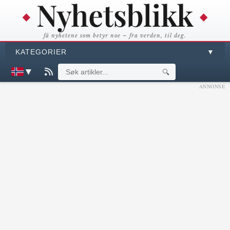
få nyhetene som betyr noe – fra verden, til deg.
KATEGORIER
▼
▼
🔍
ANNONSE