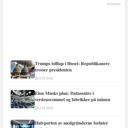
ANNONSE
Trumps tolltap i Huset: Republikanere
trosser presidenten
12.02.2026
Elon Musks plan: Datasentre i
verdensrommet og fabrikker på månen
12.02.2026
Halvparten av medgründerne forlater