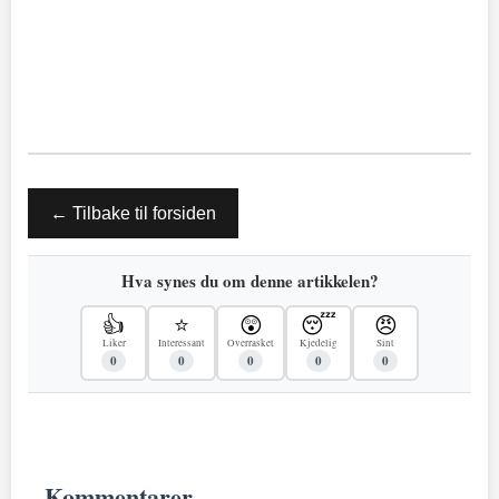
← Tilbake til forsiden
Hva synes du om denne artikkelen?
👍
⭐
😲
😴
😠
Liker
Interessant
Overrasket
Kjedelig
Sint
0
0
0
0
0
Kommentarer