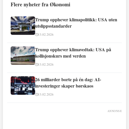
Flere nyheter fra Økonomi
Trump opphever klimapolitikk: USA uten
utslippsstandarder
13.02.2026
Trump opphever klimavedtak: USA på
kollisjonskurs med verden
13.02.2026
26 milliarder borte på én dag: AI-
investeringer skaper børskaos
13.02.2026
ANNONSE