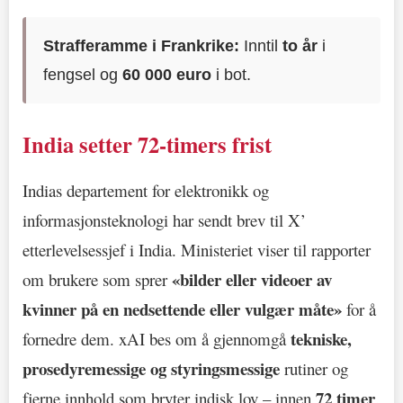
Strafferamme i Frankrike:
Inntil
to år
i
fengsel og
60 000 euro
i bot.
India setter 72-timers frist
Indias departement for elektronikk og
informasjonsteknologi har sendt brev til X’
etterlevelsessjef i India. Ministeriet viser til rapporter
«bilder eller videoer av
om brukere som sprer
kvinner på en nedsettende eller vulgær måte»
for å
tekniske,
fornedre dem. xAI bes om å gjennomgå
prosedyremessige og styringsmessige
rutiner og
72 timer
fjerne innhold som bryter indisk lov – innen
.