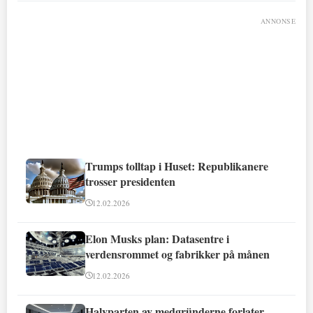
ANNONSE
Trumps tolltap i Huset: Republikanere
trosser presidenten
12.02.2026
Elon Musks plan: Datasentre i
verdensrommet og fabrikker på månen
12.02.2026
Halvparten av medgründerne forlater