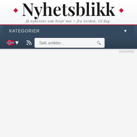
få nyhetene som betyr noe – fra verden, til deg.
KATEGORIER
▼
▼
🔍
ANNONSE