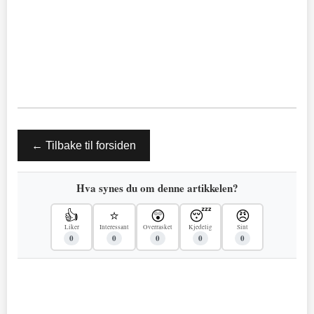
← Tilbake til forsiden
Hva synes du om denne artikkelen?
👍
⭐
😲
😴
😠
Liker
Interessant
Overrasket
Kjedelig
Sint
0
0
0
0
0