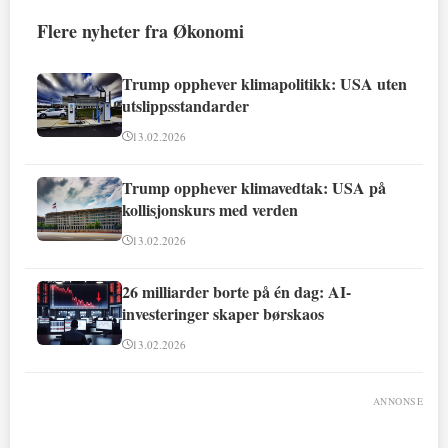
Flere nyheter fra Økonomi
Trump opphever klimapolitikk: USA uten
utslippsstandarder
13.02.2026
Trump opphever klimavedtak: USA på
kollisjonskurs med verden
13.02.2026
26 milliarder borte på én dag: AI-
investeringer skaper børskaos
13.02.2026
ANNONSE