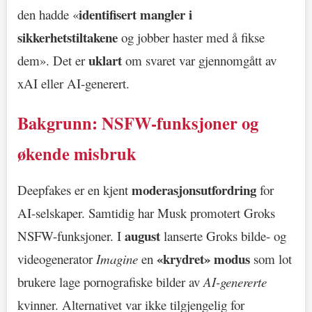
identifisert mangler i
den hadde «
sikkerhetstiltakene
og jobber haster med å fikse
uklart
dem». Det er
om svaret var gjennomgått av
xAI eller AI-generert.
Bakgrunn: NSFW-funksjoner og
økende misbruk
moderasjonsutfordring
Deepfakes er en kjent
for
AI-selskaper. Samtidig har Musk promotert Groks
august
NSFW-funksjoner. I
lanserte Groks bilde- og
«krydret» modus
videogenerator
Imagine
en
som lot
brukere lage pornografiske bilder av
AI-genererte
kvinner. Alternativet var ikke tilgjengelig for