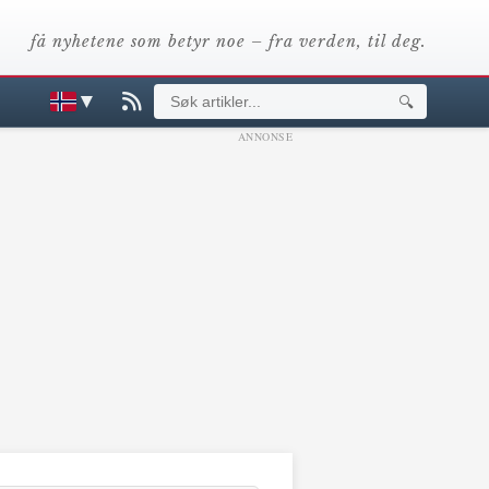
få nyhetene som betyr noe – fra verden, til deg.
▼
🔍
ANNONSE