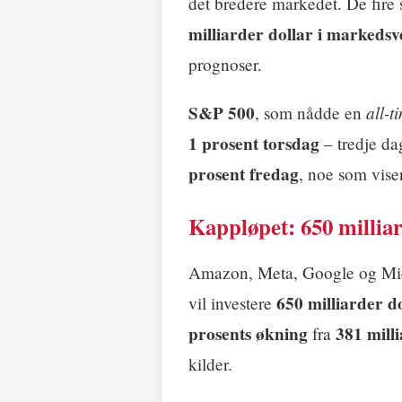
det bredere markedet. De fire
milliarder dollar i markedsv
prognoser.
S&P 500
all-t
, som nådde en
1 prosent torsdag
– tredje da
prosent fredag
, noe som vise
Kappløpet: 650 milliar
Amazon, Meta, Google og Micr
650 milliarder d
vil investere
prosents økning
381 milli
fra
kilder.