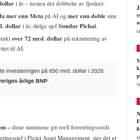
dollar
i år – nesten det dobbelte av fjoråret.
J
s
da mer enn Meta
mer enn doble
på AI og
sine
a
. dollar
Sundar Pichai
i år, ifølge sjef
.
M
over 72 mrd. dollar
brukt
på rekruttering av
ttet til AI.
M
k
 investeringen på 650 mrd. dollar i 2026
p
veriges årlige BNP
.
M
N
F
om –
disse summene gir reell forretningsverdi.
f
teringssjef i Pictet Asset Management, sier det er
M