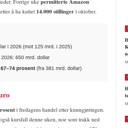
permitterte Amazon
teder. Forrige uke
14.000 stillinger
etter å ha kuttet
i oktober.
H
K
ar i 2026 (mot 125 mrd. i 2025)
n
 2026: 650 mrd. dollar
M
:
67–74 prosent
(fra 381 mrd. dollar)
H
uro
t
M
prosent
i fredagens handel etter kunngjøringen.
gså kursfall denne uken, noe som trakk ned