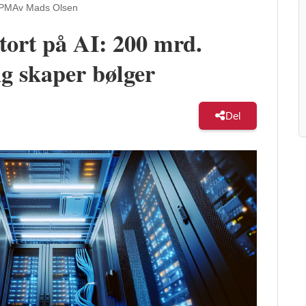
 PM
Av Mads Olsen
tort på AI: 200 mrd.
ng skaper bølger
Del