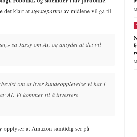
logi, robotikk
satellitter i lav jordbane
M
og
.
størsteparten
e det klart at
av midlene vil gå til
M
N
t,» sa Jassy om AI, og antydet at det vil
f
r
M
rbevist om at hver kundeopplevelse vi har i
av AI. Vi kommer til å investere
y
opplyser at Amazon samtidig ser på