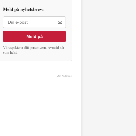
Meld på nyhetsbrev:
✉
Meld på
Vi respekterer ditt personvern. Avmeld når
som helst.
ANNONSE