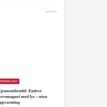
ANNONSE
TEKNOLOGI
jennombrudd: Endrer
erromagnet med lys – uten
ppvarming