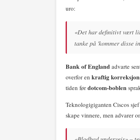
uro:
«Det har definitivt vært l
tanke på 'kommer disse inv
Bank of England
advarte sent
kraftig korreksjon
overfor en
dotcom-boblen
tiden før
spra
Teknologigiganten Ciscos sje
skape vinnere, men advarer om 
«Blodbad underveis» – tek