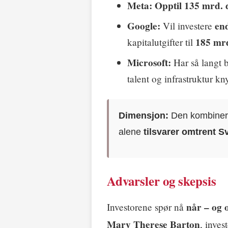
Meta:
Opptil 135 mrd. 
Google:
en
Vil investere
185 mrd
kapitalutgifter til
Microsoft:
Har så langt 
talent og infrastruktur kny
Dimensjon:
Den kombinerte
alene
tilsvarer omtrent S
Advarsler og skepsis
når – og 
Investorene spør nå
Mary Therese Barton
, inves