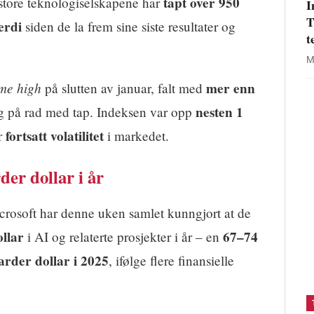
tapt over 950
 store teknologiselskapene har
I
T
erdi
siden de la frem sine siste resultater og
t
M
ime high
mer enn
på slutten av januar, falt med
nesten 1
g på rad med tap. Indeksen var opp
fortsatt volatilitet
r
i markedet.
der dollar i år
osoft har denne uken samlet kunngjort at de
ollar
67–74
i AI og relaterte prosjekter i år – en
arder dollar i 2025
, ifølge flere finansielle