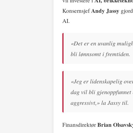
AI, brikketekno
vil investere i
Andy Jassy
Konsernsjef
gjord
AI.
«Det er en uvanlig mulighe
bli lønnsomt i fremtiden.
«Jeg er lidenskapelig ove
dag vil bli gjenoppfunnet 
aggressivt,» la Jassy til.
Brian Olsavsk
Finansdirektør