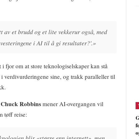
itt av et brudd og et lite vekkerur også, med
esteringene i AI til å gi resultater?'.»
 i fjor om at store teknologiselskaper kan stå
i verdivurderingene sine, og trakk paralleller til
kk.
Chuck Robbins
f
mener AI-overgangen vil
tøff reise:
G
f
o
nologien blir «større enn internett», men