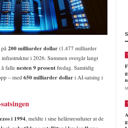
S
200 milliarder dollar
g på
(1.477 milliarder
og infrastruktur i 2026. Summen overgår langt
F
nesten 9 prosent
l å falle
fredag. Samtidig
g
650 milliarder dollar
 opp – med
i AI-satsing i
n
M
satsingen
A
ezos i 1994
, meldte i sine helårsresultater at de
g