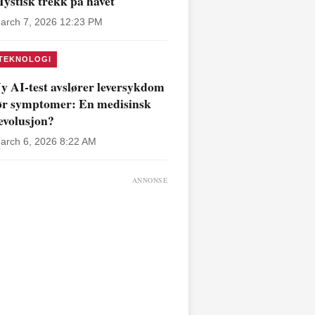
ystisk trekk på havet
arch 7, 2026 12:23 PM
TEKNOLOGI
y AI-test avslører leversykdom
ør symptomer: En medisinsk
evolusjon?
arch 6, 2026 8:22 AM
ANNONSE