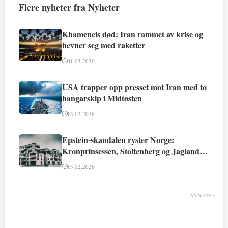
Flere nyheter fra Nyheter
Khameneis død: Iran rammet av krise og
hevner seg med raketter
01.03.2026
USA trapper opp presset mot Iran med to
hangarskip i Midtøsten
13.02.2026
Epstein-skandalen ryster Norge:
Kronprinsessen, Stoltenberg og Jagland
involvert
13.02.2026
ANNONSE