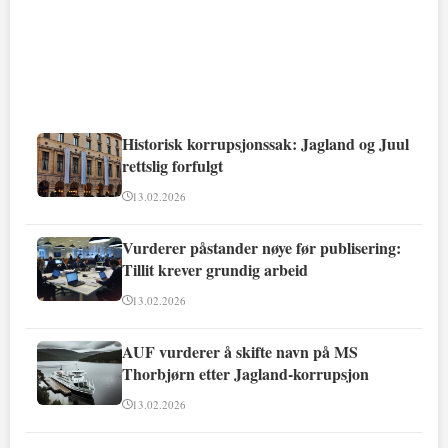
Historisk korrupsjonssak: Jagland og Juul
rettslig forfulgt
13.02.2026
Vurderer påstander nøye før publisering:
Tillit krever grundig arbeid
13.02.2026
AUF vurderer å skifte navn på MS
Thorbjørn etter Jagland-korrupsjon
13.02.2026