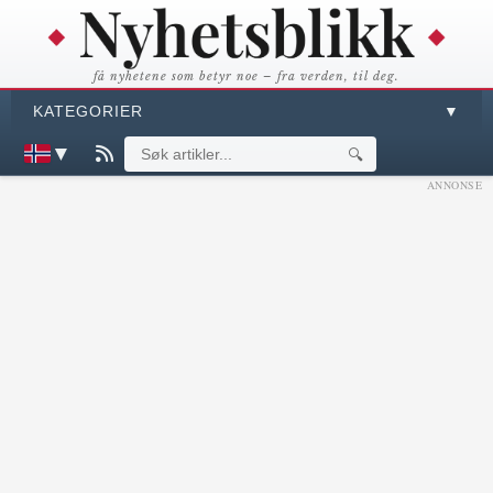
få nyhetene som betyr noe – fra verden, til deg.
KATEGORIER
▼
▼
🔍
ANNONSE