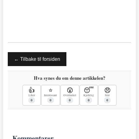
← Tilbake til forsiden
Hva synes du om denne artikkelen?
👍
⭐
😲
😴
😠
Liker
Interessant
Overrasket
Kjedelig
Sint
0
0
0
0
0
Kommentarer