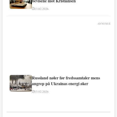
bevisene mot Kristiansen
13.02.2026
ANNONSE
Russland nøler før fredssamtaler mens
angrep på Ukrainas energi øker
13.02.2026