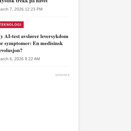
ystisk trekk på havet
arch 7, 2026 12:23 PM
TEKNOLOGI
y AI-test avslører leversykdom
ør symptomer: En medisinsk
evolusjon?
arch 6, 2026 8:22 AM
ANNONSE