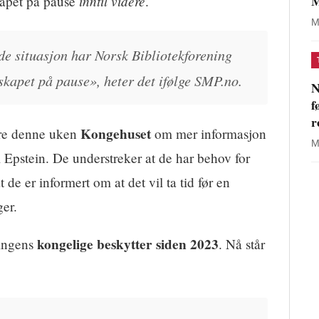
M
inntil videre
skapet på pause
.
M
e situasjon har Norsk Bibliotekforening
rskapet på pause», heter det ifølge SMP.no.
N
f
r
Kongehuset
ere denne uken
om mer informasjon
M
l Epstein. De understreker at de har behov for
de er informert om at det vil ta tid før en
ger.
kongelige beskytter siden 2023
ningens
. Nå står