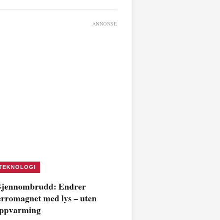
ANNONSE
TEKNOLOGI
jennombrudd: Endrer
erromagnet med lys – uten
ppvarming