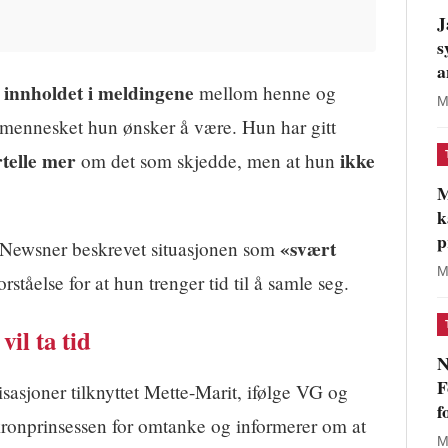
J
s
a
 innholdet i meldingene
mellom henne og
M
t mennesket hun ønsker å være. Hun har gitt
rtelle mer
ikke
om det som skjedde, men at hun
M
k
p
«svært
ge Newsner beskrevet situasjonen som
M
rståelse for at hun trenger tid til å samle seg.
vil ta tid
N
F
nisasjoner tilknyttet Mette-Marit, ifølge VG og
f
ronprinsessen for omtanke og informerer om at
M