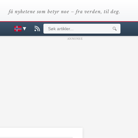
få nyhetene som betyr noe – fra verden, til deg.
▼
🔍
ANNONSE