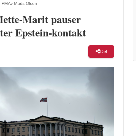
3 PM
Av Mads Olsen
ette-Marit pauser
tter Epstein-kontakt
Del