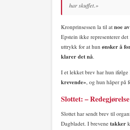
har skuffet.»
noe av
Kronprinsessen la til at
Epstein ikke representerer de
ønsker å fo
uttrykk for at hun
klarer det nå
.
I et lekket brev har hun iføl
krevende»
, og hun håper på fo
Slottet: – Redegjørelse 
Slottet har sendt brev til orga
takker
Dagbladet. I brevene
k