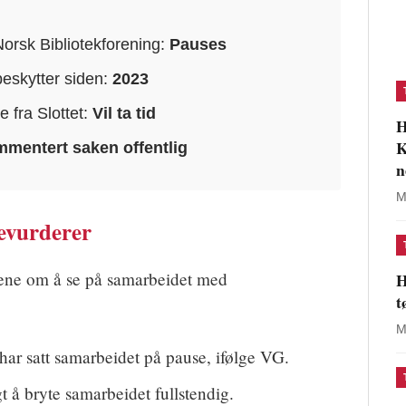
orsk Bibliotekforening:
Pauses
beskytter siden:
2023
e fra Slottet:
Vil ta tid
H
K
mmentert saken offentlig
n
M
revurderer
lene om å se på samarbeidet med
H
t
M
har satt samarbeidet på pause, ifølge VG.
t å bryte samarbeidet fullstendig.