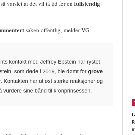
fullstendig
så varslet at det vil ta tid før en
ommentert
saken offentlig, melder VG.
ts kontakt med Jeffrey Epstein har rystet
stein, som døde i 2019, ble dømt for
grove
r
. Kontakten har utløst sterke reaksjoner og
l å vurdere sine bånd til kronprinsessen.
G
f
o