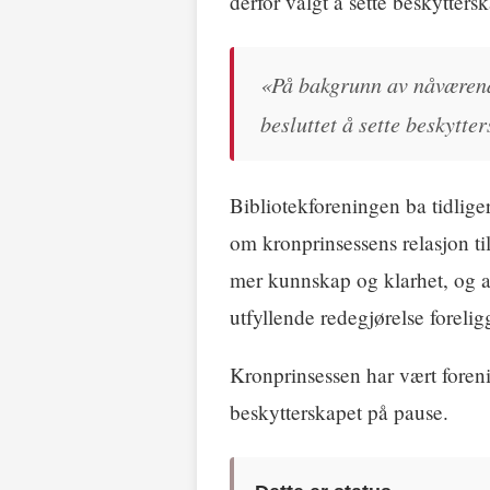
derfor valgt å sette beskytter
«På bakgrunn av nåværend
besluttet å sette beskytte
Bibliotekforeningen ba tidlig
om kronprinsessens relasjon ti
mer kunnskap og klarhet, og at 
utfyllende redegjørelse forelig
Kronprinsessen har vært fore
beskytterskapet på pause.