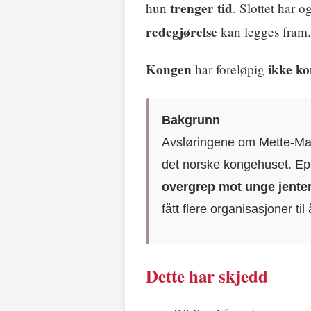
trenger tid
hun
. Slottet har og
redegjørelse
kan legges fram.
Kongen
ikke k
har foreløpig
Bakgrunn
Avsløringene om Mette-Mari
det norske kongehuset. Ep
overgrep mot unge jente
fått flere organisasjoner ti
Dette har skjedd