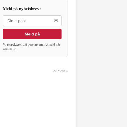
Meld på nyhetsbrev:
✉
Meld på
Vi respekterer ditt personvern. Avmeld når
som helst.
ANNONSE