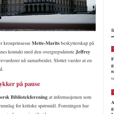
S
Mette-Marits
er kronprinsesse
beskytterskap på
Jeffrey
ennes kontakt med den overgrepsdømte
F
revurderer nå samarbeidet. Slottet varsler at en
g
d.
n
M
rykker på pause
orsk Bibliotekforening
at informasjonen som
A
runnlag for kritiske spørsmål. Foreningen har
g