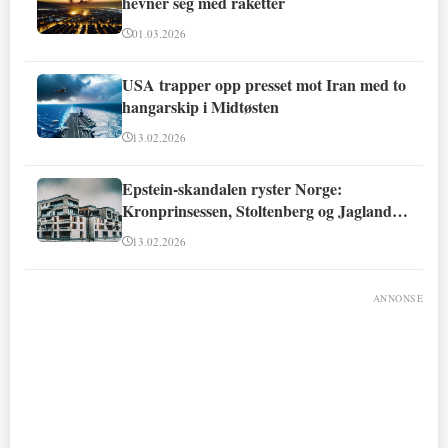
hevner seg med raketter
01.03.2026
USA trapper opp presset mot Iran med to
hangarskip i Midtøsten
13.02.2026
Epstein-skandalen ryster Norge:
Kronprinsessen, Stoltenberg og Jagland
involvert
13.02.2026
ANNONSE