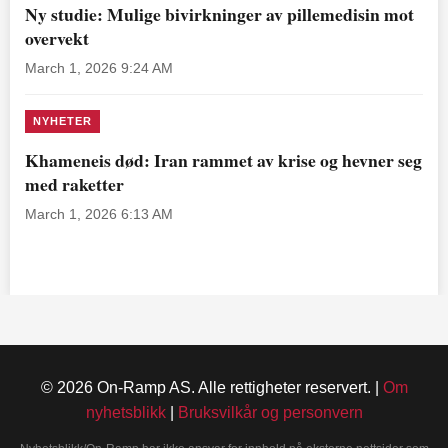
Ny studie: Mulige bivirkninger av pillemedisin mot
overvekt
March 1, 2026 9:24 AM
NYHETER
Khameneis død: Iran rammet av krise og hevner seg
med raketter
March 1, 2026 6:13 AM
© 2026 On-Ramp AS. Alle rettigheter reservert. |
Om
nyhetsblikk
|
Bruksvilkår og personvern