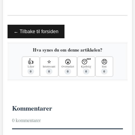
← Tilbake til forsiden
Hva synes du om denne artikkelen?
👍
⭐
😲
😴
😠
Liker
Interessant
Overrasket
Kjedelig
Sint
0
0
0
0
0
Kommentarer
0 kommentarer