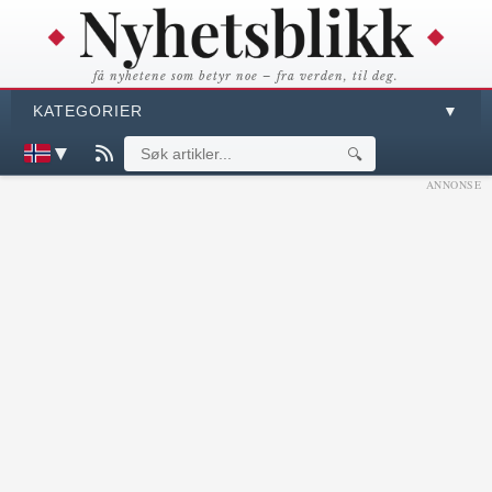
få nyhetene som betyr noe – fra verden, til deg.
KATEGORIER
▼
▼
🔍
ANNONSE