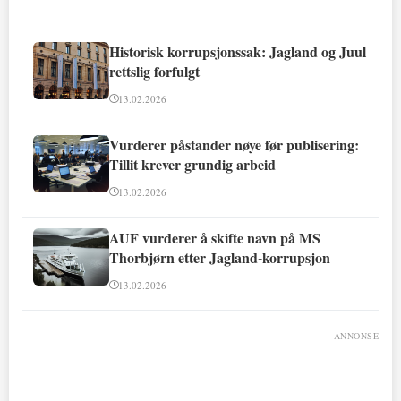
Historisk korrupsjonssak: Jagland og Juul
rettslig forfulgt
13.02.2026
Vurderer påstander nøye før publisering:
Tillit krever grundig arbeid
13.02.2026
AUF vurderer å skifte navn på MS
Thorbjørn etter Jagland-korrupsjon
13.02.2026
ANNONSE