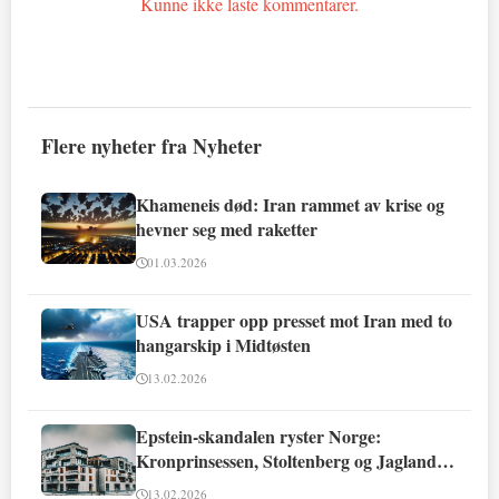
Kunne ikke laste kommentarer.
Flere nyheter fra Nyheter
Khameneis død: Iran rammet av krise og
hevner seg med raketter
01.03.2026
USA trapper opp presset mot Iran med to
hangarskip i Midtøsten
13.02.2026
Epstein-skandalen ryster Norge:
Kronprinsessen, Stoltenberg og Jagland
involvert
13.02.2026