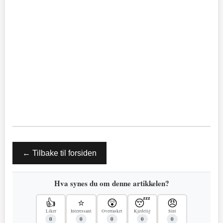
← Tilbake til forsiden
Hva synes du om denne artikkelen?
👍
⭐
😲
😴
😠
Liker
Interessant
Overrasket
Kjedelig
Sint
0
0
0
0
0