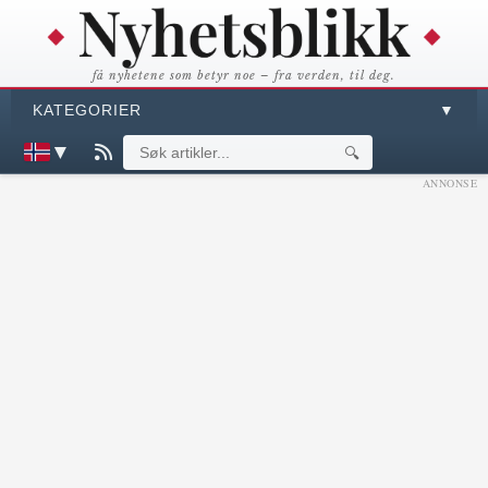
få nyhetene som betyr noe – fra verden, til deg.
KATEGORIER
▼
▼
🔍
ANNONSE