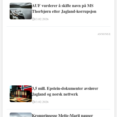
AUF vurderer å skifte navn på MS
Thorbjørn etter Jagland-korrupsjon
13.02.2026
ANNONSE
3,5 mill. Epstein-dokumenter avslører
Jagland og norsk nettverk
13.02.2026
Kronprinsesse Mette-Marit pauser