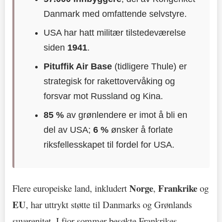
Danmark med omfattende selvstyre.
USA har hatt militær tilstedeværelse
siden
1941
.
Pituffik Air Base
(tidligere Thule) er
strategisk for rakettovervåking og
forsvar mot Russland og Kina.
85 %
av grønlendere er imot å bli en
del av USA;
6 %
ønsker å forlate
riksfellesskapet til fordel for USA.
Norge
Frankrike
Flere europeiske land, inkludert
,
og
EU
, har uttrykt støtte til Danmarks og Grønlands
suverenitet. I fjor sommer besøkte Frankrikes