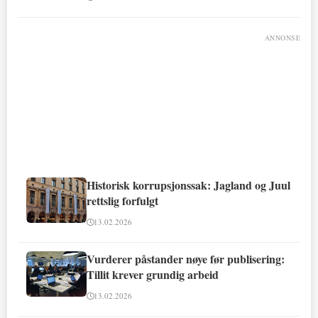
ANNONSE
Historisk korrupsjonssak: Jagland og Juul
rettslig forfulgt
13.02.2026
Vurderer påstander nøye før publisering:
Tillit krever grundig arbeid
13.02.2026