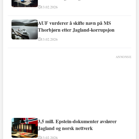
13.02.2026
AUF vurderer å skifte navn på MS
Thorbjørn etter Jagland-korrupsjon
13.02.2026
ANNONSE
3,5 mill. Epstein-dokumenter avslører
Jagland og norsk nettverk
13.02.2026