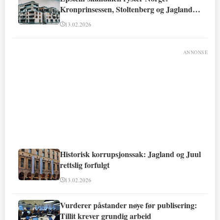
Kronprinsessen, Stoltenberg og Jagland
involvert
13.02.2026
ANNONSE
Historisk korrupsjonssak: Jagland og Juul
rettslig forfulgt
13.02.2026
Vurderer påstander nøye før publisering:
Tillit krever grundig arbeid