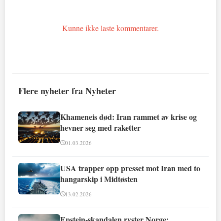
Kunne ikke laste kommentarer.
Flere nyheter fra Nyheter
Khameneis død: Iran rammet av krise og
hevner seg med raketter
01.03.2026
USA trapper opp presset mot Iran med to
hangarskip i Midtøsten
13.02.2026
Epstein-skandalen ryster Norge: