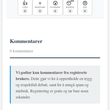
👍
⭐
😲
😴
😠
Liker
Interessant
Overrasket
Kjedelig
Sint
0
0
0
0
0
Kommentarer
0 kommentarer
Vi godtar kun kommentarer fra registrerte
brukere.
Dette gjør vi for å opprettholde en trygg
og respektfull debatt, samt for å unngå spam og
misbruk. Registrering er gratis og tar bare noen
sekunder.