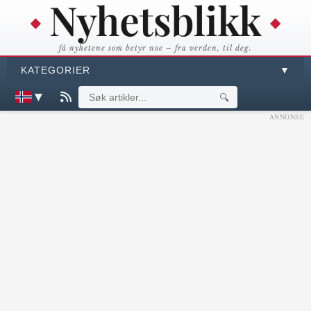
få nyhetene som betyr noe – fra verden, til deg.
KATEGORIER
▼
▼
🔍
ANNONSE