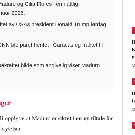
duro og Cilia Flores i en nattlig
anuar 2026.
eftet av USAs president Donald Trump lørdag
H
N ble paret hentet i Caracas og fraktet til
K
n
bekreftet bilde som angivelig viser Maduro
M
H
t
ager
M
di
siktet i en ny tiltale
opplyste at Maduro er
for
brytelser.