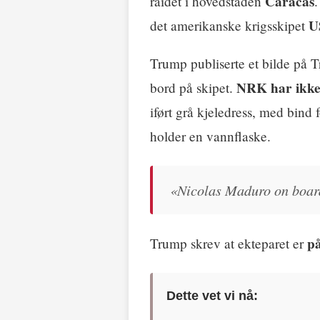
Caracas
raidet i hovedstaden
.
U
det amerikanske krigsskipet
Trump publiserte et bilde på 
NRK har ikke 
bord på skipet.
iført grå kjeledress, med bind
holder en vannflaske.
«Nicolas Maduro on boar
p
Trump skrev at ekteparet er
Dette vet vi nå: