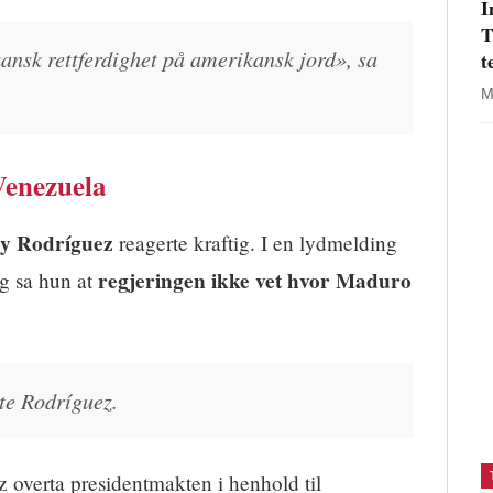
I
T
ansk rettferdighet på amerikansk jord», sa
t
M
Venezuela
cy Rodríguez
reagerte kraftig. I en lydmelding
regjeringen ikke vet hvor Maduro
ag sa hun at
lte Rodríguez.
 overta presidentmakten i henhold til