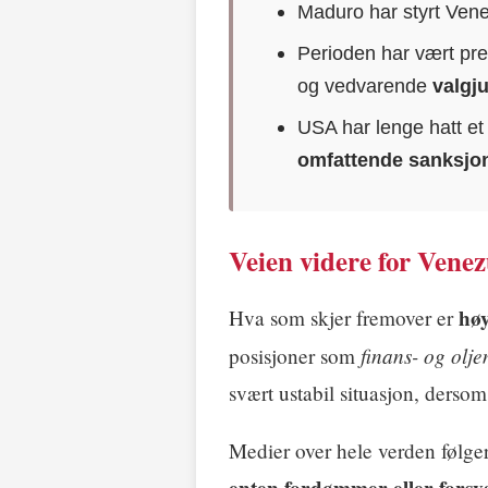
Maduro har styrt Ven
Perioden har vært pr
og vedvarende
valgj
USA har lenge hatt e
omfattende sanksjo
Veien videre for Venez
høy
Hva som skjer fremover er
finans- og olje
posisjoner som
svært ustabil situasjon, derso
Medier over hele verden følger
enten fordømmer eller forsv