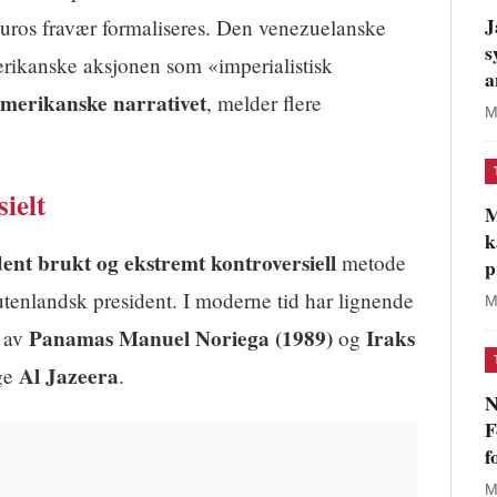
J
ros fravær formaliseres. Den venezuelanske
s
ikanske aksjonen som «imperialistisk
a
amerikanske narrativet
, melder flere
M
ielt
M
k
dent brukt og ekstremt kontroversiell
metode
p
utenlandsk president. I moderne tid har lignende
M
Panamas Manuel Noriega (1989)
Iraks
n av
og
Al Jazeera
lge
.
N
F
f
M