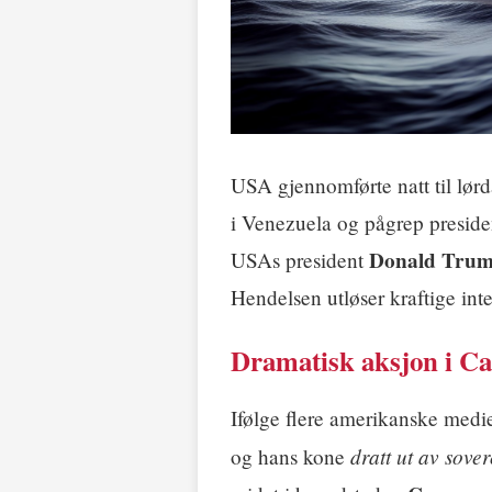
USA gjennomførte natt til lør
i Venezuela og pågrep presid
Donald Tru
USAs president
Hendelsen utløser kraftige int
Dramatisk aksjon i Ca
Ifølge flere amerikanske medie
dratt ut av sov
og hans kone