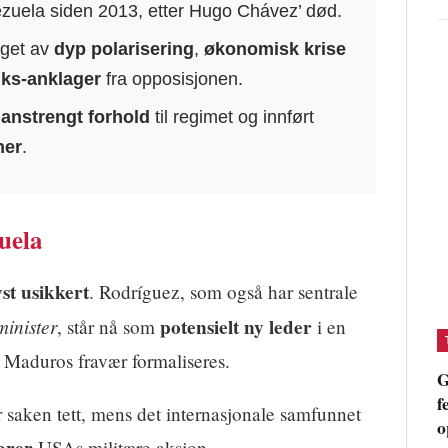
ezuela siden 2013, etter Hugo Chávez’ død.
eget av
dyp polarisering
,
økonomisk krise
uks-anklager
fra opposisjonen.
t
anstrengt forhold
til regimet og innført
ner
.
uela
st usikkert
. Rodríguez, som også har sentrale
minister
potensielt ny leder
, står nå som
i en
m Maduros fravær formaliseres.
G
f
 saken tett, mens det internasjonale samfunnet
o
arer
USAs militære aksjon.