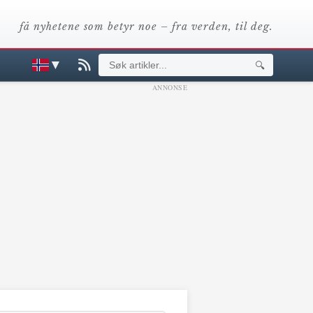
få nyhetene som betyr noe – fra verden, til deg.
▼
🔍
ANNONSE