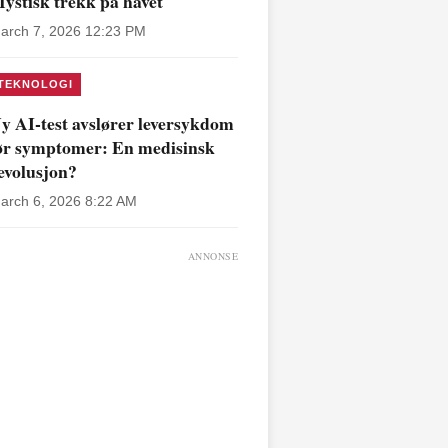
ystisk trekk på havet
arch 7, 2026 12:23 PM
TEKNOLOGI
y AI-test avslører leversykdom
ør symptomer: En medisinsk
evolusjon?
arch 6, 2026 8:22 AM
ANNONSE