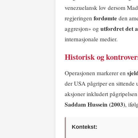
venezuelansk lov dersom Madu
fordømte
regjeringen
den amer
utfordret det 
aggresjon» og
internasjonale medier.
Historisk og kontrovers
sjel
Operasjonen markerer en
der USA pågriper en sittende 
aksjoner inkludert pågripelse
Saddam Hussein (2003)
, ifø
Kontekst: