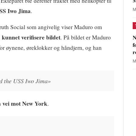
M
 Ekteparet ble deretter fraktet med helikopter til
SS Iwo Jima
.
M
Truth Social som angivelig viser Maduro om
kunnet verifisere bildet
N
. På bildet er Maduro
f
 for øynene, øreklokker og håndjern, og han
r
M
d the USS Iwo Jima»
å vei mot New York
.