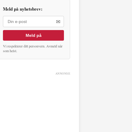
Meld på nyhetsbrev:
✉
Meld på
Vi respekterer ditt personvern. Avmeld når
som helst.
ANNONSE