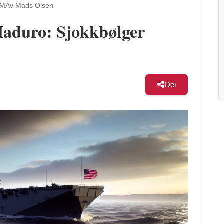
PM
Av Mads Olsen
aduro: Sjokkbølger
Del