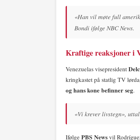
«Han vil møte full amerik
Bondi ifølge NBC News.
Kraftige reaksjoner i 
Del
Venezuelas visepresident
kringkastet på statlig TV lørd
og hans kone befinner seg
.
«Vi krever livstegn», utta
PBS News
Ifølge
vil Rodríguez