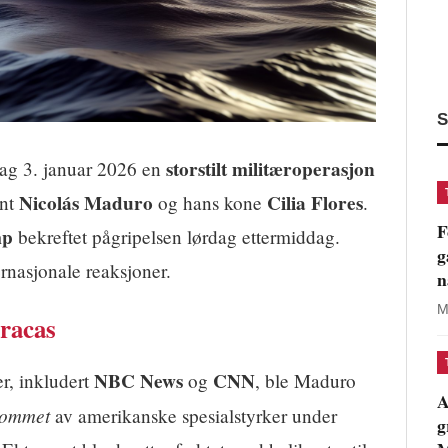
S
storstilt militæroperasjon
dag 3. januar 2026 en
Nicolás Maduro
Cilia Flores
ent
og hans kone
.
F
mp
bekreftet pågripelsen lørdag ettermiddag.
g
ernasjonale reaksjoner.
n
M
racas
NBC News
CNN
r, inkludert
og
, ble Maduro
A
erommet
av amerikanske spesialstyrker under
g