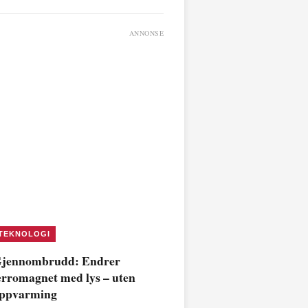
ANNONSE
TEKNOLOGI
jennombrudd: Endrer
erromagnet med lys – uten
ppvarming