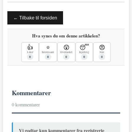
← Tilbake til forsiden
Hva synes du om denne artikkelen?
👍
⭐
😲
😴
😠
Liker
Interessant
Overrasket
Kjedelig
Sint
0
0
0
0
0
Kommentarer
0 kommentarer
Vi godtar kun kommentarer fra registrerte