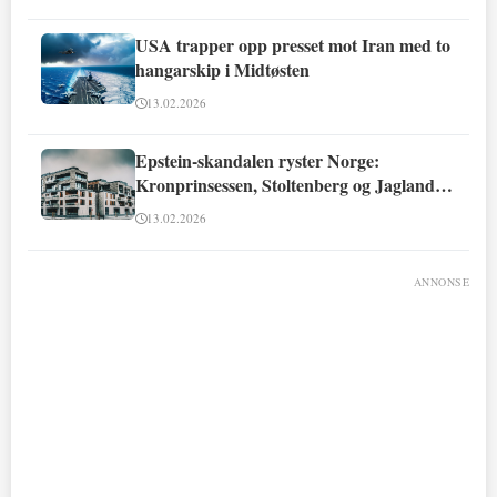
USA trapper opp presset mot Iran med to
hangarskip i Midtøsten
13.02.2026
Epstein-skandalen ryster Norge:
Kronprinsessen, Stoltenberg og Jagland
involvert
13.02.2026
ANNONSE