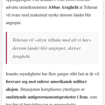
Abbas Araghchi
advarte utenriksminister
at Teheran
vil svare med maksimal styrke dersom landet blir
angrepet.
Teheran vil «skyte tilbake med alt vi har»
dersom landet blir angrepet, skriver
Araghchi.
Iranske myndigheter har flere ganger slått fast at de vil
forsvare seg mot enhver amerikansk militær
aksjon
. Situasjonen kompliseres ytterligere av
omfattende antigovernementsprotester i Iran
, som
har ført til betydelige tap av menneskeliv.