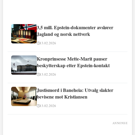
3,5 mill. Epstein-dokumenter avslører
Jagland og norsk nettverk
13.02.2026
Kronprinsesse Mette-Marit pauser
beskytterskap etter Epstein-kontakt
13.02.2026
Justismord i Baneheia: Utvalg slakter
bevisene mot Kristiansen
13.02.2026
ANNONSE