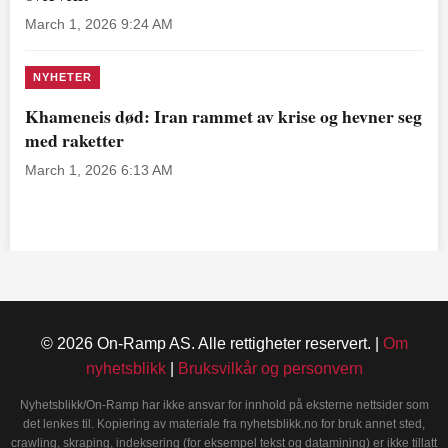
March 1, 2026 9:24 AM
NYHETER
Khameneis død: Iran rammet av krise og hevner seg
med raketter
March 1, 2026 6:13 AM
© 2026 On-Ramp AS. Alle rettigheter reservert. |
Om
nyhetsblikk
|
Bruksvilkår og personvern
Nyhetsblikk/On-Ramp har ikke ansvar for innhold på eksterne nettsider som
det lenkes til. Kopiering av materiale fra nyhetsblikk.no for bruk annet sted,
crawling, skraping, indeksering (for eksempel tekst og datamining) er ikke tillatt