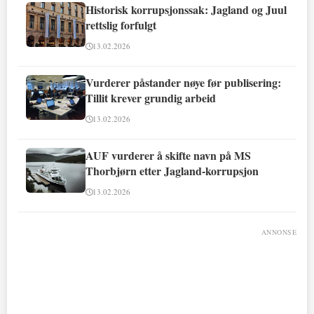
Historisk korrupsjonssak: Jagland og Juul
rettslig forfulgt
13.02.2026
Vurderer påstander nøye før publisering:
Tillit krever grundig arbeid
13.02.2026
AUF vurderer å skifte navn på MS
Thorbjørn etter Jagland-korrupsjon
13.02.2026
ANNONSE