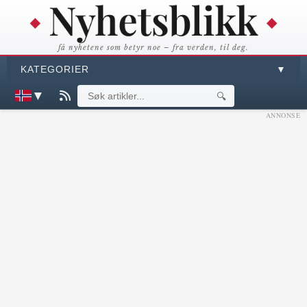
få nyhetene som betyr noe – fra verden, til deg.
KATEGORIER
▼
▼
🔍
ANNONSE