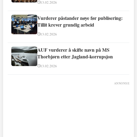
13.02.2026
Vurderer påstander nøye før publisering:
Tillit krever grundig arbeid
13.02.2026
AUF vurderer å skifte navn på MS
Thorbjørn etter Jagland-korrupsjon
13.02.2026
ANNONSE