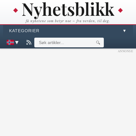
få nyhetene som betyr noe – fra verden, til deg.
KATEGORIER
▼
▼
🔍
ANNONSE