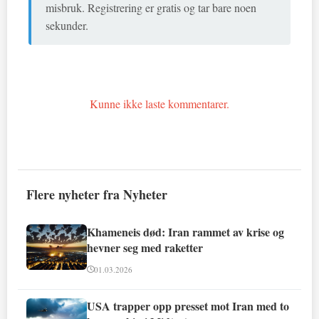
misbruk. Registrering er gratis og tar bare noen
sekunder.
Kunne ikke laste kommentarer.
Flere nyheter fra Nyheter
Khameneis død: Iran rammet av krise og
hevner seg med raketter
01.03.2026
USA trapper opp presset mot Iran med to