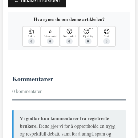
← Tilbake til forsiden
Hva synes du om denne artikkelen?
👍
⭐
😲
😴
😠
Liker
Interessant
Overrasket
Kjedelig
Sint
0
0
0
0
0
Kommentarer
0 kommentarer
Vi godtar kun kommentarer fra registrerte
brukere.
Dette gjør vi for å opprettholde en trygg
og respektfull debatt, samt for å unngå spam og