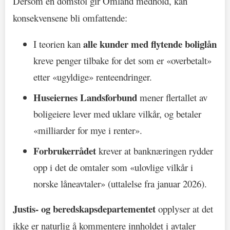
Dersom en domstol gir Omland medhold, kan
konsekvensene bli omfattende:
alle kunder med flytende boliglån
I teorien kan
kreve penger tilbake for det som er «overbetalt»
etter «ugyldige» renteendringer.
Huseiernes Landsforbund
mener flertallet av
boligeiere lever med uklare vilkår, og betaler
«milliarder for mye i renter».
Forbrukerrådet
krever at banknæringen rydder
opp i det de omtaler som «ulovlige vilkår i
norske låneavtaler» (uttalelse fra januar 2026).
Justis- og beredskapsdepartementet
opplyser at det
ikke er naturlig å kommentere innholdet i avtaler