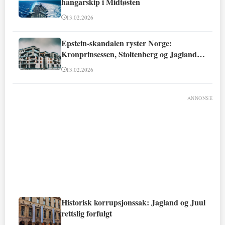
hangarskip i Midtøsten
13.02.2026
Epstein-skandalen ryster Norge:
Kronprinsessen, Stoltenberg og Jagland
involvert
13.02.2026
ANNONSE
Historisk korrupsjonssak: Jagland og Juul
rettslig forfulgt