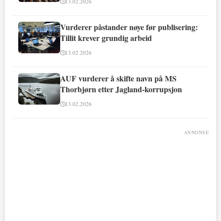
13.02.2026
Vurderer påstander nøye før publisering:
Tillit krever grundig arbeid
13.02.2026
AUF vurderer å skifte navn på MS
Thorbjørn etter Jagland-korrupsjon
13.02.2026
ANNONSE