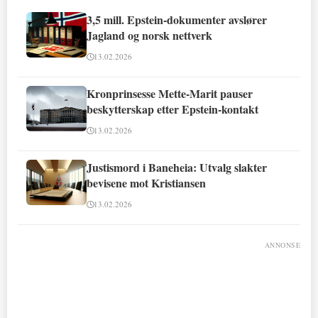
3,5 mill. Epstein-dokumenter avslører
Jagland og norsk nettverk
13.02.2026
Kronprinsesse Mette-Marit pauser
beskytterskap etter Epstein-kontakt
13.02.2026
Justismord i Baneheia: Utvalg slakter
bevisene mot Kristiansen
13.02.2026
ANNONSE