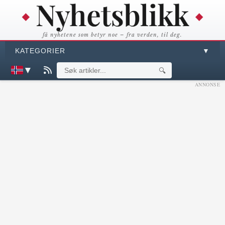
få nyhetene som betyr noe – fra verden, til deg.
KATEGORIER
▼
▼
🔍
ANNONSE