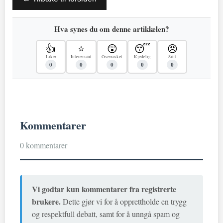
Hva synes du om denne artikkelen?
👍
⭐
😲
😴
😠
Liker
Interessant
Overrasket
Kjedelig
Sint
0
0
0
0
0
Kommentarer
0 kommentarer
Vi godtar kun kommentarer fra registrerte
brukere.
Dette gjør vi for å opprettholde en trygg
og respektfull debatt, samt for å unngå spam og