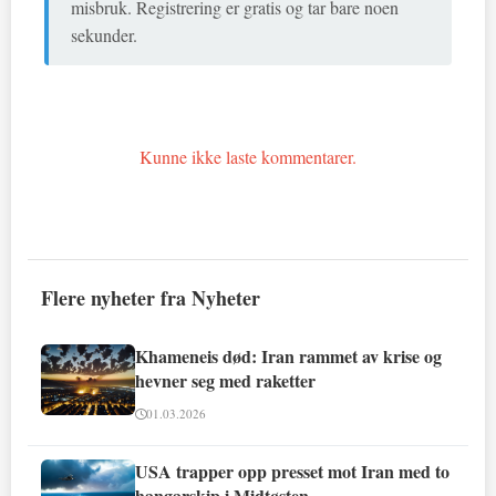
misbruk. Registrering er gratis og tar bare noen
sekunder.
Kunne ikke laste kommentarer.
Flere nyheter fra Nyheter
Khameneis død: Iran rammet av krise og
hevner seg med raketter
01.03.2026
USA trapper opp presset mot Iran med to
hangarskip i Midtøsten