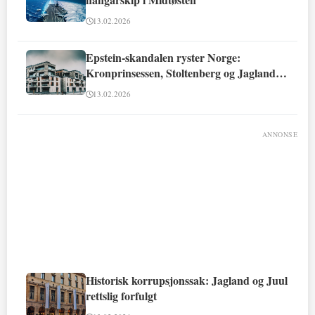
13.02.2026
Epstein-skandalen ryster Norge:
Kronprinsessen, Stoltenberg og Jagland
involvert
13.02.2026
ANNONSE
Historisk korrupsjonssak: Jagland og Juul
rettslig forfulgt