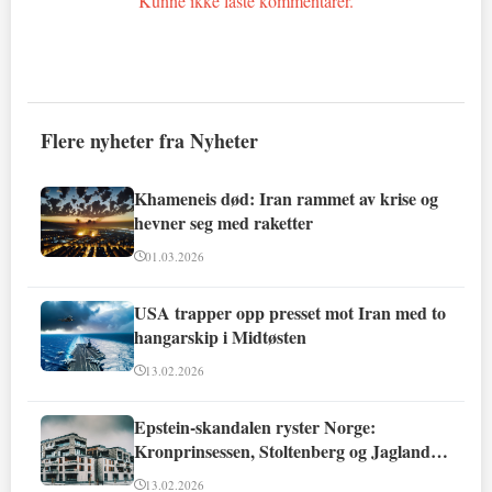
Kunne ikke laste kommentarer.
Flere nyheter fra Nyheter
Khameneis død: Iran rammet av krise og
hevner seg med raketter
01.03.2026
USA trapper opp presset mot Iran med to
hangarskip i Midtøsten
13.02.2026
Epstein-skandalen ryster Norge:
Kronprinsessen, Stoltenberg og Jagland
involvert
13.02.2026