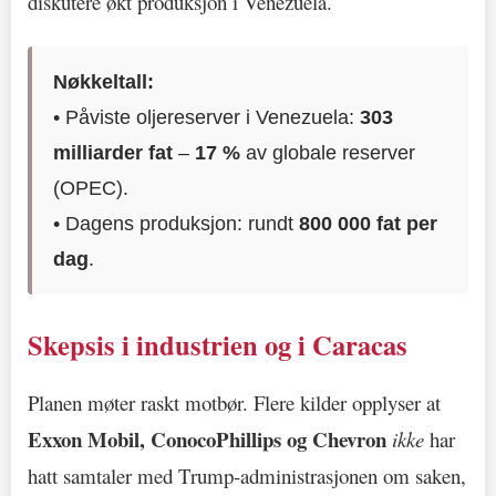
diskutere økt produksjon i Venezuela.
Nøkkeltall:
• Påviste oljereserver i Venezuela:
303
milliarder fat
–
17 %
av globale reserver
(OPEC).
• Dagens produksjon: rundt
800 000 fat per
dag
.
Skepsis i industrien og i Caracas
Planen møter raskt motbør. Flere kilder opplyser at
Exxon Mobil, ConocoPhillips og Chevron
ikke
har
hatt samtaler med Trump-administrasjonen om saken,