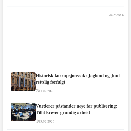
ANNONSE
Historisk korrupsjonssak: Jagland og Juul
rettslig forfulgt
13.02.2026
Vurderer påstander nøye før publisering:
Tillit krever grundig arbeid
13.02.2026