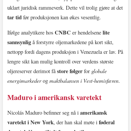
uklart juridisk rammeverk. Dette vil trolig gjøre at det
tar tid
før produksjonen kan økes vesentlig.
CNBC
lite
Ifølge analytikere hos
er hendelsene
sannsynlig
å forstyrre oljemarkedene på kort sikt,
nettopp fordi dagens produksjon i Venezuela er lav. På
lengre sikt kan mulig kontroll over verdens største
store følger
oljereserver derimot få
for
globale
energimarkeder
og
maktbalansen i Vest-hemisfæren
.
Maduro i amerikansk varetekt
amerikansk
Nicolás Maduro befinner seg nå i
varetekt i New York
føderal
, der han skal møte i