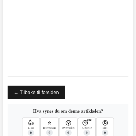
← Tilbake til forsiden
Hva synes du om denne artikkelen?
👍
⭐
😲
😴
😠
Liker
Interessant
Overrasket
Kjedelig
Sint
0
0
0
0
0