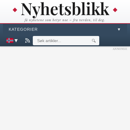
få nyhetene som betyr noe – fra verden, til deg.
KATEGORIER
▼
▼
🔍
ANNONSE