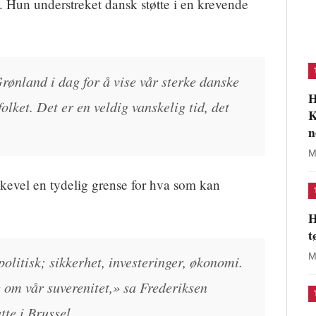
 Hun understreket dansk støtte i en krevende
Grønland i dag for å vise vår sterke danske
H
folket. Det er en veldig vanskelig tid, det
K
n
M
kevel en tydelig grense for hva som kan
H
t
M
olitisk; sikkerhet, investeringer, økonomi.
 om vår suverenitet,» sa Frederiksen
te i Brussel.