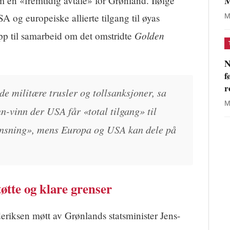
M
 en «fremtidig avtale» for Grønland. Ifølge
 og europeiske allierte tilgang til øyas
M
Golden
opp til samarbeid om det omstridte
N
f
r
e militære trusler og tollsanksjoner, sa
M
n-vinn der USA får «total tilgang» til
ensning», mens Europa og USA kan dele på
øtte og klare grenser
eriksen møtt av Grønlands statsminister Jens-