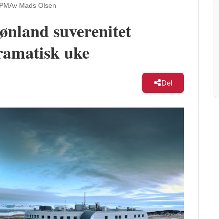
 PM
Av Mads Olsen
nland suverenitet
dramatisk uke
Del