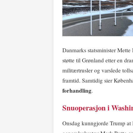
Danmarks statsminister Mette F
støtte til Grønland etter en d
militærtrusler og varslede toll
framtid. Samtidig sier Køben
forhandling
.
Snuoperasjon i Washi
Onsdag kunngjorde Trump at