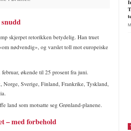
I
T
t
e snudd
M
p skjerpet retorikken betydelig. Han truet
om nødvendig», og varslet toll mot europeiske
 februar, økende til 25 prosent fra juni.
Norge, Sverige, Finland, Frankrike, Tyskland,
ia.
affe land som motsatte seg Grønland-planene.
t – med forbehold