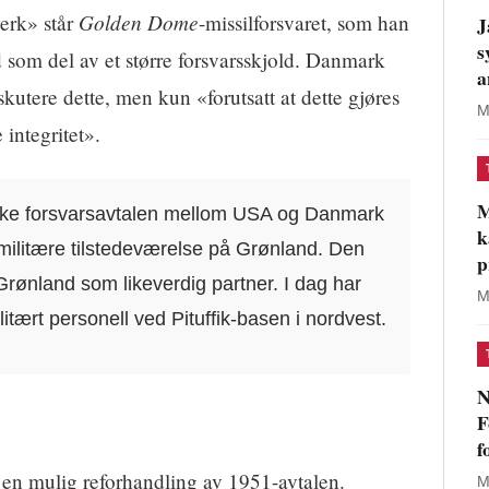
Golden Dome
erk» står
-missilforsvaret, som han
J
s
d som del av et større forsvarsskjold. Danmark
a
iskutere dette, men kun «forutsatt at dette gjøres
M
 integritet».
M
ske forsvarsavtalen mellom USA og Danmark
k
in militære tilstedeværelse på Grønland. Den
p
Grønland som likeverdig partner. I dag har
M
tært personell ved Pituffik-basen i nordvest.
N
F
f
 en mulig reforhandling av 1951-avtalen.
M