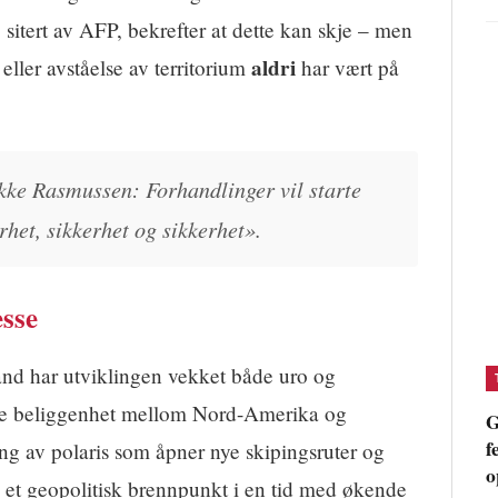
sitert av AFP, bekrefter at dette kan skje – men
aldri
 eller avståelse av territorium
har vært på
kke Rasmussen: Forhandlinger vil starte
rhet, sikkerhet og sikkerhet».
esse
and har utviklingen vekket både uro og
iske beliggenhet mellom Nord-Amerika og
G
f
g av polaris som åpner nye skipingsruter og
o
 til et geopolitisk brennpunkt i en tid med økende