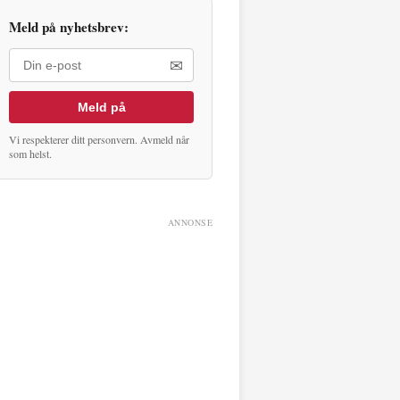
Meld på nyhetsbrev:
✉
Meld på
Vi respekterer ditt personvern. Avmeld når
som helst.
ANNONSE