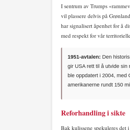
I sentrum av Trumps «rammev
vil plassere delvis på Grønlan
har signalisert åpenhet for å d
med respekt for vår territorielle
1951-avtalen:
Den histori
gir USA rett til å utvide s
ble oppdatert i 2004, med 
amerikanerne rundt 150 mili
Reforhandling i sikte
Bak kulissene spekuleres det i