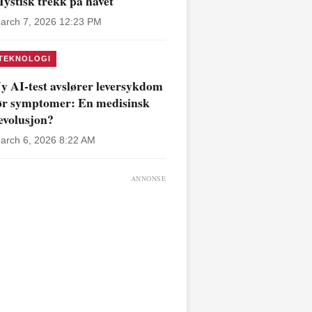
ystisk trekk på havet
arch 7, 2026 12:23 PM
TEKNOLOGI
y AI-test avslører leversykdom
ør symptomer: En medisinsk
evolusjon?
arch 6, 2026 8:22 AM
ANNONSE