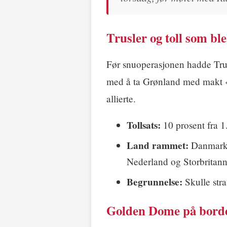
Trusler og toll som bl
Før snuoperasjonen hadde Trum
med å ta Grønland med makt «
allierte.
Tollsats:
10 prosent fra 1.
Land rammet:
Danmark, 
Nederland og Storbritann
Begrunnelse:
Skulle str
Golden Dome på borde