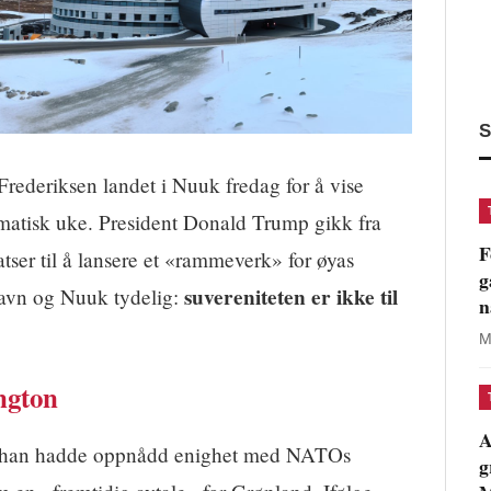
S
rederiksen landet i Nuuk fredag for å vise
ramatisk uke. President Donald Trump gikk fra
F
satser til å lansere et «rammeverk» for øyas
g
suvereniteten er ikke til
havn og Nuuk tydelig:
n
M
ngton
A
 han hadde oppnådd enighet med NATOs
g