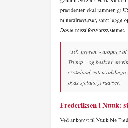
generalsekretær Mark Rutte om
presidenten skal rammen gi USA
mineralressurser, samt legge 
Dome
-missilforsvarssystemet.
«100 prosent» dropper båd
Trump – og beskrev en vin
Grønland «uten tidsbegr
øyas sjeldne jordarter.
Frederiksen i Nuuk: st
Ved ankomst til Nuuk ble Fred