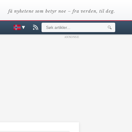
få nyhetene som betyr noe – fra verden, til deg.
▼
🔍
ANNONSE