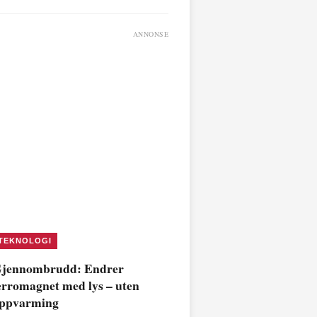
ANNONSE
TEKNOLOGI
jennombrudd: Endrer
erromagnet med lys – uten
ppvarming