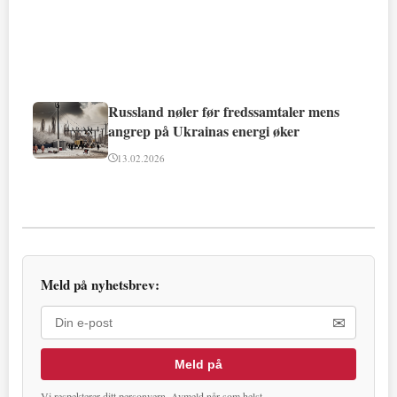
Russland nøler før fredssamtaler mens
angrep på Ukrainas energi øker
13.02.2026
Meld på nyhetsbrev:
✉
Meld på
Vi respekterer ditt personvern. Avmeld når som helst.