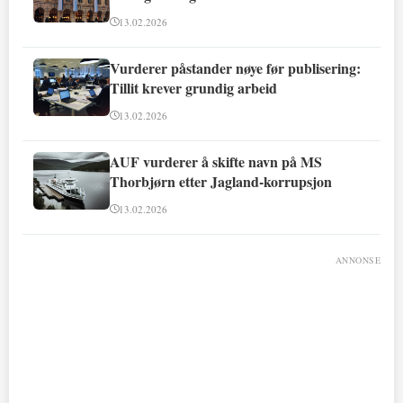
13.02.2026
Vurderer påstander nøye før publisering:
Tillit krever grundig arbeid
13.02.2026
AUF vurderer å skifte navn på MS
Thorbjørn etter Jagland-korrupsjon
13.02.2026
ANNONSE