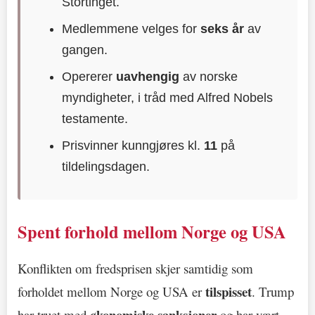
Stortinget.
Medlemmene velges for
seks år
av
gangen.
Opererer
uavhengig
av norske
myndigheter, i tråd med Alfred Nobels
testamente.
Prisvinner kunngjøres kl.
11
på
tildelingsdagen.
Spent forhold mellom Norge og USA
Konflikten om fredsprisen skjer samtidig som
tilspisset
forholdet mellom Norge og USA er
. Trump
økonomiske sanksjoner
har truet med
og har vært