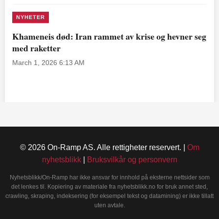
NYHETER
Khameneis død: Iran rammet av krise og hevner seg
med raketter
March 1, 2026 6:13 AM
© 2026 On-Ramp AS. Alle rettigheter reservert. |
Om
nyhetsblikk
|
Bruksvilkår og personvern
Nyhetsblikk/On-Ramp har ikke ansvar for innhold på eksterne nettsider som
det lenkes til. Kopiering av materiale fra nyhetsblikk.no for bruk annet sted,
crawling, skraping, indeksering (for eksempel tekst og datamining) er ikke tillatt
uten avtale.