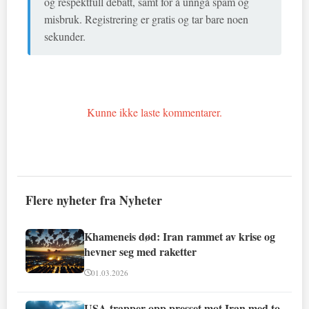
og respektfull debatt, samt for å unngå spam og
misbruk. Registrering er gratis og tar bare noen
sekunder.
Kunne ikke laste kommentarer.
Flere nyheter fra Nyheter
Khameneis død: Iran rammet av krise og
hevner seg med raketter
01.03.2026
USA trapper opp presset mot Iran med to