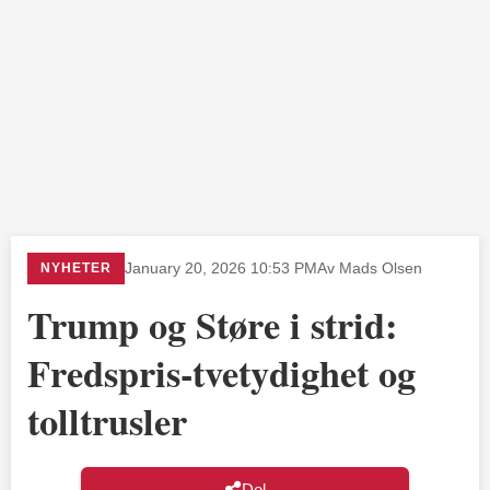
NYHETER
January 20, 2026 10:53 PM
Av Mads Olsen
Trump og Støre i strid:
Fredspris-tvetydighet og
tolltrusler
Del