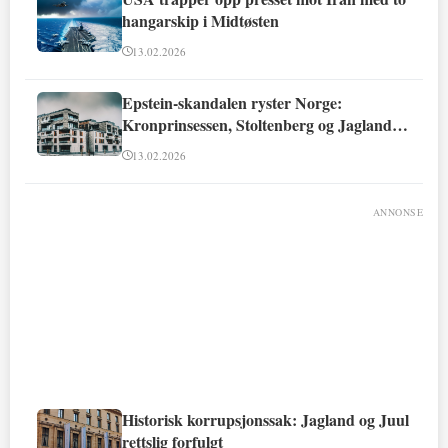
hangarskip i Midtøsten
13.02.2026
Epstein-skandalen ryster Norge:
Kronprinsessen, Stoltenberg og Jagland
involvert
13.02.2026
ANNONSE
Historisk korrupsjonssak: Jagland og Juul
rettslig forfulgt