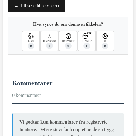
← Tilbake til forsiden
Hva synes du om denne artikkelen?
👍
⭐
😲
😴
😠
Liker
Interessant
Overrasket
Kjedelig
Sint
0
0
0
0
0
Kommentarer
0 kommentarer
Vi godtar kun kommentarer fra registrerte
brukere.
Dette gjør vi for å opprettholde en trygg