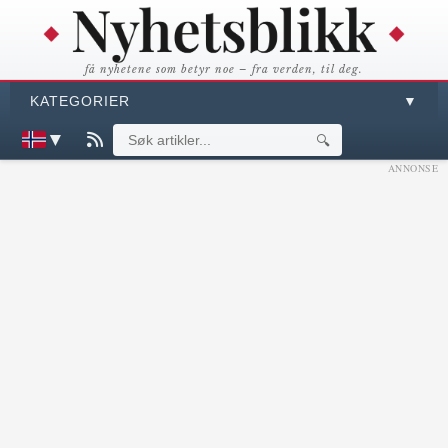
få nyhetene som betyr noe – fra verden, til deg.
KATEGORIER
▼
▼
🔍
ANNONSE