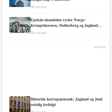
13.02.2026
Epstein-skandalen ryster Norge:
Kronprinsessen, Stoltenberg og Jagland
involvert
13.02.2026
ANNONSE
Historisk korrupsjonssak: Jagland og Juul
rettslig forfulgt