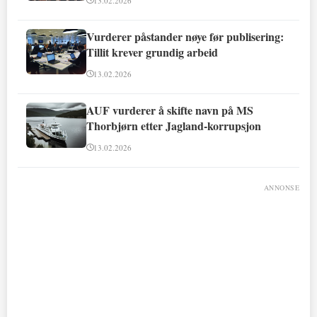
13.02.2026
Vurderer påstander nøye før publisering:
Tillit krever grundig arbeid
13.02.2026
AUF vurderer å skifte navn på MS
Thorbjørn etter Jagland-korrupsjon
13.02.2026
ANNONSE