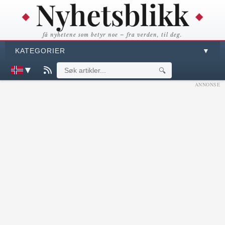
få nyhetene som betyr noe – fra verden, til deg.
KATEGORIER
▼
▼
🔍
ANNONSE