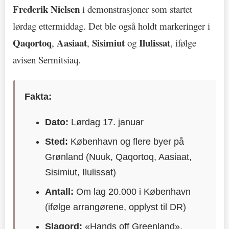
Frederik Nielsen
i demonstrasjoner som startet
lørdag ettermiddag. Det ble også holdt markeringer i
Qaqortoq
Aasiaat
Sisimiut
Ilulissat
,
,
og
, ifølge
avisen Sermitsiaq.
Fakta:
Dato:
Lørdag 17. januar
Sted:
København og flere byer på
Grønland (Nuuk, Qaqortoq, Aasiaat,
Sisimiut, Ilulissat)
Antall:
Om lag 20.000 i København
(ifølge arrangørene, opplyst til DR)
Slagord:
«Hands off Greenland»,