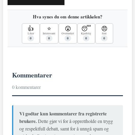
Hva synes du om denne artikkelen?
👍
⭐
😲
😴
😠
Liker
Interessant
Overrasket
Kjedelig
Sint
0
0
0
0
0
Kommentarer
0 kommentarer
Vi godtar kun kommentarer fra registrerte
brukere.
Dette gjør vi for å opprettholde en trygg
og respektfull debatt, samt for å unngå spam og