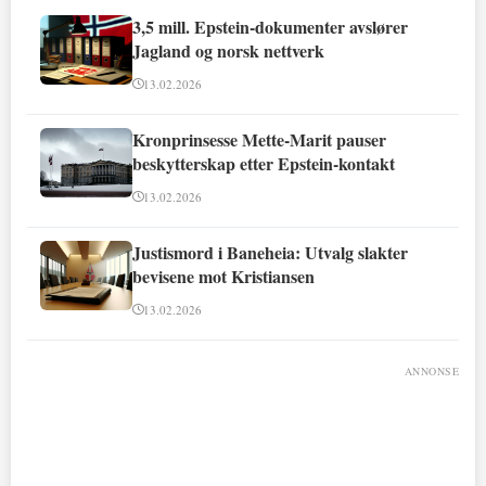
3,5 mill. Epstein-dokumenter avslører
Jagland og norsk nettverk
13.02.2026
Kronprinsesse Mette-Marit pauser
beskytterskap etter Epstein-kontakt
13.02.2026
Justismord i Baneheia: Utvalg slakter
bevisene mot Kristiansen
13.02.2026
ANNONSE