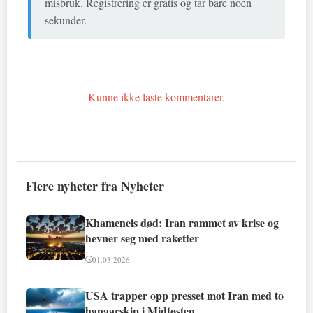
misbruk. Registrering er gratis og tar bare noen
sekunder.
Kunne ikke laste kommentarer.
Flere nyheter fra Nyheter
Khameneis død: Iran rammet av krise og
hevner seg med raketter
01.03.2026
USA trapper opp presset mot Iran med to
hangarskip i Midtøsten