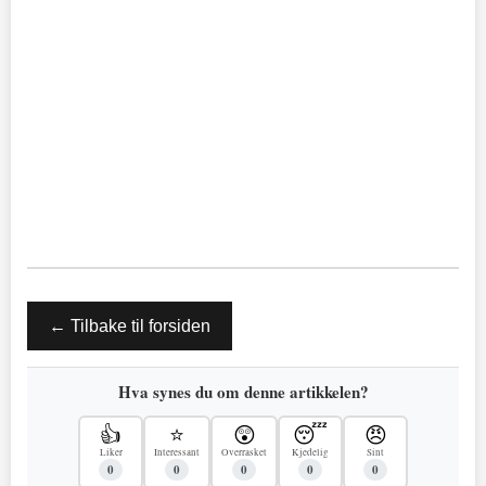
← Tilbake til forsiden
Hva synes du om denne artikkelen?
👍
⭐
😲
😴
😠
Liker
Interessant
Overrasket
Kjedelig
Sint
0
0
0
0
0