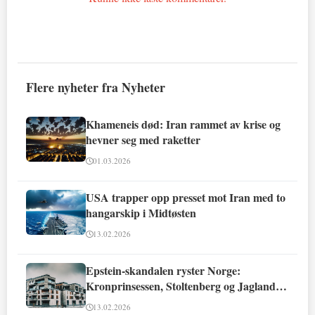
Flere nyheter fra Nyheter
Khameneis død: Iran rammet av krise og
hevner seg med raketter
01.03.2026
USA trapper opp presset mot Iran med to
hangarskip i Midtøsten
13.02.2026
Epstein-skandalen ryster Norge:
Kronprinsessen, Stoltenberg og Jagland
involvert
13.02.2026