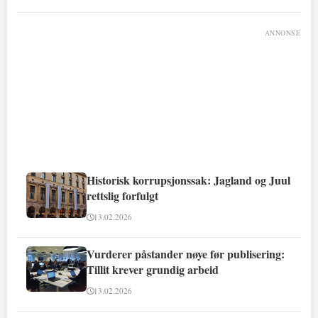
ANNONSE
Historisk korrupsjonssak: Jagland og Juul
rettslig forfulgt
13.02.2026
Vurderer påstander nøye før publisering:
Tillit krever grundig arbeid
13.02.2026