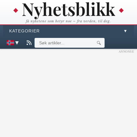
få nyhetene som betyr noe – fra verden, til deg.
KATEGORIER
▼
▼
🔍
ANNONSE