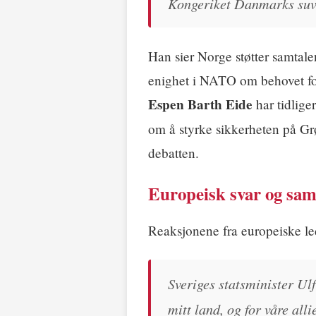
Kongeriket Danmarks suver
Han sier Norge støtter samta
enighet i NATO om behovet for 
Espen Barth Eide
har tidlige
om å styrke sikkerheten på G
debatten.
Europeisk svar og saml
Reaksjonene fra europeiske led
Sveriges statsminister Ulf
mitt land, og for våre all