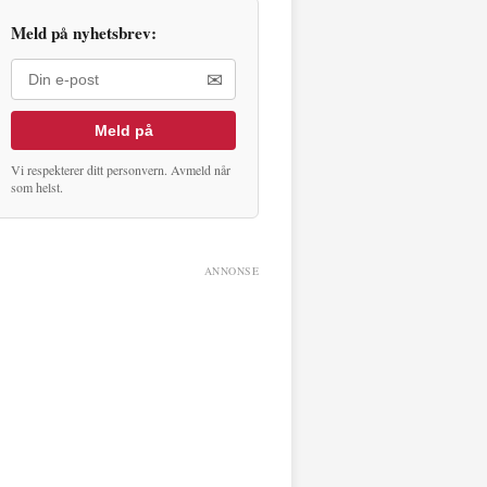
Meld på nyhetsbrev:
✉
Meld på
Vi respekterer ditt personvern. Avmeld når
som helst.
ANNONSE