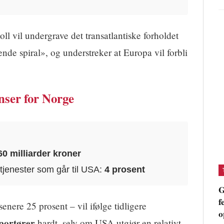
ll vil undergrave det transatlantiske forholdet
nde spiral», og understreker at Europa vil forbli
ser for Norge
60 milliarder kroner
 tjenester som går til USA:
4 prosent
G
f
senere 25 prosent – vil ifølge tidligere
o
portører
hardt, selv om USA utgjør en relativt