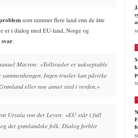
J
s
problem
som rammer flere land enn de åtte
a
ige er i dialog med EU-land, Norge og
M
 svar
.
M
anuel Macron: «Tolltrusler er uakseptable
k
p
ne sammenhengen. Ingen trusler kan påvirke
M
 Grønland eller noe annet sted i verden.»
N
t Ursula von der Leyen: «EU står i full
F
g det grønlandske folk. Dialog forblir
f
M