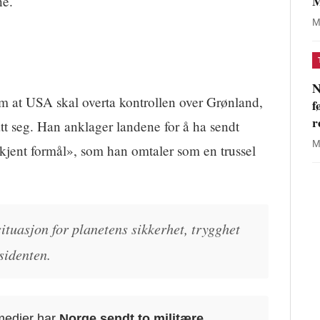
M
ne.
M
N
 at USA skal overta kontrollen over Grønland,
f
r
tt seg. Han anklager landene for å ha sendt
M
ukjent formål», som han omtaler som en trussel
situasjon for planetens sikkerhet, trygghet
sidenten.
 medier har
Norge sendt to militære