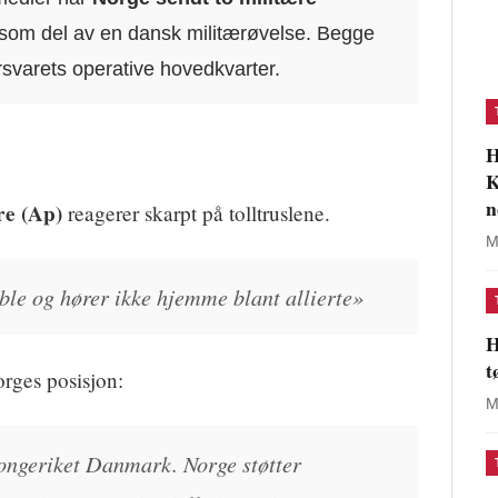
 som del av en dansk militærøvelse. Begge
rsvarets operative hovedkvarter.
H
K
n
re (Ap)
reagerer skarpt på tolltruslene.
M
able og hører ikke hjemme blant allierte»
H
t
rges posisjon:
M
ongeriket Danmark. Norge støtter