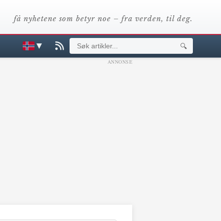
få nyhetene som betyr noe – fra verden, til deg.
▼
🔍
ANNONSE