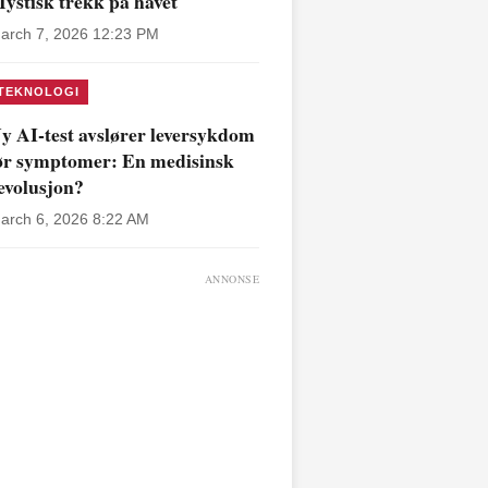
ystisk trekk på havet
arch 7, 2026 12:23 PM
TEKNOLOGI
y AI-test avslører leversykdom
ør symptomer: En medisinsk
evolusjon?
arch 6, 2026 8:22 AM
ANNONSE