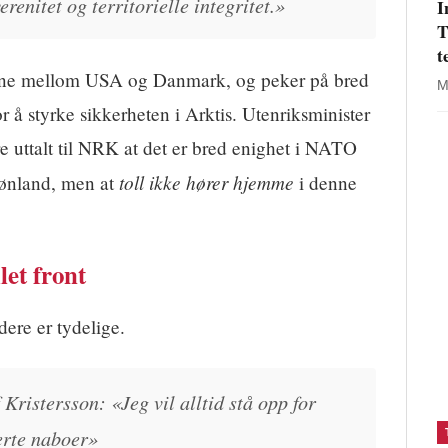
enitet og territorielle integritet.»
I
T
t
lene mellom USA og Danmark, og peker på bred
M
å styrke sikkerheten i Arktis. Utenriksminister
re uttalt til NRK at det er bred enighet i NATO
toll ikke hører hjemme
rønland, men at
i denne
et front
ere er tydelige.
 Kristersson: «Jeg vil alltid stå opp for
ierte naboer»