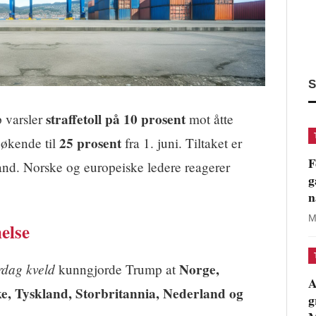
S
straffetoll på 10 prosent
 varsler
mot åtte
25 prosent
 økende til
fra 1. juni. Tiltaket er
F
land. Norske og europeiske ledere reagerer
g
n
M
nelse
rdag kveld
Norge,
kunngjorde Trump at
A
e, Tyskland, Storbritannia, Nederland og
g