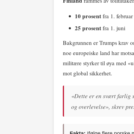
Finland
rammes av tolltiltake
10 prosent
fra 1. februar
25 prosent
fra 1. juni
Bakgrunnen er Trumps krav om
noe europeiske land har motsa
militære styrker til øya med «
mot global sikkerhet.
«Dette er en svært farlig 
og overlevelse», skrev pre
Fakta:
Ifølge flere norske