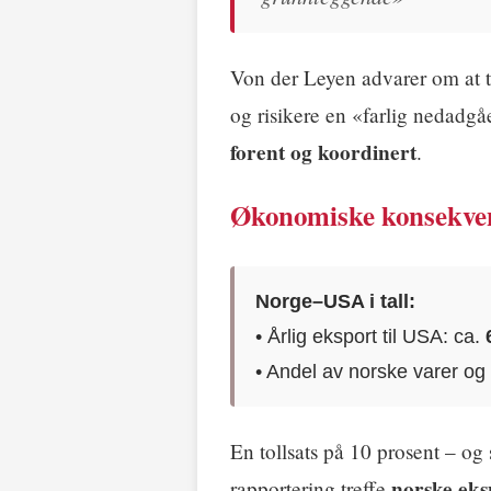
Von der Leyen advarer om at to
og risikere en «farlig nedadgåe
forent og koordinert
.
Økonomiske konsekven
Norge–USA i tall:
• Årlig eksport til USA: ca.
• Andel av norske varer og
En tollsats på 10 prosent – og 
norske eks
rapportering treffe