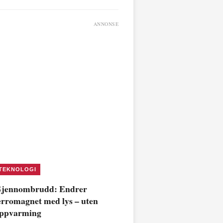
ANNONSE
TEKNOLOGI
jennombrudd: Endrer
erromagnet med lys – uten
ppvarming