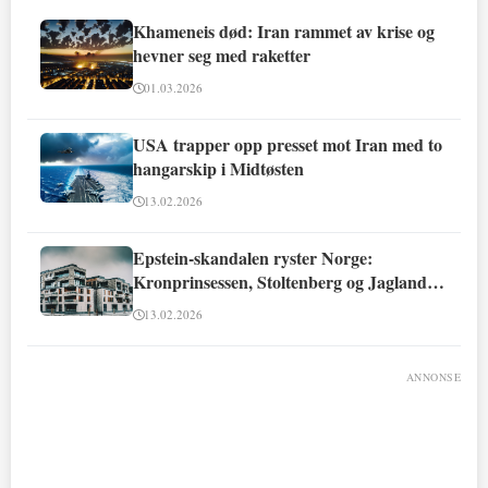
Khameneis død: Iran rammet av krise og
hevner seg med raketter
01.03.2026
USA trapper opp presset mot Iran med to
hangarskip i Midtøsten
13.02.2026
Epstein-skandalen ryster Norge:
Kronprinsessen, Stoltenberg og Jagland
involvert
13.02.2026
ANNONSE