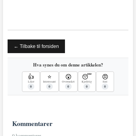
← Tilbake til forsiden
Hva synes du om denne artikkelen?
👍
⭐
😲
😴
😠
Liker
Interessant
Overrasket
Kjedelig
Sint
0
0
0
0
0
Kommentarer
0 kommentarer