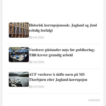
Historisk korrupsjonssak: Jagland og Juul
rettslig forfulgt
13.02.2026
Vurderer påstander nøye før publisering:
Tillit krever grundig arbeid
13.02.2026
AUF vurderer å skifte navn på MS
Thorbjørn etter Jagland-korrupsjon
13.02.2026
ANNONSE