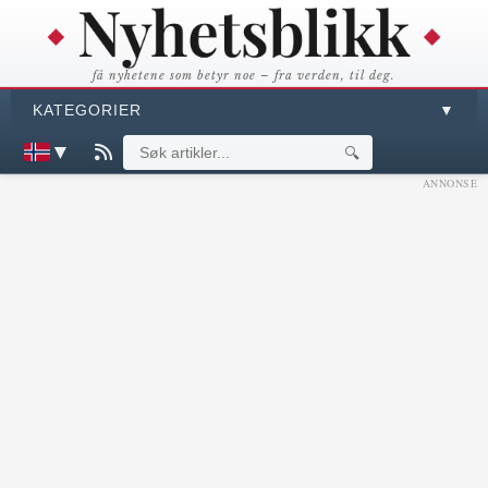
få nyhetene som betyr noe – fra verden, til deg.
KATEGORIER
▼
▼
🔍
ANNONSE