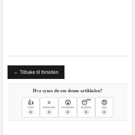
← Tilbake til forsiden
Hva synes du om denne artikkelen?
👍
⭐
😲
😴
😠
Liker
Interessant
Overrasket
Kjedelig
Sint
0
0
0
0
0