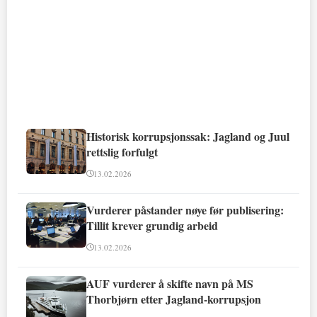
Historisk korrupsjonssak: Jagland og Juul
rettslig forfulgt
13.02.2026
Vurderer påstander nøye før publisering:
Tillit krever grundig arbeid
13.02.2026
AUF vurderer å skifte navn på MS
Thorbjørn etter Jagland-korrupsjon