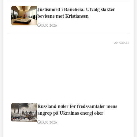
Justismord i Baneheia: Utvalg slakter
bevisene mot Kristiansen
13.02.2026
ANNONSE
Russland nøler før fredssamtaler mens
angrep på Ukrainas energi øker
13.02.2026