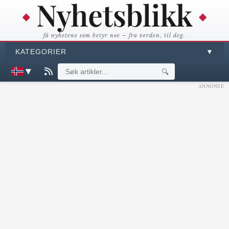
få nyhetene som betyr noe – fra verden, til deg.
KATEGORIER
▼
▼
🔍
ANNONSE