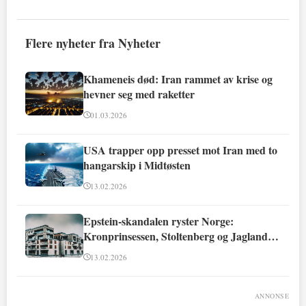
Flere nyheter fra Nyheter
Khameneis død: Iran rammet av krise og
hevner seg med raketter
01.03.2026
USA trapper opp presset mot Iran med to
hangarskip i Midtøsten
13.02.2026
Epstein-skandalen ryster Norge:
Kronprinsessen, Stoltenberg og Jagland
involvert
13.02.2026
ANNONSE