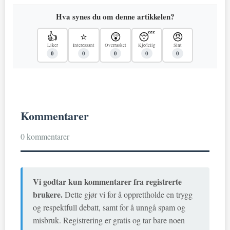
Hva synes du om denne artikkelen?
👍
⭐
😲
😴
😠
Liker
Interessant
Overrasket
Kjedelig
Sint
0
0
0
0
0
Kommentarer
0 kommentarer
Vi godtar kun kommentarer fra registrerte
brukere.
Dette gjør vi for å opprettholde en trygg
og respektfull debatt, samt for å unngå spam og
misbruk. Registrering er gratis og tar bare noen