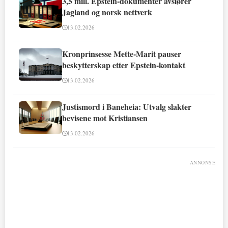
3,5 mill. Epstein-dokumenter avslører
Jagland og norsk nettverk
13.02.2026
Kronprinsesse Mette-Marit pauser
beskytterskap etter Epstein-kontakt
13.02.2026
Justismord i Baneheia: Utvalg slakter
bevisene mot Kristiansen
13.02.2026
ANNONSE