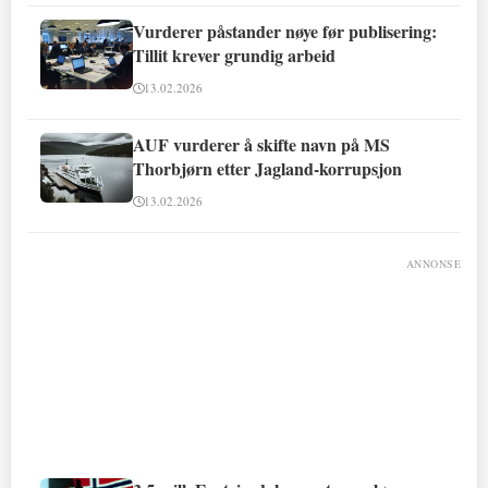
Vurderer påstander nøye før publisering:
Tillit krever grundig arbeid
13.02.2026
AUF vurderer å skifte navn på MS
Thorbjørn etter Jagland-korrupsjon
13.02.2026
ANNONSE