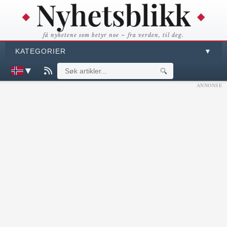
få nyhetene som betyr noe – fra verden, til deg.
KATEGORIER
▼
▼
🔍
ANNONSE