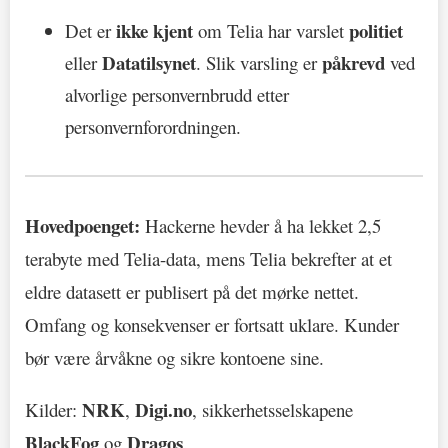
ikke kjent
politiet
Det er
om Telia har varslet
Datatilsynet
påkrevd
eller
. Slik varsling er
ved
alvorlige personvernbrudd etter
personvernforordningen.
Hovedpoenget:
Hackerne hevder å ha lekket 2,5
terabyte med Telia-data, mens Telia bekrefter at et
eldre datasett er publisert på det mørke nettet.
Omfang og konsekvenser er fortsatt uklare. Kunder
bør være årvåkne og sikre kontoene sine.
NRK
Digi.no
Kilder:
,
, sikkerhetsselskapene
BlackFog
Dragos
og
.