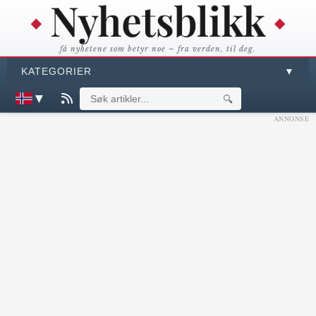
få nyhetene som betyr noe – fra verden, til deg.
KATEGORIER
▼
▼
🔍
ANNONSE