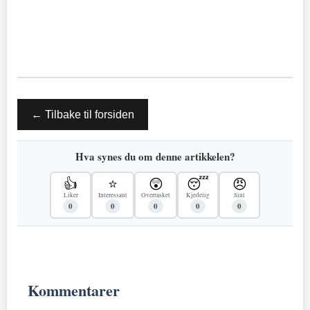
← Tilbake til forsiden
Hva synes du om denne artikkelen?
👍
⭐
😲
😴
😠
Liker
Interessant
Overrasket
Kjedelig
Sint
0
0
0
0
0
Kommentarer