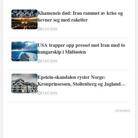
Khameneis død: Iran rammet av krise og
hevner seg med raketter
01.03.2026
USA trapper opp presset mot Iran med to
hangarskip i Midtøsten
13.02.2026
Epstein-skandalen ryster Norge:
Kronprinsessen, Stoltenberg og Jagland
involvert
13.02.2026
ANNONSE