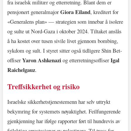
fra israelsk militær og etterretning. Blant dem er
Giora Eiland
pensjonert generalmajor
, kreditert for
«Generalens plan» — strategien som innebar å isolere
og sulte ut Nord-Gaza i oktober 2024. Tiltaket anslås
å ha kostet over tusen sivile livet gjennom bombing,
sykdom og sult. I styret sitter også tidligere Shin Bet-
Yaron Ashkenazi
Igal
offiser
og etterretningsoffiser
Raichelgauz
.
Treffsikkerhet og risiko
Israelske sikkerhetstjenestemenn har selv uttrykt
bekymring for systemets nøyaktighet. Feilfungerende
gjenkjenning har ifølge rapporter ført til hundrevis av
feilaktige arrestasjoner av palestinere. Til tross for