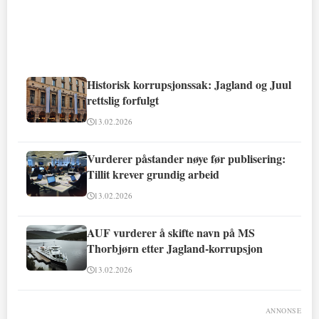
Historisk korrupsjonssak: Jagland og Juul
rettslig forfulgt
13.02.2026
Vurderer påstander nøye før publisering:
Tillit krever grundig arbeid
13.02.2026
AUF vurderer å skifte navn på MS
Thorbjørn etter Jagland-korrupsjon
13.02.2026
ANNONSE