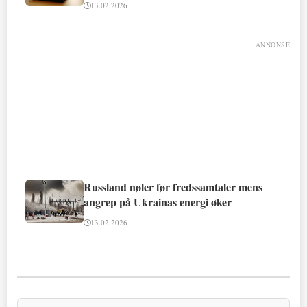
13.02.2026
ANNONSE
Russland nøler før fredssamtaler mens
angrep på Ukrainas energi øker
13.02.2026