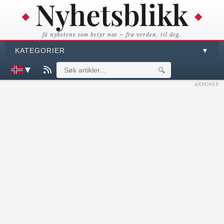
få nyhetene som betyr noe – fra verden, til deg.
KATEGORIER
▼
▼
🔍
ANNONSE