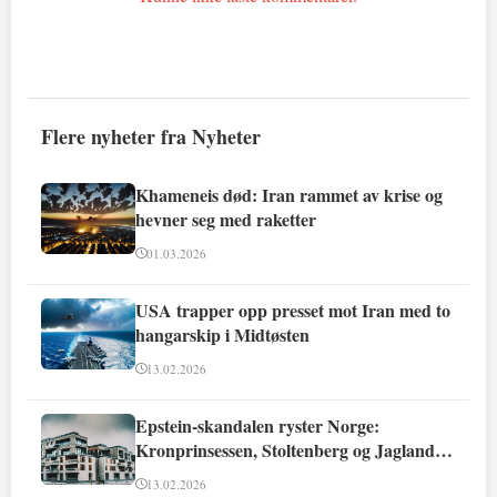
Flere nyheter fra Nyheter
Khameneis død: Iran rammet av krise og
hevner seg med raketter
01.03.2026
USA trapper opp presset mot Iran med to
hangarskip i Midtøsten
13.02.2026
Epstein-skandalen ryster Norge:
Kronprinsessen, Stoltenberg og Jagland
involvert
13.02.2026