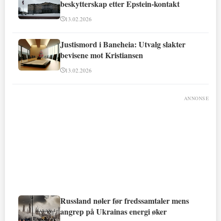
beskytterskap etter Epstein-kontakt
13.02.2026
Justismord i Baneheia: Utvalg slakter
bevisene mot Kristiansen
13.02.2026
ANNONSE
Russland nøler før fredssamtaler mens
angrep på Ukrainas energi øker