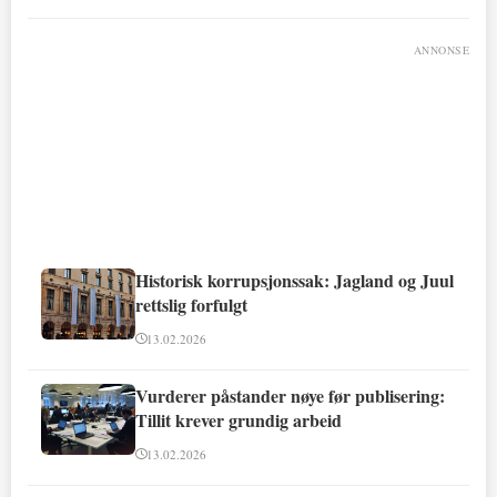
ANNONSE
Historisk korrupsjonssak: Jagland og Juul
rettslig forfulgt
13.02.2026
Vurderer påstander nøye før publisering:
Tillit krever grundig arbeid
13.02.2026