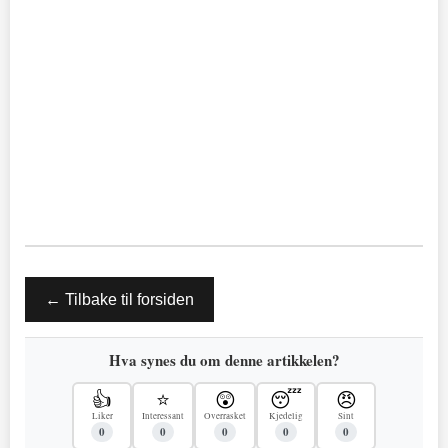
← Tilbake til forsiden
Hva synes du om denne artikkelen?
👍
⭐
😲
😴
😠
Liker
Interessant
Overrasket
Kjedelig
Sint
0
0
0
0
0