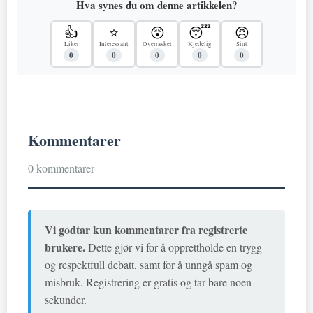
Hva synes du om denne artikkelen?
👍
⭐
😲
😴
😠
Liker
Interessant
Overrasket
Kjedelig
Sint
0
0
0
0
0
Kommentarer
0 kommentarer
Vi godtar kun kommentarer fra registrerte
brukere.
Dette gjør vi for å opprettholde en trygg
og respektfull debatt, samt for å unngå spam og
misbruk. Registrering er gratis og tar bare noen
sekunder.