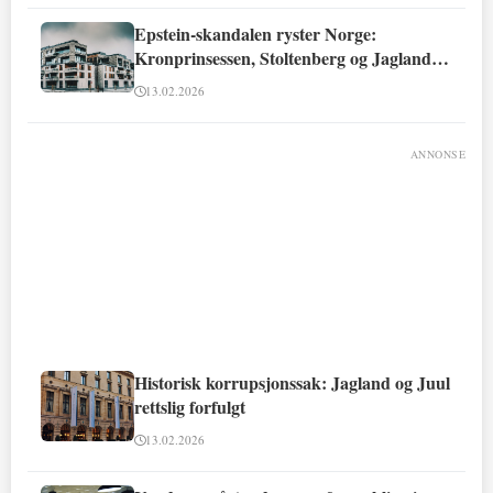
Epstein-skandalen ryster Norge:
Kronprinsessen, Stoltenberg og Jagland
involvert
13.02.2026
ANNONSE
Historisk korrupsjonssak: Jagland og Juul
rettslig forfulgt
13.02.2026