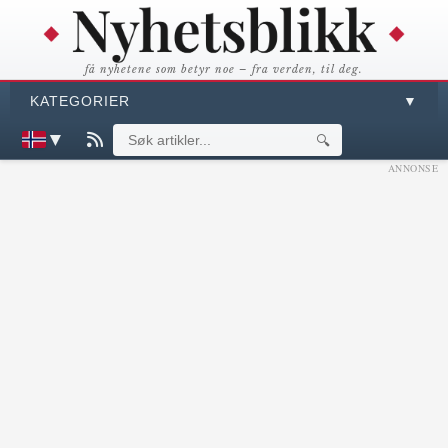
få nyhetene som betyr noe – fra verden, til deg.
KATEGORIER
▼
▼
🔍
ANNONSE