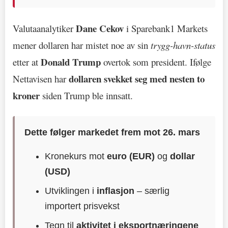
Dane Cekov
Valutaanalytiker
i Sparebank1 Markets
mener dollaren har mistet noe av sin
trygg-havn-status
Donald Trump
etter at
overtok som president. Ifølge
dollaren svekket seg med nesten to
Nettavisen har
kroner
siden Trump ble innsatt.
Dette følger markedet frem mot 26. mars
Kronekurs mot
euro (EUR)
og
dollar
(USD)
Utviklingen i
inflasjon
– særlig
importert prisvekst
Tegn til
aktivitet i eksportnæringene