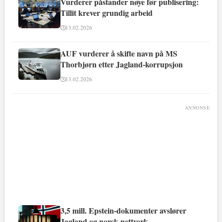
Vurderer påstander nøye før publisering:
Tillit krever grundig arbeid
13.02.2026
AUF vurderer å skifte navn på MS
Thorbjørn etter Jagland-korrupsjon
13.02.2026
ANNONSE
3,5 mill. Epstein-dokumenter avslører
Jagland og norsk nettverk