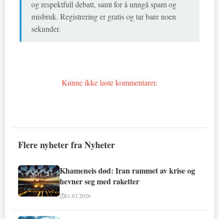
og respektfull debatt, samt for å unngå spam og
misbruk. Registrering er gratis og tar bare noen
sekunder.
Kunne ikke laste kommentarer.
Flere nyheter fra Nyheter
Khameneis død: Iran rammet av krise og
hevner seg med raketter
01.03.2026