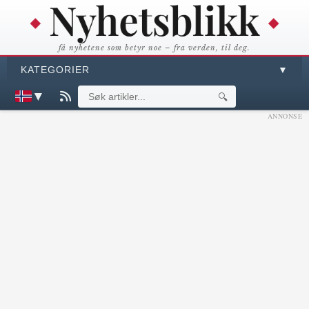
få nyhetene som betyr noe – fra verden, til deg.
KATEGORIER
▼
▼
🔍
ANNONSE