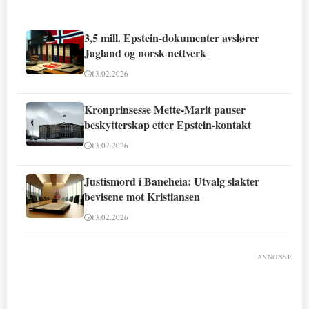
3,5 mill. Epstein-dokumenter avslører
Jagland og norsk nettverk
13.02.2026
Kronprinsesse Mette-Marit pauser
beskytterskap etter Epstein-kontakt
13.02.2026
Justismord i Baneheia: Utvalg slakter
bevisene mot Kristiansen
13.02.2026
ANNONSE