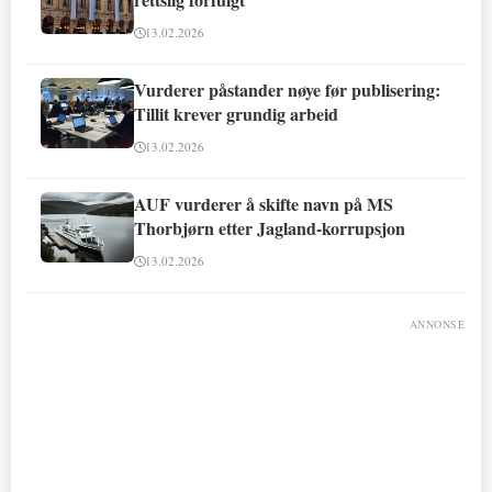
13.02.2026
Vurderer påstander nøye før publisering:
Tillit krever grundig arbeid
13.02.2026
AUF vurderer å skifte navn på MS
Thorbjørn etter Jagland-korrupsjon
13.02.2026
ANNONSE