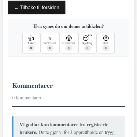
← Tilbake til forsiden
Hva synes du om denne artikkelen?
👍
⭐
😲
😴
😠
Liker
Interessant
Overrasket
Kjedelig
Sint
0
0
0
0
0
Kommentarer
0 kommentarer
Vi godtar kun kommentarer fra registrerte
brukere.
Dette gjør vi for å opprettholde en trygg