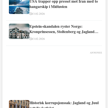
USA trapper opp presset mot Iran med to
hangarskip i Midtøsten
13.02.2026
Epstein-skandalen ryster Norge:
Kronprinsessen, Stoltenberg og Jagland
involvert
13.02.2026
ANNONSE
Historisk korrupsjonssak: Jagland og Juul
rettslig forfulgt