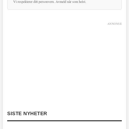
Vi respekterer ditt personvern. Avmeld når som helst.
ANNONSE
SISTE NYHETER