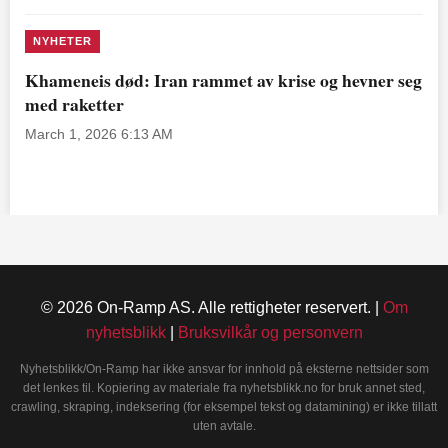
NYHETER
Khameneis død: Iran rammet av krise og hevner seg
med raketter
March 1, 2026 6:13 AM
© 2026 On-Ramp AS. Alle rettigheter reservert. |
Om
nyhetsblikk
|
Bruksvilkår og personvern
Nyhetsblikk/On-Ramp har ikke ansvar for innhold på eksterne nettsider som
det lenkes til. Kopiering av materiale fra nyhetsblikk.no for bruk annet sted,
crawling, skraping, indeksering (for eksempel tekst og datamining) er ikke tillatt
uten avtale.