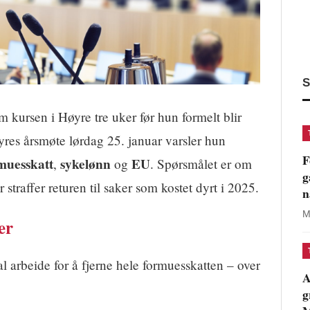
S
 kursen i Høyre tre uker før hun formelt blir
Høyres årsmøte lørdag 25. januar varsler hun
F
muesskatt
sykelønn
EU
,
og
. Spørsmålet er om
g
 straffer returen til saker som kostet dyrt i 2025.
n
M
er
 arbeide for å fjerne hele formuesskatten – over
A
g