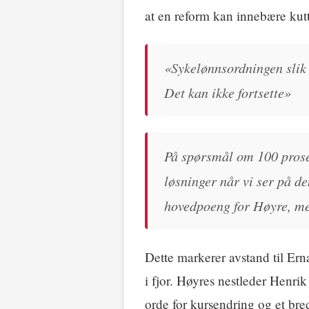
at en reform kan innebære kutt
«Sykelønnsordningen slik d
Det kan ikke fortsette»
På spørsmål om 100 prose
løsninger når vi ser på d
hovedpoeng for Høyre, men
Dette markerer avstand til Ern
i fjor. Høyres nestleder Henrik
orde for kursendring og et bred