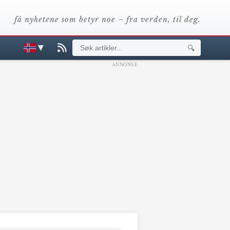
få nyhetene som betyr noe – fra verden, til deg.
▼
🔍
ANNONSE