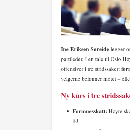
Ine Eriksen Søreide
legger om
partileder. I en tale til Oslo 
for
offensiver i tre stridssaker:
velgerne belønner motet – eller
Ny kurs i tre stridssak
Formuesskatt:
Høyre skal
tid.