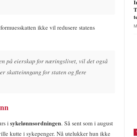
I
T
t
formuesskatten ikke vil redusere statens
M
n på eierskap for næringslivet, vil det også
mer skatteinngang for staten og flere
ønn
sykelønnsordningen
urs i
. Så sent som i august
ville kutte i sykepenger. Nå utelukker hun ikke