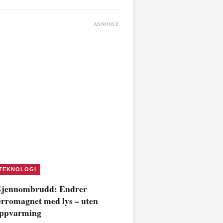
ANNONSE
TEKNOLOGI
jennombrudd: Endrer
erromagnet med lys – uten
ppvarming