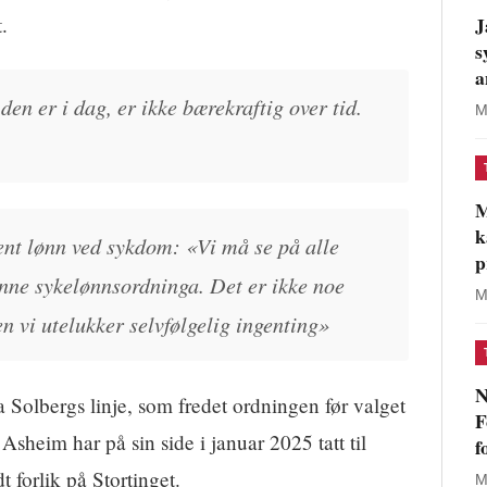
J
.
s
a
en er i dag, er ikke bærekraftig over tid.
M
M
k
nt lønn ved sykdom: «Vi må se på alle
p
enne sykelønnsordninga. Det er ikke noe
M
 vi utelukker selvfølgelig ingenting»
N
a Solbergs linje, som fredet ordningen før valget
F
 Asheim har på sin side i januar 2025 tatt til
f
t forlik på Stortinget.
M