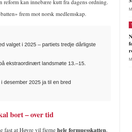
M
n reform kan innebære kutt fra dagens ordning.
M
ebatten» frem mot norsk medlemskap.
N
f
d valget i 2025 – partiets tredje dårligste
r
M
t på ekstraordinært landsmøte 13.–15.
 i desember 2025 ja til en bred
al bort – over tid
hele formuesskatten
e fast at Høyre vil fjerne
,