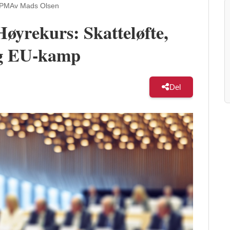
 PM
Av Mads Olsen
Høyrekurs: Skatteløfte,
og EU-kamp
Del