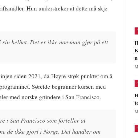
riftsmidler. Hun understreker at dette må skje
 sin helhet. Det er ikke noe man gjør på ett
H
K
n
M
 linjen siden 2021, da Høyre strøk punktet om å
a programmet. Søreide begrunner kursen med
H
taler med norske gründere i San Francisco.
t
M
e i San Francisco som forteller at
nne de ikke gjort i Norge. Det handler om