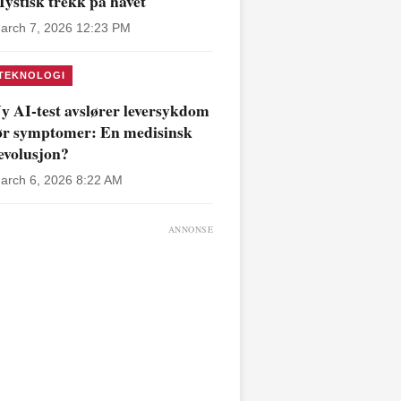
ystisk trekk på havet
arch 7, 2026 12:23 PM
TEKNOLOGI
y AI-test avslører leversykdom
ør symptomer: En medisinsk
evolusjon?
arch 6, 2026 8:22 AM
ANNONSE