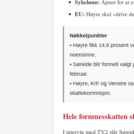
Sykelønn:
Åpner for at e
EU:
Høyre skal «drive d
Nøkkelpunkter
• Høyre fikk 14,6 prosent ve
noensinne.
• Søreide blir formelt valg
februar.
• Høyre, KrF og Venstre sa
skattekommisjon.
Hele formuesskatten sk
I intervju med TV2 slår Søreid