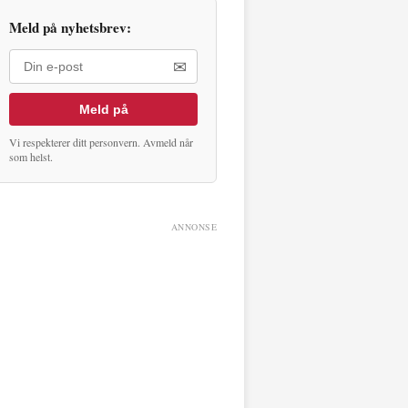
Meld på nyhetsbrev:
✉
Meld på
Vi respekterer ditt personvern. Avmeld når
som helst.
ANNONSE