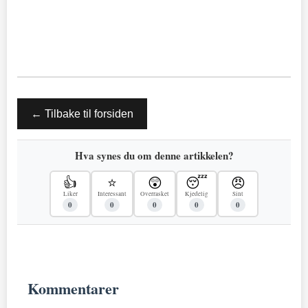
← Tilbake til forsiden
Hva synes du om denne artikkelen?
👍
⭐
😲
😴
😠
Liker
Interessant
Overrasket
Kjedelig
Sint
0
0
0
0
0
Kommentarer