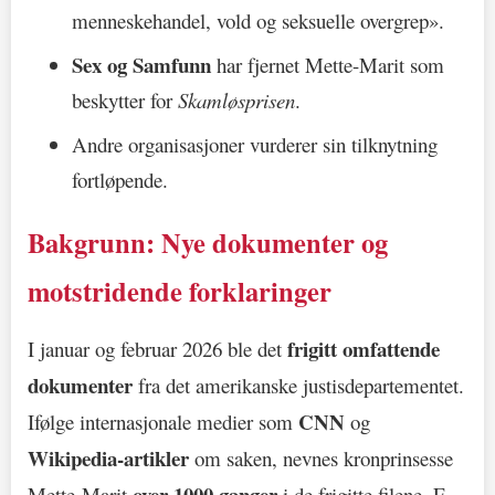
menneskehandel, vold og seksuelle overgrep».
Sex og Samfunn
har fjernet Mette-Marit som
beskytter for
Skamløsprisen
.
Andre organisasjoner vurderer sin tilknytning
fortløpende.
Bakgrunn: Nye dokumenter og
motstridende forklaringer
frigitt omfattende
I januar og februar 2026 ble det
dokumenter
fra det amerikanske justisdepartementet.
CNN
Ifølge internasjonale medier som
og
Wikipedia-artikler
om saken, nevnes kronprinsesse
over 1000 ganger
Mette-Marit
i de frigitte filene. E-