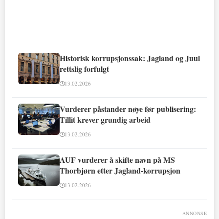
Historisk korrupsjonssak: Jagland og Juul
rettslig forfulgt
13.02.2026
Vurderer påstander nøye før publisering:
Tillit krever grundig arbeid
13.02.2026
AUF vurderer å skifte navn på MS
Thorbjørn etter Jagland-korrupsjon
13.02.2026
ANNONSE