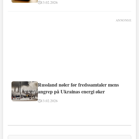
13.02.2026
ANNONSE
Russland nøler før fredssamtaler mens
angrep på Ukrainas energi øker
13.02.2026