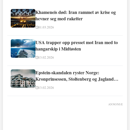
Khameneis død: Iran rammet av krise og
hevner seg med raketter
01.03.2026
USA trapper opp presset mot Iran med to
hangarskip i Midtøsten
13.02.2026
Epstein-skandalen ryster Norge:
Kronprinsessen, Stoltenberg og Jagland
involvert
13.02.2026
ANNONSE