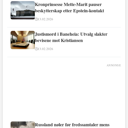
Kronprinsesse Mette-Marit pauser
beskytterskap etter Epstein-kontakt
13.02.2026
Justismord i Baneheia: Utvalg slakter
bevisene mot Kristiansen
13.02.2026
ANNONSE
Russland nøler før fredssamtaler mens