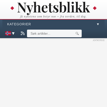
få nyhetene som betyr noe – fra verden, til deg.
KATEGORIER
▼
▼
🔍
ANNONSE