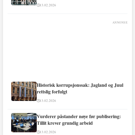
involvert
13.02.2026
ANNONSE
Historisk korrupsjonssak: Jagland og Juul
rettslig forfulgt
13.02.2026
Vurderer påstander nøye før publisering:
Tillit krever grundig arbeid
13.02.2026