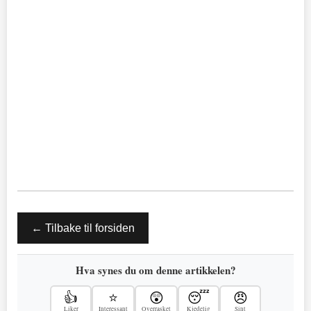
← Tilbake til forsiden
Hva synes du om denne artikkelen?
👍
⭐
😲
😴
😠
Liker
Interessant
Overrasket
Kjedelig
Sint