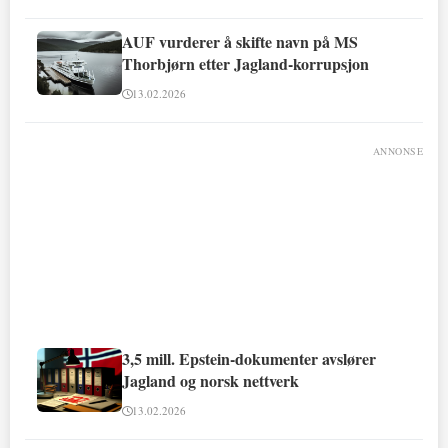
AUF vurderer å skifte navn på MS
Thorbjørn etter Jagland-korrupsjon
13.02.2026
ANNONSE
3,5 mill. Epstein-dokumenter avslører
Jagland og norsk nettverk
13.02.2026