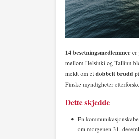
14 besetningsmedlemmer
er 
mellom Helsinki og Tallinn ble
dobbelt brudd
meldt om et
på
Finske myndigheter etterforsk
Dette skjedde
En kommunikasjonskabe
om morgenen 31. desemb