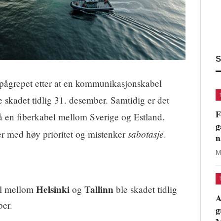
S
pågrepet etter at en kommunikasjonskabel
 skadet tidlig 31. desember. Samtidig er det
F
 en fiberkabel mellom Sverige og Estland.
g
sabotasje
er med høy prioritet og mistenker
.
n
M
Helsinki
Tallinn
l mellom
og
ble skadet tidlig
A
er.
g