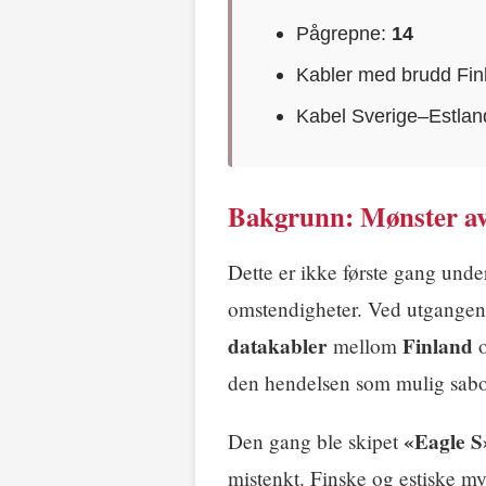
Pågrepne:
14
Kabler med brudd Fin
Kabel Sverige–Estlan
Bakgrunn: Mønster av
Dette er ikke første gang unde
omstendigheter. Ved utgange
datakabler
Finland
mellom
den hendelsen som mulig sabo
«Eagle S
Den gang ble skipet
mistenkt. Finske og estiske my