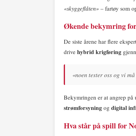
«skyggeflåten»
– fartøy som op
Økende bekymring for 
De siste årene har flere ekspe
hybrid krigføring
drive
gjenno
«noen tester oss og vi må
Bekymringen er at angrep på 
strømforsyning
digital in
og
Hva står på spill for 