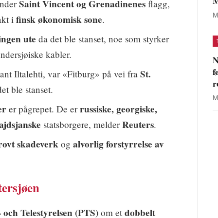
M
Saint Vincent og Grenadinenes
under
flagg,
M
finsk økonomisk sone
akt i
.
ingen ute
da det ble stanset, noe som styrker
dersjøiske kabler.
N
f
St.
lant Iltalehti, var «Fitburg» på vei fra
r
et ble stanset.
M
er
russiske, georgiske,
er pågrepet. De er
ajdsjanske
Reuters
statsborgere, melder
.
rovt skadeverk
alvorlig forstyrrelse av
og
tersjøen
- och Telestyrelsen (PTS)
dobbelt
om et