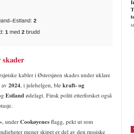
I
T
t
land–Estland:
2
M
d:
1
med
2
brudd
 skader
rsjøiske kabler i Østersjøen skades under uklare
2024
kraft- og
n av
, i julehelgen, ble
Estland
og
ødelagt. Finsk politi etterforsket også
tasje.
»
Cookøyenes
, under
flagg, pekt ut som
ndigheter mener skipet er del av den russiske