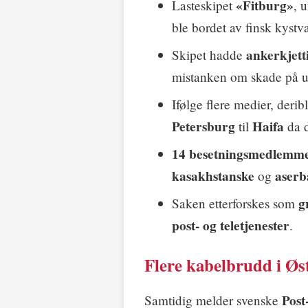
«Fitburg»
Lasteskipet
, 
ble bordet av finsk kystv
ankerkjett
Skipet hadde
mistanken om skade på un
Ifølge flere medier, derib
Petersburg
Haifa
til
da d
14 besetningsmedlemm
kasakhstanske
aserb
og
g
Saken etterforskes som
post- og teletjenester
.
Flere kabelbrudd i Øs
Post
Samtidig melder svenske