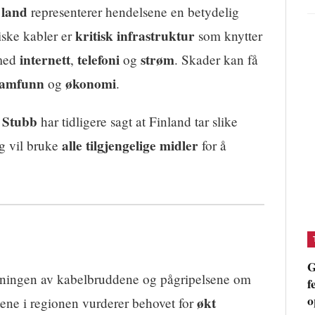
 land
representerer hendelsene en betydelig
kritisk infrastruktur
iske kabler er
som knytter
internett
telefoni
strøm
 med
,
og
. Skader kan få
samfunn
økonomi
og
.
 Stubb
har tidligere sagt at Finland tar slike
alle tilgjengelige midler
g vil bruke
for å
G
orskningen av kabelbruddene og pågripelsene om
f
o
økt
ene i regionen vurderer behovet for