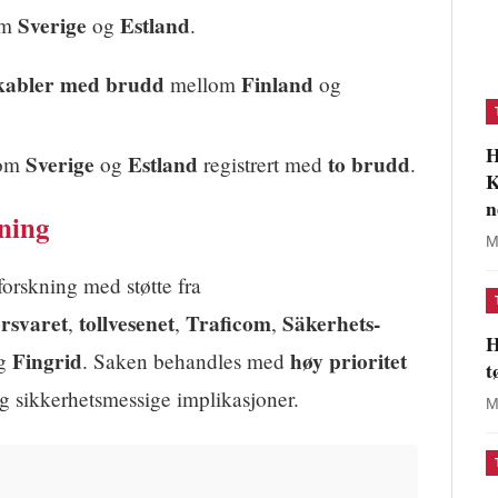
Sverige
Estland
om
og
.
 kabler med brudd
Finland
mellom
og
H
Sverige
Estland
to brudd
lom
og
registrert med
.
K
n
ning
M
rforskning med støtte fra
orsvaret
tollvesenet
Traficom
Säkerhets-
,
,
,
H
Fingrid
høy prioritet
g
. Saken behandles med
t
g sikkerhetsmessige implikasjoner.
M