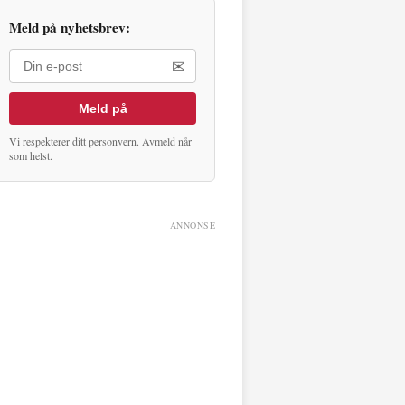
Meld på nyhetsbrev:
✉
Meld på
Vi respekterer ditt personvern. Avmeld når
som helst.
ANNONSE