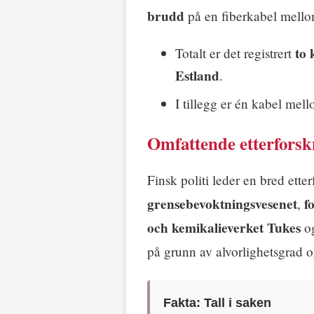
brudd
på en fiberkabel mell
to
Totalt er det registrert
Estland
.
I tillegg er én kabel mel
Omfattende etterforsk
Finsk politi leder en bred ette
grensebevoktningsvesenet
f
,
och kemikalieverket Tukes
o
på grunn av alvorlighetsgrad o
Fakta: Tall i saken