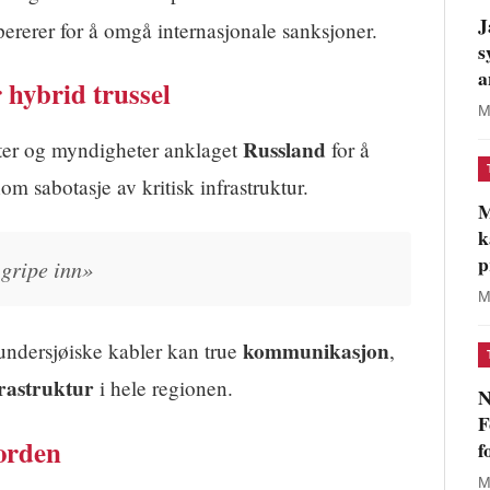
J
ererer for å omgå internasjonale sanksjoner.
s
a
hybrid trussel
M
Russland
rter og myndigheter anklaget
for å
m sabotasje av kritisk infrastruktur.
M
k
p
 gripe inn»
M
kommunikasjon
undersjøiske kabler kan true
,
frastruktur
i hele regionen.
N
F
Norden
f
M