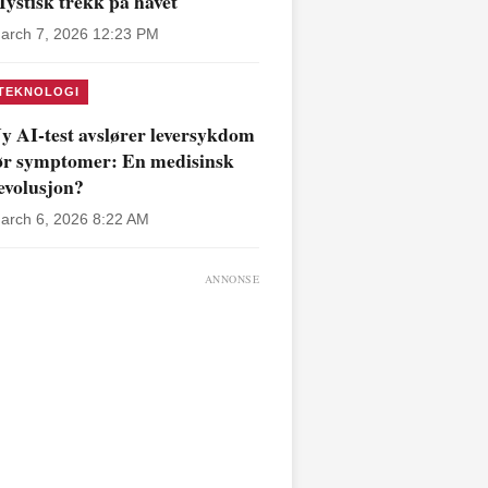
ystisk trekk på havet
arch 7, 2026 12:23 PM
TEKNOLOGI
y AI-test avslører leversykdom
ør symptomer: En medisinsk
evolusjon?
arch 6, 2026 8:22 AM
ANNONSE