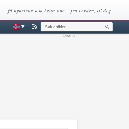
få nyhetene som betyr noe – fra verden, til deg.
▼
🔍
ANNONSE