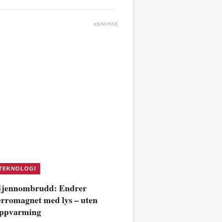
ANNONSE
TEKNOLOGI
jennombrudd: Endrer
erromagnet med lys – uten
ppvarming