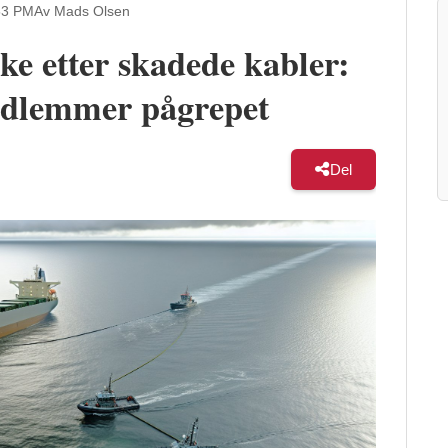
53 PM
Av Mads Olsen
ke etter skadede kabler:
edlemmer pågrepet
Del